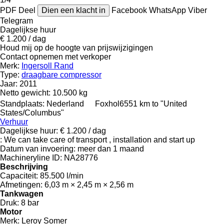
PDF
Deel
Dien een klacht in
Facebook
WhatsApp
Viber
Telegram
Dagelijkse huur
€ 1.200 / dag
Houd mij op de hoogte van prijswijzigingen
Contact opnemen met verkoper
Merk:
Ingersoll Rand
Type:
draagbare compressor
Jaar:
2011
Netto gewicht:
10.500 kg
Standplaats:
Nederland
Foxhol
6551 km to "United
States/Columbus"
Verhuur
Dagelijkse huur:
€ 1.200 / dag
:
We can take care of transport , installation and start up
Datum van invoering:
meer dan 1 maand
Machineryline ID:
NA28776
Beschrijving
Capaciteit:
85.500 l/min
Afmetingen:
6,03 m × 2,45 m × 2,56 m
Tankwagen
Druk:
8 bar
Motor
Merk:
Leroy Somer