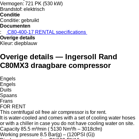
Vermogen:
721 PK (530 kW)
Brandstof:
elektrisch
Conditie
Conditie:
gebruikt
Documenten
:
C80-400-17 RENTAL specifications
Overige details
Kleur:
diepblauw
Overige details — Ingersoll Rand
C80MX3 draagbare compressor
Engels
Engels
Duits
Spaans
Frans
FOR RENT
This centrifugal oil free air compressor is for rent.
It is water-cooled and comes with a set of cooling water hoses
or with a chiller in case you do not have cooling water on site.
Capacity 85.5 m³/min ( 5130 Nm³/h – 3018cfm)
Working pressure 8.5 Bar(g) – (120PSI (G))