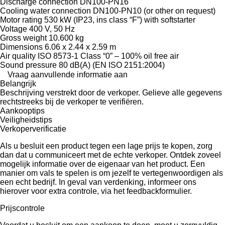
Discharge connection DN100-PN16
Cooling water connection DN100-PN10 (or other on request)
Motor rating 530 kW (IP23, ins class “F”) with softstarter
Voltage 400 V, 50 Hz
Gross weight 10.600 kg
Dimensions 6.06 x 2.44 x 2.59 m
Air quality ISO 8573-1 Class “0” – 100% oil free air
Sound pressure 80 dB(A) (EN ISO 2151:2004)
Vraag aanvullende informatie aan
Belangrijk
Beschrijving verstrekt door de verkoper. Gelieve alle gegevens
rechtstreeks bij de verkoper te verifiëren.
Aankooptips
Veiligheidstips
Verkoperverificatie
Als u besluit een product tegen een lage prijs te kopen, zorg
dan dat u communiceert met de echte verkoper. Ontdek zoveel
mogelijk informatie over de eigenaar van het product. Een
manier om vals te spelen is om jezelf te vertegenwoordigen als
een echt bedrijf. In geval van verdenking, informeer ons
hierover voor extra controle, via het feedbackformulier.
Prijscontrole