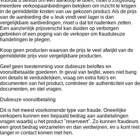
Voordat u besluit om een ​​aankoop te doen, moet u zorgvuldig
meerdere verkoopaanbiedingen bekijken om inzicht te krijgen
in de gemiddelde kosten van uw gekozen product. Als de prijs
van de aanbieding die u leuk vindt veel lager is dan
vergelijkbare aanbiedingen, moet u dat tot nadenken zetten.
Een aanzienlijk prijsverschil kan duiden op verborgen
gebreken of een poging van de verkoper om frauduleuze
handelingen te plegen.
Koop geen producten waarvan de prijs te veel afwijkt van de
gemiddelde prijs voor vergelijkbare producten.
Geef geen toestemming voor dubieuze beloftes en
vooruitbetaalde goederen. In geval van twijfel, wees niet bang
om details te verduidelijken, vraag om extra foto's en
documenten van het product, controleer de authenticiteit van de
documenten, en stel vragen.
Dubieuze vooruitbetaling
Dit is het meest voorkomende type van fraude. Oneerlijke
verkopers kunnen een bepaald bedrag aan aanbetalingen
vragen waarbij u het product "reserveert". Zo kunnen fraudeurs
een groot bedrag verzamelen en dan verdwijnen, en u kunt niet
langer in contact komen met hen.