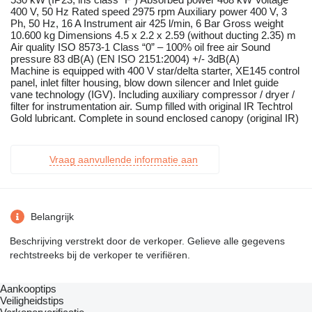
400 V, 50 Hz Rated speed 2975 rpm Auxiliary power 400 V, 3
Ph, 50 Hz, 16 A Instrument air 425 l/min, 6 Bar Gross weight
10.600 kg Dimensions 4.5 x 2.2 x 2.59 (without ducting 2.35) m
Air quality ISO 8573-1 Class “0” – 100% oil free air Sound
pressure 83 dB(A) (EN ISO 2151:2004) +/- 3dB(A)
Machine is equipped with 400 V star/delta starter, XE145 control
panel, inlet filter housing, blow down silencer and Inlet guide
vane technology (IGV). Including auxiliary compressor / dryer /
filter for instrumentation air. Sump filled with original IR Techtrol
Gold lubricant. Complete in sound enclosed canopy (original IR)
Vraag aanvullende informatie aan
Belangrijk
Beschrijving verstrekt door de verkoper. Gelieve alle gegevens
rechtstreeks bij de verkoper te verifiëren.
Aankooptips
Veiligheidstips