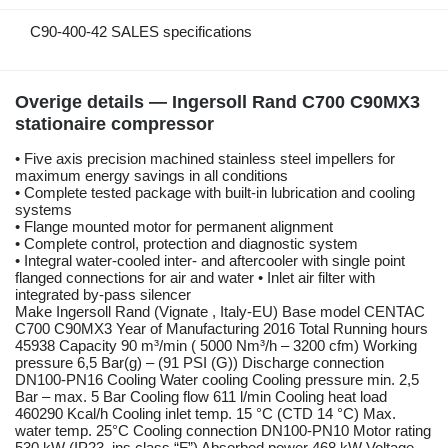
C90-400-42 SALES specifications
Overige details — Ingersoll Rand C700 C90MX3
stationaire compressor
• Five axis precision machined stainless steel impellers for
maximum energy savings in all conditions
• Complete tested package with built-in lubrication and cooling
systems
• Flange mounted motor for permanent alignment
• Complete control, protection and diagnostic system
• Integral water-cooled inter- and aftercooler with single point
flanged connections for air and water • Inlet air filter with
integrated by-pass silencer
Make Ingersoll Rand (Vignate , Italy-EU) Base model CENTAC
C700 C90MX3 Year of Manufacturing 2016 Total Running hours
45938 Capacity 90 m³/min ( 5000 Nm³/h – 3200 cfm) Working
pressure 6,5 Bar(g) – (91 PSI (G)) Discharge connection
DN100-PN16 Cooling Water cooling Cooling pressure min. 2,5
Bar – max. 5 Bar Cooling flow 611 l/min Cooling heat load
460290 Kcal/h Cooling inlet temp. 15 °C (CTD 14 °C) Max.
water temp. 25°C Cooling connection DN100-PN10 Motor rating
530 kW (IP23, ins class “F”) Absorbed power 468 kW Voltage