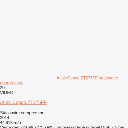
Atlas Copco ZT275FF stationaire
compressor
20
VIDEO
Atlas Copco ZT275FF
Stationaire compressor
2014
44.918 m/u
Vermogen
374 PK (275 kW)
Compressortype
schroef
Druk
7,5 bar