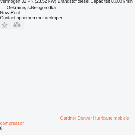
Vermogen
32 PK (23.52 kW)
Brandstof
diesel
Capaciteit
8.000 l/min
Oekraïne, s.Belogorodka
NovaRent
Contact opnemen met verkoper
Gardner Denver Hurricane mobiele
compressor
6