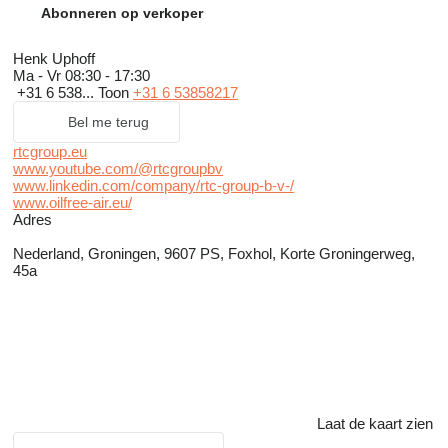
Abonneren op verkoper
Henk Uphoff
Ma - Vr
08:30 - 17:30
+31 6 538...
Toon
+31 6 53858217
Bel me terug
rtcgroup.eu
www.youtube.com/@rtcgroupbv
www.linkedin.com/company/rtc-group-b-v-/
www.oilfree-air.eu/
Adres
Nederland, Groningen, 9607 PS, Foxhol, Korte Groningerweg,
45a
Laat de kaart zien