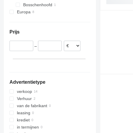
Bosschenhoofd
Europa
Duitsland
Letland
Prijs
Oostenrijk
–
Advertentietype
verkoop
Verhuur
van de fabrikant
leasing
krediet
in termijnen