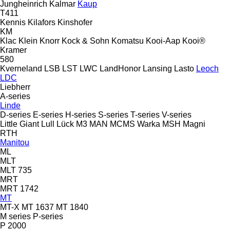
Jungheinrich
Kalmar
Kaup
T411
Kennis
Kilafors
Kinshofer
KM
Klac
Klein
Knorr
Kock & Sohn
Komatsu
Kooi-Aap
Kooi®
Kramer
580
Kverneland
LSB
LST
LWC
LandHonor
Lansing
Lasto
Leoch
LDC
Liebherr
A-series
Linde
D-series
E-series
H-series
S-series
T-series
V-series
Little Giant
Lull
Lück
M3
MAN
MCMS Warka
MSH
Magni
RTH
Manitou
ML
MLT
MLT 735
MRT
MRT 1742
MT
MT-X
MT 1637
MT 1840
M series
P-series
P 2000