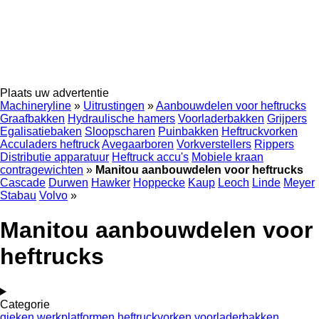
Plaats uw advertentie
Machineryline
»
Uitrustingen
»
Aanbouwdelen voor heftrucks
Graafbakken
Hydraulische hamers
Voorladerbakken
Grijpers
Egalisatiebaken
Sloopscharen
Puinbakken
Heftruckvorken
Acculaders heftruck
Avegaarboren
Vorkverstellers
Rippers
Distributie apparatuur
Heftruck accu's
Mobiele kraan
contragewichten
»
Manitou aanbouwdelen voor heftrucks
Cascade
Durwen
Hawker
Hoppecke
Kaup
Leoch
Linde
Meyer
Stabau
Volvo
»
Manitou aanbouwdelen voor
heftrucks
Categorie
gieken
werkplatformen
heftruckvorken
voorladerbakken