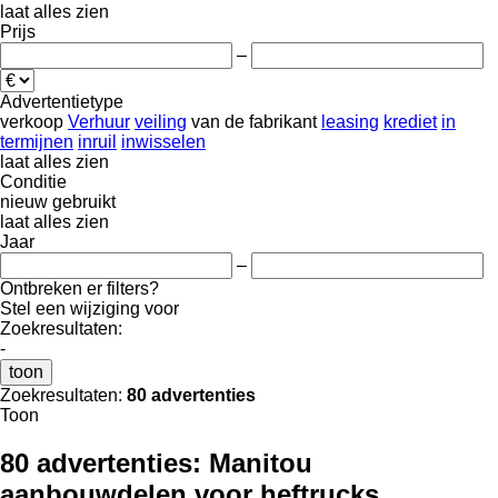
laat alles zien
Prijs
–
Advertentietype
verkoop
Verhuur
veiling
van de fabrikant
leasing
krediet
in
termijnen
inruil
inwisselen
laat alles zien
Conditie
nieuw
gebruikt
laat alles zien
Jaar
–
Ontbreken er filters?
Stel een wijziging voor
Zoekresultaten:
-
toon
Zoekresultaten:
80 advertenties
Toon
80 advertenties:
Manitou
aanbouwdelen voor heftrucks