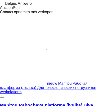
België, Antwerp
AuctionPort
Contact opnemen met verkoper
nieuw Manitou Рабочая
платформа (люлька) Для телескопических погрузчиков
werkplatform
11
Manitou Rabochaya platforma (lyulka) Dlya