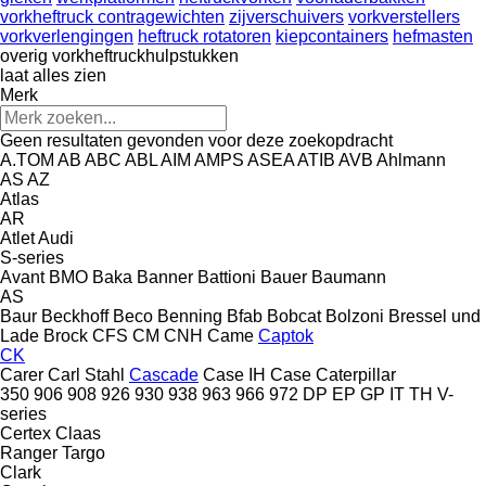
vorkheftruck contragewichten
zijverschuivers
vorkverstellers
vorkverlengingen
heftruck rotatoren
kiepcontainers
hefmasten
overig vorkheftruckhulpstukken
laat alles zien
Merk
Geen resultaten gevonden voor deze zoekopdracht
A.TOM
AB
ABC
ABL
AIM
AMPS
ASEA
ATIB
AVB
Ahlmann
AS
AZ
Atlas
AR
Atlet
Audi
S-series
Avant
BMO
Baka
Banner
Battioni
Bauer
Baumann
AS
Baur
Beckhoff
Beco
Benning
Bfab
Bobcat
Bolzoni
Bressel und
Lade
Brock
CFS
CM
CNH
Came
Captok
CK
Carer
Carl Stahl
Cascade
Case IH
Case
Caterpillar
350
906
908
926
930
938
963
966
972
DP
EP
GP
IT
TH
V-
series
Certex
Claas
Ranger
Targo
Clark