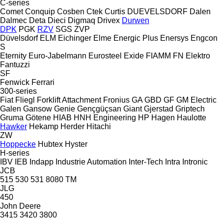
C-series
Comet
Conquip
Cosben
Ctek
Curtis
DUEVELSDORF
Dalen
Dalmec
Deta
Dieci
Digmaq
Drivex
Durwen
DPK
PGK
RZV
SGS
ZVP
Düvelsdorf
ELM
Eichinger
Elme
Energic Plus
Enersys
Engcon
S
Eternity
Euro-Jabelmann
Eurosteel
Exide
FIAMM
FN Elektro
Fantuzzi
SF
Fenwick
Ferrari
300-series
Fiat
Fliegl
Forklift Attachment
Fronius
GA
GBD
GF
GM Electric
Galen
Gansow
Genie
Gençgüçsan
Giant
Gjerstad
Griptech
Gruma
Götene
HIAB
HNH Engineering
HP
Hagen
Haulotte
Hawker
Hekamp
Herder
Hitachi
ZW
Hoppecke
Hubtex
Hyster
H-series
IBV
IEB
Indapp
Industrie Automation
Inter-Tech
Intra
Intronic
JCB
515
530
531
8080
TM
JLG
450
John Deere
3415
3420
3800