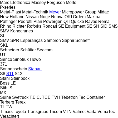
Marc Elettronica
Massey Ferguson
Merlo
P-series
Metal-Plast
Metal-Technik
Meyer
Micropower Group
Midac
New Holland
Nissan
Norje
Nuova
ORI
Ordem Makina
Palfinger
Pedrotti
Plan
Powergen
QH
Quicke
Ravas
Rema
Rhino
Richter
Roforks
Roncari
SE Equipment
SE
SH
SID
SMS
SMV Konecranes
SL
SMV
SPR Esperanças
Sambron
Saphir
Schaeff
SKL
Schneider
Schäffer
Seacom
UT
Senco
Sinotruk Howo
371
Sonnenschein
Stabau
S8
S11
S12
Stahl
Steinbock
Boss
LE
Stihl
Still
MX
Suihe
Svetruck
T.E.C.
TCE
TVH
Tebetron
Tec Container
Terberg
Terex
TL
TW
Timars
Toyota
Transgruas
Tricom
VTN
Valmet
Varta
VemaTec
Verachtert