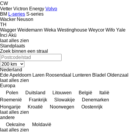
CW
Vetter
Victron Energy
Volvo
BM
L-series
S-series
Wacker Neuson
TH
Wagger
Weidemann
Weka
Westinghouse
Weycor
Wifo
Yale
İnci Akü
laat alles zien
Standplaats
Zoek binnen een straal
Nederland
Ede
Apeldoorn
Laren
Roosendaal
Lunteren
Bladel
Oldenzaal
laat alles zien
Europa
Polen
Duitsland
Litouwen
België
Italië
Roemenië
Frankrijk
Slowakije
Denemarken
Hongarije
Kroatië
Noorwegen
Oostenrijk
laat alles zien
andere
Oekraïne
Moldavië
laat alles zien