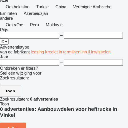
Azië
Oezbekistan
Turkije
China
Verenigde Arabische
Emiraten
Azerbeidzjan
andere
Oekraïne
Peru
Moldavië
Prijs
–
Advertentietype
van de fabrikant
leasing
krediet
in termijnen
inruil
inwisselen
Jaar
–
Ontbreken er filters?
Stel een wijziging voor
Zoekresultaten:
-
toon
Zoekresultaten:
0 advertenties
Toon
0 advertenties:
Aanbouwdelen voor heftrucks in
Vinkel