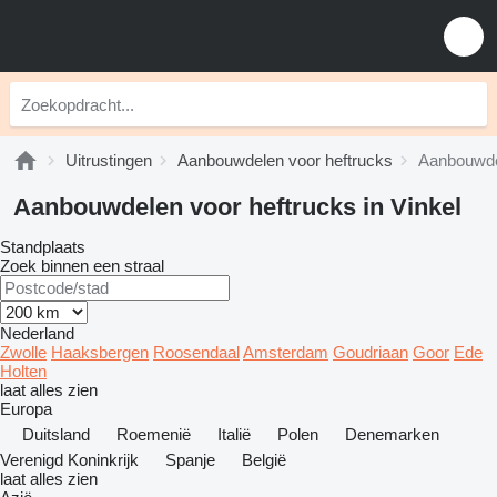
Uitrustingen
Aanbouwdelen voor heftrucks
Aanbouwdel
Aanbouwdelen voor heftrucks in Vinkel
Standplaats
Zoek binnen een straal
Nederland
Zwolle
Haaksbergen
Roosendaal
Amsterdam
Goudriaan
Goor
Ede
Holten
laat alles zien
Europa
Duitsland
Roemenië
Italië
Polen
Denemarken
Verenigd Koninkrijk
Spanje
België
laat alles zien