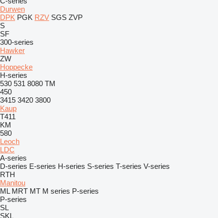
C-series
Durwen
DPK
PGK
RZV
SGS
ZVP
S
SF
300-series
Hawker
ZW
Hoppecke
H-series
530
531
8080
TM
450
3415
3420
3800
Kaup
T411
KM
580
Leoch
LDC
A-series
D-series
E-series
H-series
S-series
T-series
V-series
RTH
Manitou
ML
MRT
MT
M series
P-series
P-series
SL
SKL