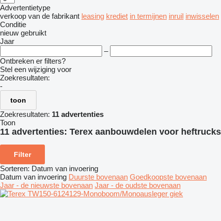
Advertentietype
verkoop
van de fabrikant
leasing
krediet
in termijnen
inruil
inwisselen
Conditie
nieuw
gebruikt
Jaar
–
Ontbreken er filters?
Stel een wijziging voor
Zoekresultaten:
-
toon
Zoekresultaten:
11 advertenties
Toon
11 advertenties:
Terex aanbouwdelen voor heftrucks
Filter
Sorteren
:
Datum van invoering
Datum van invoering
Duurste bovenaan
Goedkoopste bovenaan
Jaar - de nieuwste bovenaan
Jaar - de oudste bovenaan