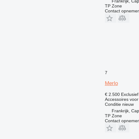
Frankrijk, Ca
963
TP Zone
966
Contact opnemen
972
973
980
988
992
DE
D series
F-series
7
G-series
Merlo
GC
GP
€ 2.500
Exclusie
Accessoires voo
M-series
Conditie
nieuw
PC
Frankrijk, Ca
V-series
TP Zone
Contact opnemen