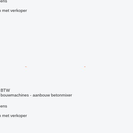
pens
 met verkoper
f BTW
r bouwmachines - aanbouw betonmixer
pens
 met verkoper