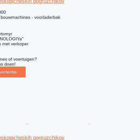
leskopicheskih pogruzchikov
000
 bouwmachines - voorladerbak
ytomyr
NOLOGIYa"
 met verkoper
nes of voertuigen?
ns doen!
vertentie
leskopicheskih pogruzchikov