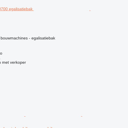
g
 bouwmachines - egalisatiebak
no
.
 met verkoper