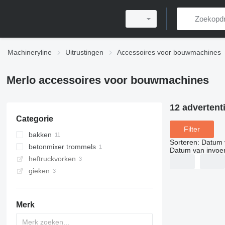
Machineryline
Uitrustingen
Accessoires voor bouwmachines
Merlo accessoires voor bouwmachines
12 advertent
Categorie
Filter
bakken
Sorteren
:
Datum 
betonmixer trommels
voorladerbakken
Datum van invoe
heftruckvorken
egalisatiebaken
gieken
breekbakken
aanbouw betonmixers
Merk