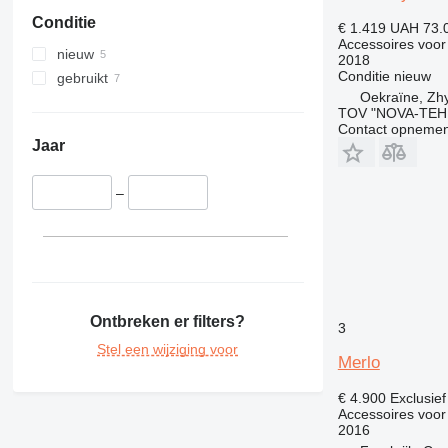
374
Conditie
390
€ 1.419
UAH 73.
Accessoires voor
395
nieuw
2018
416
Conditie
nieuw
gebruikt
Oekraïne, Zh
420
TOV "NOVA-TEH
428
Contact opnemen
432
Jaar
434
438
–
444
525
906
907
908
Ontbreken er filters?
3
924
Stel een wijziging voor
Merlo
930
938
€ 4.900
Exclusie
950
Accessoires voor
2016
962