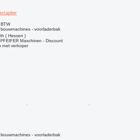
stapler
f BTW
 bouwmachines - voorladerbak
rth ( Hessen )
FEIFER Maschinen - Discount
 met verkoper
 bouwmachines - voorladerbak