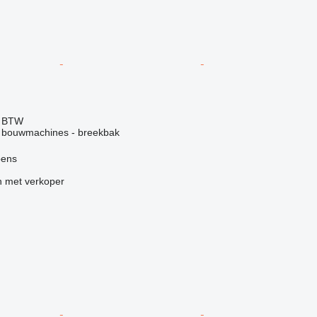
f BTW
r bouwmachines - breekbak
pens
 met verkoper