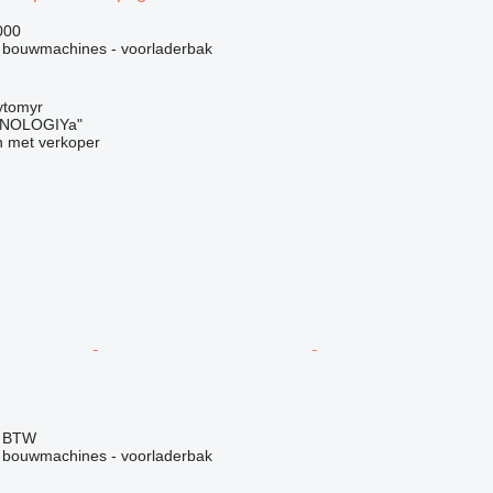
000
 bouwmachines - voorladerbak
ytomyr
NOLOGIYa"
 met verkoper
f BTW
 bouwmachines - voorladerbak