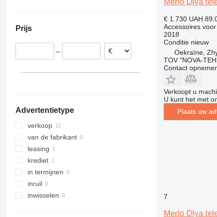
Merlo Dlya te
Frankrijk
Oekraïne
317
€ 1.730
UAH 89.
Duitsland
318
Accessoires voor
Prijs
319
2018
Conditie
nieuw
320
–
Oekraïne, Zh
321
TOV "NOVA-TEH
322
Contact opnemen
323
324
Verkoopt u machi
U kunt het met o
325
Advertentietype
Plaats uw ad
326
329
verkoop
330
van de fabrikant
336
leasing
340
krediet
345
in termijnen
349
inruil
350
inwisselen
7
365
Merlo Dlya te