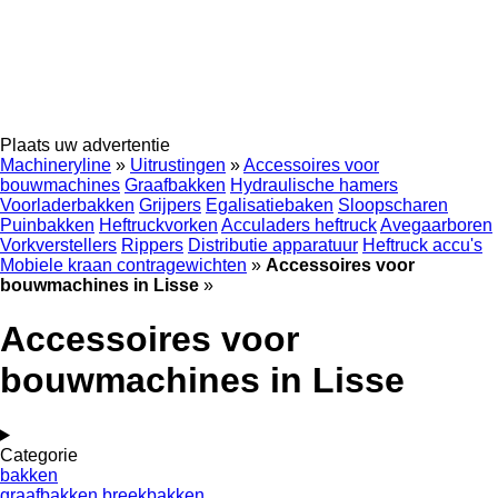
Plaats uw advertentie
Machineryline
»
Uitrustingen
»
Accessoires voor
bouwmachines
Graafbakken
Hydraulische hamers
Voorladerbakken
Grijpers
Egalisatiebaken
Sloopscharen
Puinbakken
Heftruckvorken
Acculaders heftruck
Avegaarboren
Vorkverstellers
Rippers
Distributie apparatuur
Heftruck accu's
Mobiele kraan contragewichten
»
Accessoires voor
bouwmachines in Lisse
»
Accessoires voor
bouwmachines in Lisse
Categorie
bakken
graafbakken
breekbakken