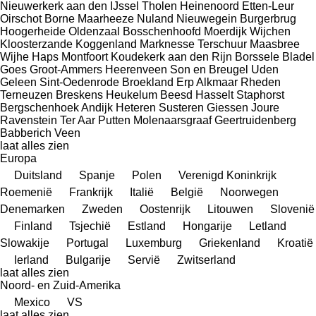
Nieuwerkerk aan den IJssel
Tholen
Heinenoord
Etten-Leur
Oirschot
Borne
Maarheeze
Nuland
Nieuwegein
Burgerbrug
Hoogerheide
Oldenzaal
Bosschenhoofd
Moerdijk
Wijchen
Kloosterzande
Koggenland
Marknesse
Terschuur
Maasbree
Wijhe
Haps
Montfoort
Koudekerk aan den Rijn
Borssele
Bladel
Goes
Groot-Ammers
Heerenveen
Son en Breugel
Uden
Geleen
Sint-Oedenrode
Broekland
Erp
Alkmaar
Rheden
Terneuzen
Breskens
Heukelum
Beesd
Hasselt
Staphorst
Bergschenhoek
Andijk
Heteren
Susteren
Giessen
Joure
Ravenstein
Ter Aar
Putten
Molenaarsgraaf
Geertruidenberg
Babberich
Veen
laat alles zien
Europa
Duitsland
Spanje
Polen
Verenigd Koninkrijk
Roemenië
Frankrijk
Italië
België
Noorwegen
Denemarken
Zweden
Oostenrijk
Litouwen
Slovenië
Finland
Tsjechië
Estland
Hongarije
Letland
Slowakije
Portugal
Luxemburg
Griekenland
Kroatië
Ierland
Bulgarije
Servië
Zwitserland
laat alles zien
Noord- en Zuid-Amerika
Mexico
VS
laat alles zien