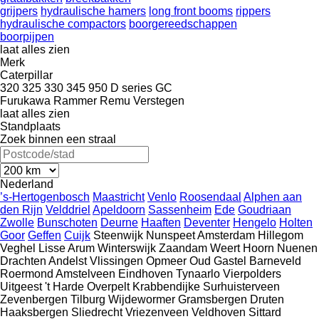
grijpers
hydraulische hamers
long front booms
rippers
hydraulische compactors
boorgereedschappen
boorpijpen
laat alles zien
Merk
Caterpillar
320
325
330
345
950
D series
GC
Furukawa
Rammer
Remu
Verstegen
laat alles zien
Standplaats
Zoek binnen een straal
Nederland
’s-Hertogenbosch
Maastricht
Venlo
Roosendaal
Alphen aan
den Rijn
Velddriel
Apeldoorn
Sassenheim
Ede
Goudriaan
Zwolle
Bunschoten
Deurne
Haaften
Deventer
Hengelo
Holten
Goor
Geffen
Cuijk
Steenwijk
Nunspeet
Amsterdam
Hillegom
Veghel
Lisse
Arum
Winterswijk
Zaandam
Weert
Hoorn
Nuenen
Drachten
Andelst
Vlissingen
Opmeer
Oud Gastel
Barneveld
Roermond
Amstelveen
Eindhoven
Tynaarlo
Vierpolders
Uitgeest
't Harde
Overpelt
Krabbendijke
Surhuisterveen
Zevenbergen
Tilburg
Wijdewormer
Gramsbergen
Druten
Haaksbergen
Sliedrecht
Vriezenveen
Veldhoven
Sittard