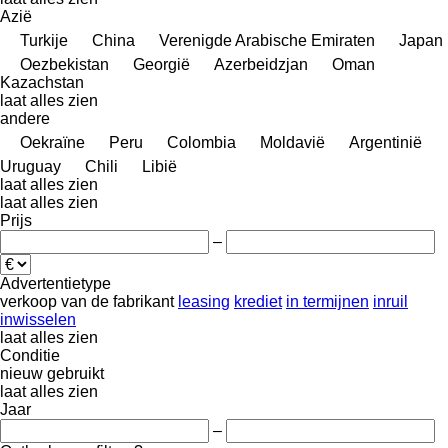
Azië
Turkije
China
Verenigde Arabische Emiraten
Japan
Oezbekistan
Georgië
Azerbeidzjan
Oman
Kazachstan
laat alles zien
andere
Oekraïne
Peru
Colombia
Moldavië
Argentinië
Uruguay
Chili
Libië
laat alles zien
laat alles zien
Prijs
–
Advertentietype
verkoop
van de fabrikant
leasing
krediet
in termijnen
inruil
inwisselen
laat alles zien
Conditie
nieuw
gebruikt
laat alles zien
Jaar
–