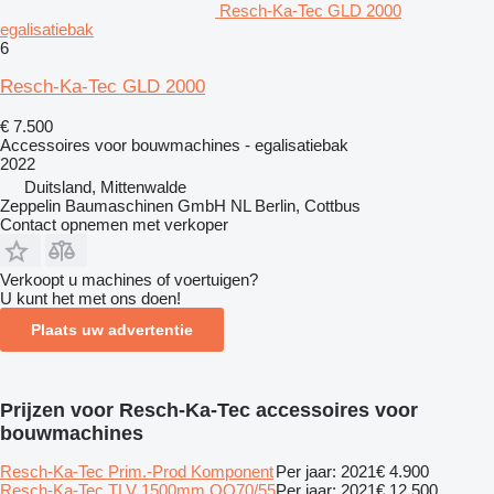
Resch-Ka-Tec GLD 2000
egalisatiebak
6
Resch-Ka-Tec GLD 2000
€ 7.500
Accessoires voor bouwmachines - egalisatiebak
2022
Duitsland, Mittenwalde
Zeppelin Baumaschinen GmbH NL Berlin, Cottbus
Contact opnemen met verkoper
Verkoopt u machines of voertuigen?
U kunt het met ons doen!
Plaats uw advertentie
Prijzen voor Resch-Ka-Tec accessoires voor
bouwmachines
Resch-Ka-Tec Prim.-Prod Komponent
Per jaar: 2021
€ 4.900
Resch-Ka-Tec TLV 1500mm OQ70/55
Per jaar: 2021
€ 12.500