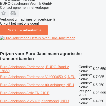
EURO-Jabelmann Veurink GmbH
Contact opnemen met verkoper
Verkoopt u machines of voertuigen?
U kunt het met ons doen!
Plaats uw advertentie
Details over Euro-Jabelmann
Prijzen voor Euro-Jabelmann agrarische
transportbanden
Euro-Jabelmann Förderband, EURO-Band V
Conditie:
€ 28.650
18650
nieuw
Conditie:
Euro-Jabelmann Förderband V 4000/650 K, NEU
€ 7.085
nieuw
Conditie:
Euro-Jabelmann Förderband für Anhänger, NEU
€ 5.250
nieuw
Per jaar:
Euro-Jabelmann Jafix TN 210 E
€ 29.995
2021
Conditie:
Euro-Jabelmann V 250/85, Stehmodell, NEU
€ 4.850
nieuw