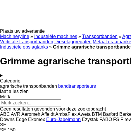
Plaats uw advertentie
Machineryline
»
Industriële machines
»
Transportbanden
»
Agr
Verticale transportbanden
Dieselaggregaten
Metaal draaibank
Industriële opslagtanks
»
Grimme agrarische transportband
Grimme agrarische transpor
Categorie
agrarische transportbanden
bandtransporteurs
laat alles zien
Merk
Geen resultaten gevonden voor deze zoekopdracht
ABC
AVR
Aeromeh
Affeldt
AmbaFlex
Aweta
BTM
Barford
Barke
Downs
Edge
Ekomex
Euro-Jabelmann
Ezystak
FABO
FS
Fire
SE
SE 150