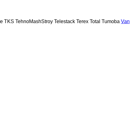
ee
TKS
TehnoMashStroy
Telestack
Terex
Total
Tumoba
Van