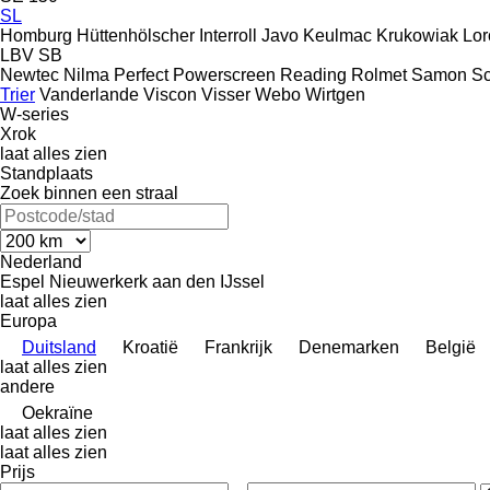
SL
Homburg
Hüttenhölscher
Interroll
Javo
Keulmac
Krukowiak
Lor
LBV
SB
Newtec
Nilma
Perfect
Powerscreen
Reading
Rolmet
Samon
Sc
Trier
Vanderlande
Viscon
Visser
Webo
Wirtgen
W-series
Xrok
laat alles zien
Standplaats
Zoek binnen een straal
Nederland
Espel
Nieuwerkerk aan den IJssel
laat alles zien
Europa
Duitsland
Kroatië
Frankrijk
Denemarken
België
laat alles zien
andere
Oekraïne
laat alles zien
laat alles zien
Prijs