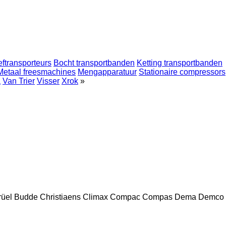
ftransporteurs
Bocht transportbanden
Ketting transportbanden
Metaal freesmachines
Mengapparatuur
Stationaire compressors
a
Van Trier
Visser
Xrok
»
rüel
Budde
Christiaens
Climax
Compac
Compas
Dema
Demco