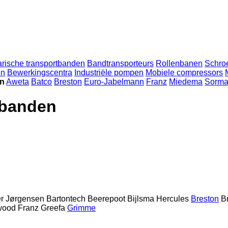
arische transportbanden
Bandtransporteurs
Rollenbanen
Schroe
en
Bewerkingscentra
Industriële pompen
Mobiele compressors
en
Aweta
Batco
Breston
Euro-Jabelmann
Franz
Miedema
Sorm
tbanden
r Jørgensen
Bartontech
Beerepoot
Bijlsma Hercules
Breston
B
wood
Franz
Greefa
Grimme