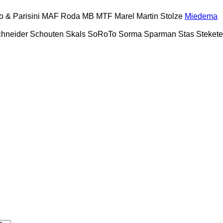
o & Parisini
MAF Roda
MB
MTF
Marel
Martin Stolze
Miedema
hneider
Schouten
Skals
SoRoTo
Sorma
Sparman
Stas
Steket