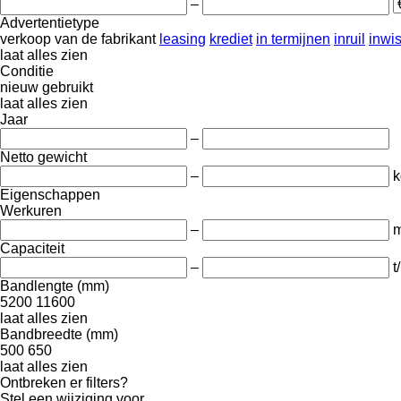
–
Advertentietype
verkoop
van de fabrikant
leasing
krediet
in termijnen
inruil
inwi
laat alles zien
Conditie
nieuw
gebruikt
laat alles zien
Jaar
–
Netto gewicht
–
k
Eigenschappen
Werkuren
–
m
Capaciteit
–
t
Bandlengte (mm)
5200
11600
laat alles zien
Bandbreedte (mm)
500
650
laat alles zien
Ontbreken er filters?
Stel een wijziging voor