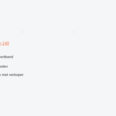
3-140
portband
holen
 met verkoper