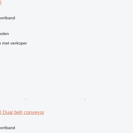
0
portband
h
holen
 met verkoper
 Dual belt conveyor
portband