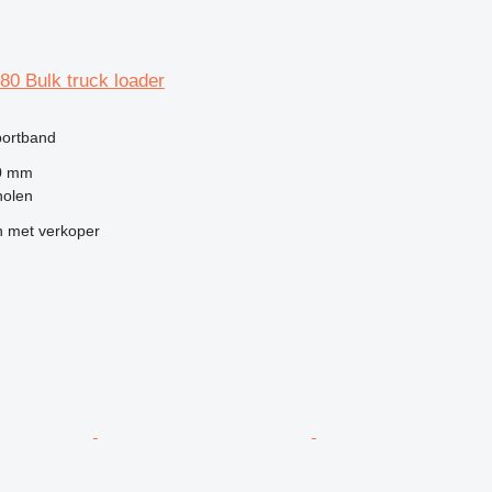
-80 Bulk truck loader
portband
0 mm
holen
 met verkoper