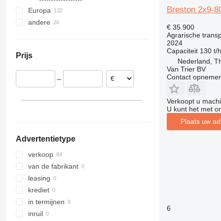
Breston 2x9-8
Europa
andere
Duitsland
€ 35.900
Noorwegen
Oekraïne
Agrarische trans
2024
Polen
Capaciteit
130 t/
Prijs
Denemarken
Nederland, T
Van Trier BV
Italië
Contact opnemen
–
Verenigd Koninkrijk
Frankrijk
Verkoopt u machi
België
U kunt het met o
laat alles zien
Plaats uw ad
Advertentietype
verkoop
van de fabrikant
leasing
krediet
in termijnen
6
inruil