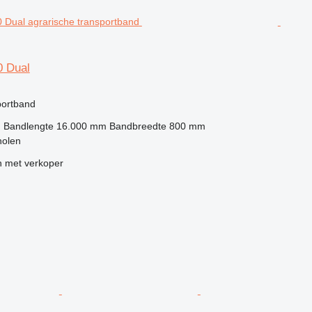
0 Dual
portband
h
Bandlengte
16.000 mm
Bandbreedte
800 mm
holen
 met verkoper