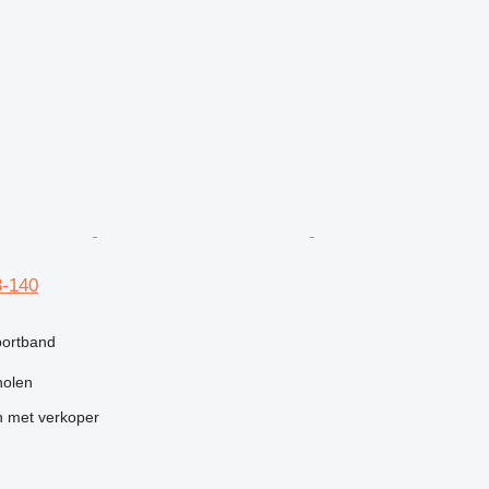
3-140
portband
holen
 met verkoper