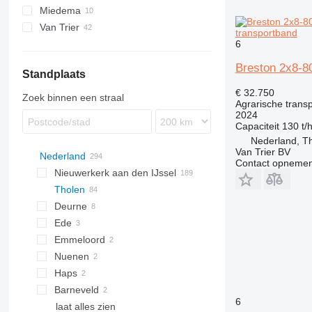
Miedema
Van Trier
LBV
transportband
6
SB
Breston 2x8-8
Standplaats
€ 32.750
Zoek binnen een straal
Agrarische trans
2024
Capaciteit
130 t/
Nederland, T
Van Trier BV
Nederland
Contact opnemen
Nieuwerkerk aan den IJssel
Tholen
Deurne
Ede
Emmeloord
Nuenen
Haps
Barneveld
6
laat alles zien