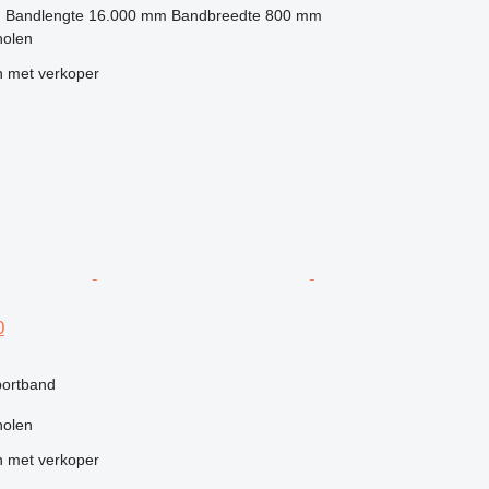
h
Bandlengte
16.000 mm
Bandbreedte
800 mm
holen
 met verkoper
0
portband
holen
 met verkoper