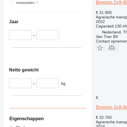
Breston 2x9-8
inwisselen
€ 31.900
Agrarische trans
2022
Jaar
Capaciteit
130 t/
Nederland, T
–
Van Trier BV
Contact opnemen
Netto gewicht
–
kg
6
Breston 2x8-80
€ 32.750
Eigenschappen
Agrarische trans
2024