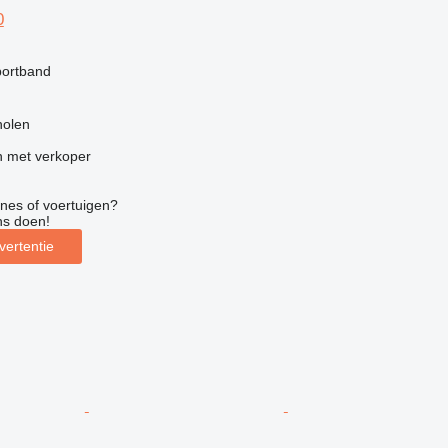
0
portband
h
holen
 met verkoper
nes of voertuigen?
ns doen!
vertentie