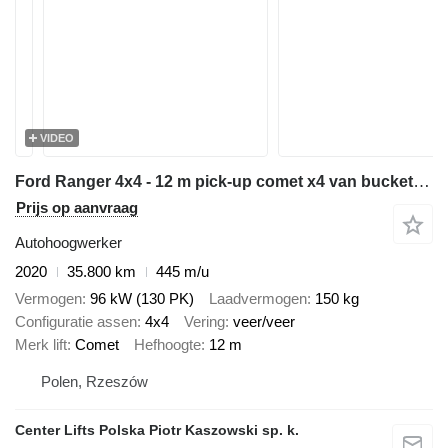
VIDEO
Ford Ranger 4x4 - 12 m pick-up comet x4 van bucket truck boom lift po
Prijs op aanvraag
Autohoogwerker
2020
35.800 km
445 m/u
Vermogen
96 kW (130 PK)
Laadvermogen
150 kg
Configuratie assen
4x4
Vering
veer/veer
Merk lift
Comet
Hefhoogte
12 m
Polen, Rzeszów
Center Lifts Polska Piotr Kaszowski sp. k.