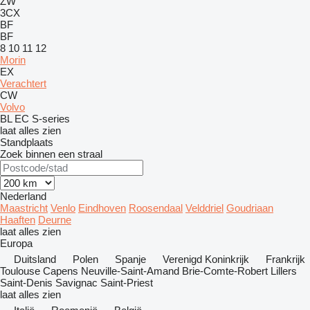
ZW
3CX
BF
BF
8
10
11
12
Morin
EX
Verachtert
CW
Volvo
BL
EC
S-series
laat alles zien
Standplaats
Zoek binnen een straal
Nederland
Maastricht
Venlo
Eindhoven
Roosendaal
Velddriel
Goudriaan
Haaften
Deurne
laat alles zien
Europa
Duitsland
Polen
Spanje
Verenigd Koninkrijk
Frankrijk
Toulouse
Capens
Neuville-Saint-Amand
Brie-Comte-Robert
Lillers
Saint-Denis
Savignac
Saint-Priest
laat alles zien