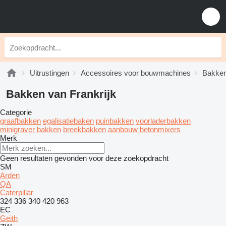
Uitrustingen
Accessoires voor bouwmachines
Bakke
Bakken van Frankrijk
Categorie
graafbakken
egalisatiebaken
puinbakken
voorladerbakken
minigraver bakken
breekbakken
aanbouw betonmixers
Merk
Geen resultaten gevonden voor deze zoekopdracht
SM
Arden
QA
Caterpillar
324
336
340
420
963
EC
Geith