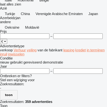
Italië
Roemenië
België
laat alles zien
Azië
Turkije
China
Verenigde Arabische Emiraten
Japan
Azerbeidzjan
andere
Oekraïne
Moldavië
Prijs
–
Advertentietype
verkoop
Verhuur
veiling
van de fabrikant
leasing
krediet
in termijnen
inruil
inwisselen
Conditie
nieuw
gebruikt
gereviseerd
demonstratie
Jaar
–
Ontbreken er filters?
Stel een wijziging voor
Zoekresultaten:
-
toon
Zoekresultaten:
359 advertenties
Toon