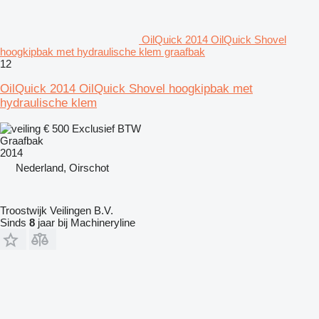
OilQuick 2014 OilQuick Shovel
hoogkipbak met hydraulische klem graafbak
12
OilQuick 2014 OilQuick Shovel hoogkipbak met
hydraulische klem
€ 500
Exclusief BTW
Graafbak
2014
Nederland, Oirschot
Troostwijk Veilingen B.V.
Sinds
8
jaar bij Machineryline