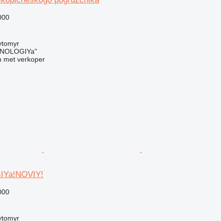
000
ytomyr
NOLOGIYa"
 met verkoper
IYa!NOVIY!
000
ytomyr