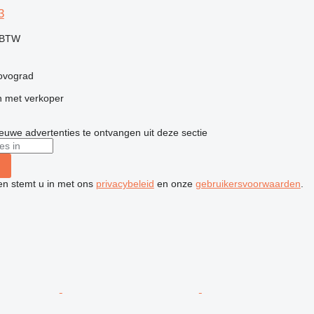
3
f BTW
rovograd
 met verkoper
nieuwe advertenties te ontvangen uit deze sectie
ken stemt u in met ons
privacybeleid
en onze
gebruikersvoorwaarden
.