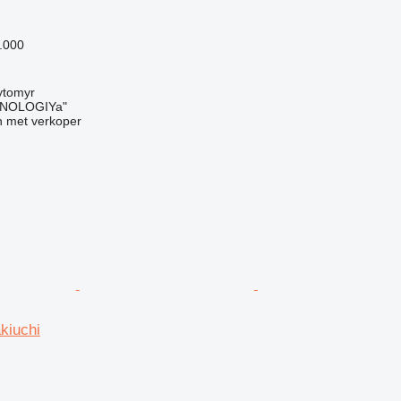
.000
ytomyr
NOLOGIYa"
 met verkoper
kiuchi
g