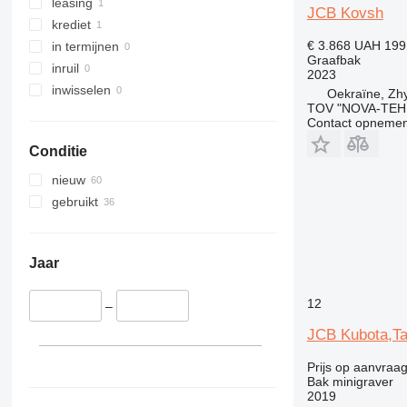
420
leasing
JCB Kovsh
428
krediet
432
€ 3.868
UAH 199
in termijnen
Graafbak
434
inruil
2023
438
inwisselen
Oekraïne, Zh
TOV "NOVA-TEH
444
Contact opnemen
906
Conditie
908
924
nieuw
930
gebruikt
938
950
962
Jaar
963
12
966
–
972
JCB Kubota,Ta
980
Prijs op aanvraa
988
Bak minigraver
992
2019