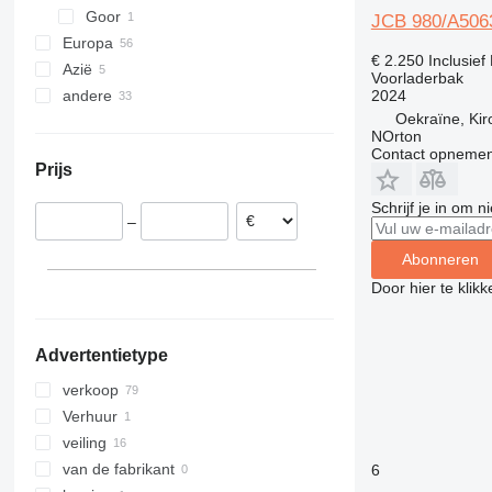
Goor
321
TLT35
JCB 980/A506
Europa
322
€ 2.250
Inclusie
Azië
Verenigd Koninkrijk
323
Voorladerbak
2024
andere
Polen
Turkije
324
Oekraïne, Ki
Duitsland
Azerbeidzjan
Oekraïne
325
NOrton
Roemenië
326
Contact opnemen
Prijs
Spanje
329
Frankrijk
330
Schrijf je in om 
–
Slowakije
336
Oostenrijk
340
Abonneren
laat alles zien
345
Door hier te klik
349
350
Advertentietype
365
374
verkoop
390
Verhuur
395
veiling
416
van de fabrikant
6