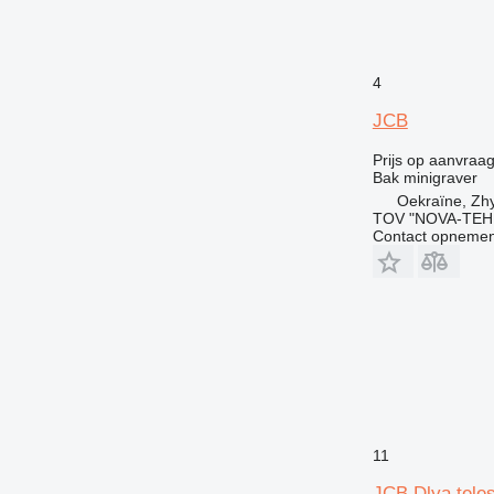
4
JCB
Prijs op aanvraa
Bak minigraver
Oekraïne, Zh
TOV "NOVA-TEH
Contact opnemen
11
JCB Dlya tele