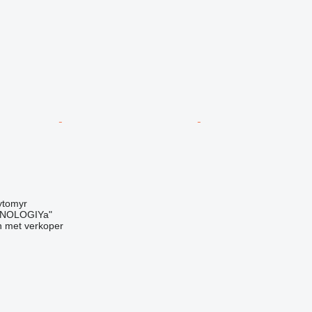
g
ytomyr
NOLOGIYa"
 met verkoper