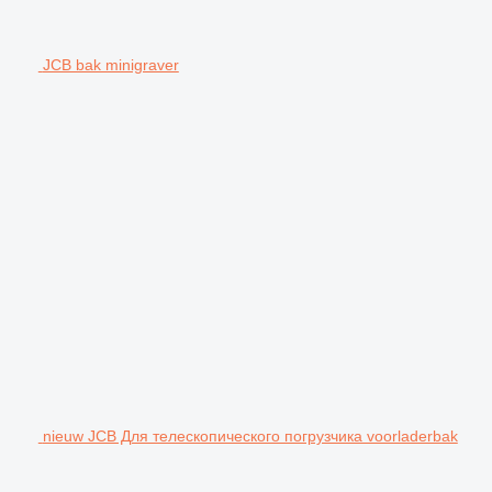
JCB bak minigraver
nieuw JCB Для телескопического погрузчика voorladerbak