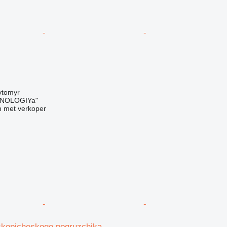
g
ytomyr
NOLOGIYa"
 met verkoper
skopicheskogo pogruzchika