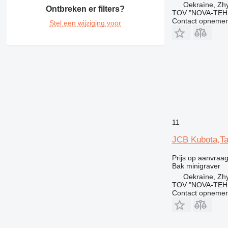
Oekraïne, Zh
DE
Ontbreken er filters?
TOV "NOVA-TEH
F-series
Contact opnemen
Stel een wijziging voor
GP
M-series
V-series
11
JCB Kubota,Ta
Prijs op aanvraa
Bak minigraver
Oekraïne, Zh
TOV "NOVA-TEH
Contact opnemen