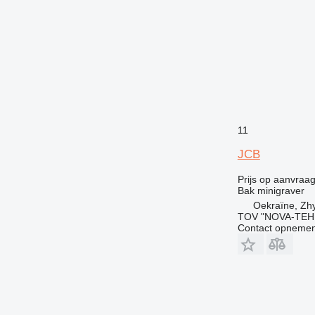
11
JCB
Prijs op aanvraa
Bak minigraver
Oekraïne, Zh
TOV "NOVA-TEH
Contact opnemen