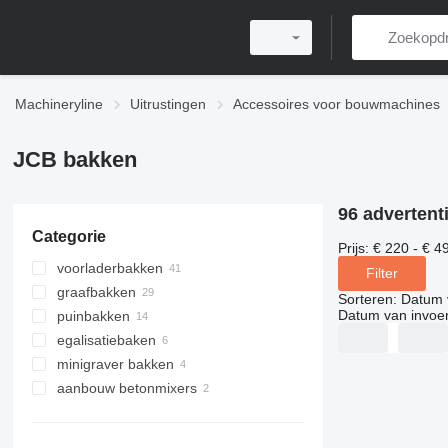
Machineryline
Uitrustingen
Accessoires voor bouwmachines
JCB bakken
96 advertent
Categorie
Prijs:
€ 220 - € 4
voorladerbakken
Filter
graafbakken
Sorteren
:
Datum 
Datum van invoe
puinbakken
egalisatiebaken
minigraver bakken
aanbouw betonmixers