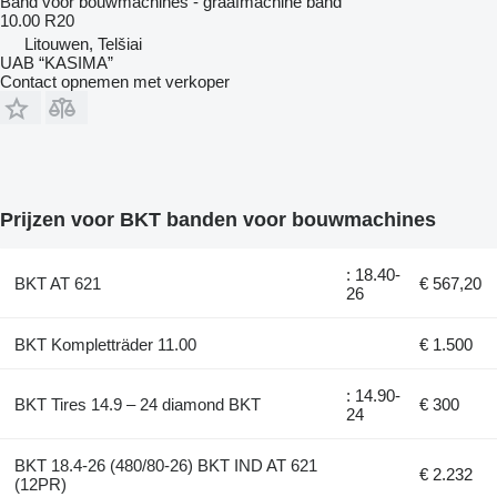
Band voor bouwmachines - graafmachine band
10.00 R20
Litouwen, Telšiai
UAB “KASIMA”
Contact opnemen met verkoper
Prijzen voor BKT banden voor bouwmachines
: 18.40-
BKT AT 621
€ 567,20
26
BKT Kompletträder 11.00
€ 1.500
: 14.90-
BKT Tires 14.9 – 24 diamond BKT
€ 300
24
BKT 18.4-26 (480/80-26) BKT IND AT 621
€ 2.232
(12PR)