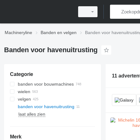
Machineryline
Banden en velgen
Banden voor havenuitrustin
Banden voor havenuitrusting
Categorie
11 adverten
banden voor bouwmachines
wielen
rupsbanden
velgen
wiellader banden
banden voor havenuitrusting
graafmachine banden
heftruckbanden
laat alles zien
schranklader banden
band voor telescopische laders
universele banden
steengroeve banden
Merk
mobiele kraan banden