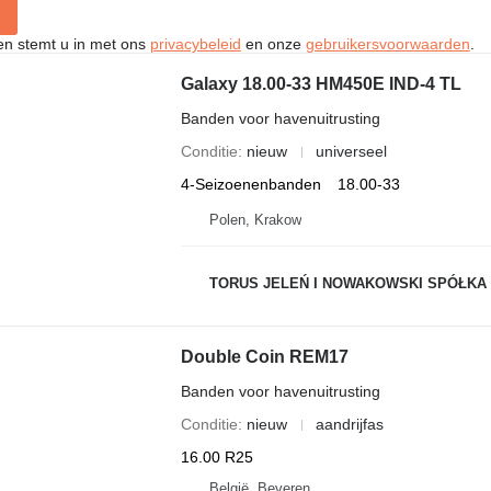
ken stemt u in met ons
privacybeleid
en onze
gebruikersvoorwaarden
.
Galaxy 18.00-33 HM450E IND-4 TL
Banden voor havenuitrusting
Conditie
nieuw
universeel
4-Seizoenenbanden
18.00-33
Polen, Krakow
TORUS JELEŃ I NOWAKOWSKI SPÓŁKA
Double Coin REM17
Banden voor havenuitrusting
Conditie
nieuw
aandrijfas
16.00 R25
België, Beveren