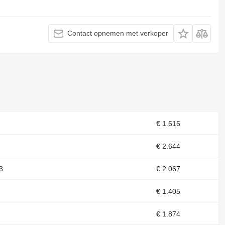
Contact opnemen met verkoper
€ 1.616
€ 2.644
3
€ 2.067
€ 1.405
€ 1.874