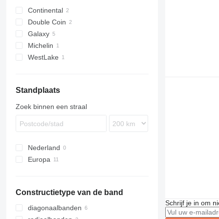
banden voor graaflaadcombinaties
Continental
Double Coin
grader banden
Galaxy
walsbanden
Michelin
banden voor anderen speciale
machines
WestLake
Standplaats
Zoek binnen een straal
Nederland
Europa
Polen
België
Constructietype van de band
Roemenië
Schrijf je in om 
diagonaalbanden