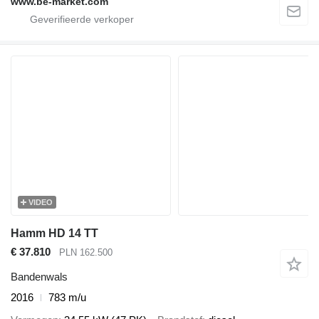
www.be-market.com
VIDEO
Hamm HD 14 TT
€ 37.810
PLN 162.500
Bandenwals
2016
783 m/u