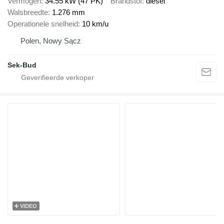
Vermogen
34.55 kW (47 PK)
Brandstof
diesel
Walsbreedte
1.276 mm
Operationele snelheid
10 km/u
Polen, Nowy Sącz
Sek-Bud
VIDEO