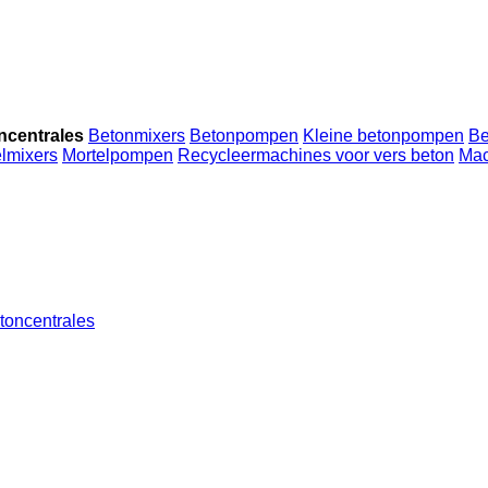
ncentrales
Betonmixers
Betonpompen
Kleine betonpompen
Be
lmixers
Mortelpompen
Recycleermachines voor vers beton
Mac
toncentrales