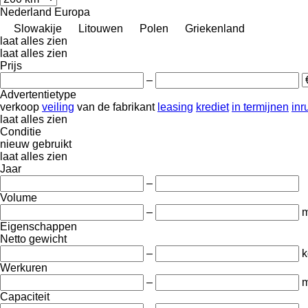
Nederland
Europa
Slowakije
Litouwen
Polen
Griekenland
laat alles zien
laat alles zien
Prijs
–
Advertentietype
verkoop
veiling
van de fabrikant
leasing
krediet
in termijnen
inru
laat alles zien
Conditie
nieuw
gebruikt
laat alles zien
Jaar
–
Volume
–
m
Eigenschappen
Netto gewicht
–
k
Werkuren
–
m
Capaciteit