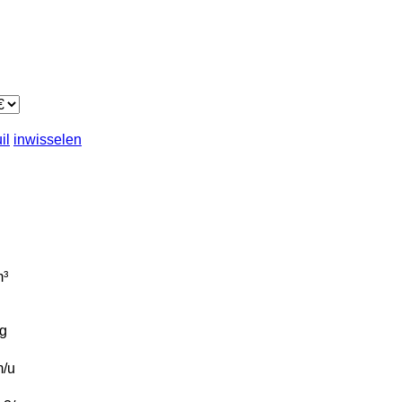
il
inwisselen
³
g
/u