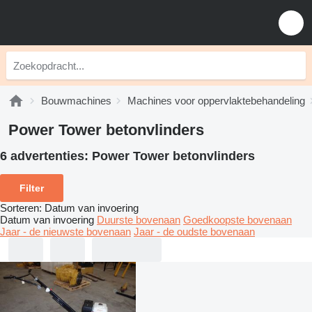
Bouwmachines
Machines voor oppervlaktebehandeling
Power Tower betonvlinders
6 advertenties:
Power Tower betonvlinders
Filter
Sorteren
:
Datum van invoering
Datum van invoering
Duurste bovenaan
Goedkoopste bovenaan
Jaar - de nieuwste bovenaan
Jaar - de oudste bovenaan