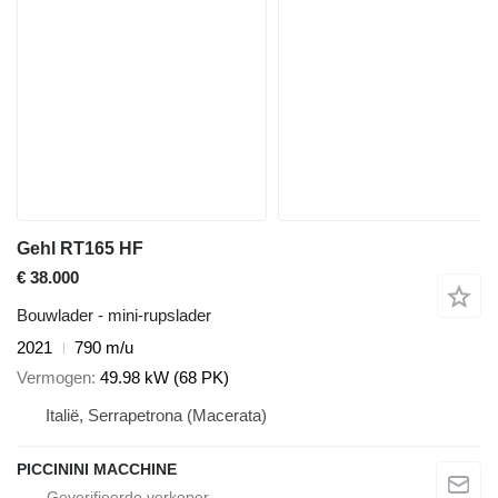
Gehl RT165 HF
€ 38.000
Bouwlader - mini-rupslader
2021
790 m/u
Vermogen
49.98 kW (68 PK)
Italië, Serrapetrona (Macerata)
PICCININI MACCHINE