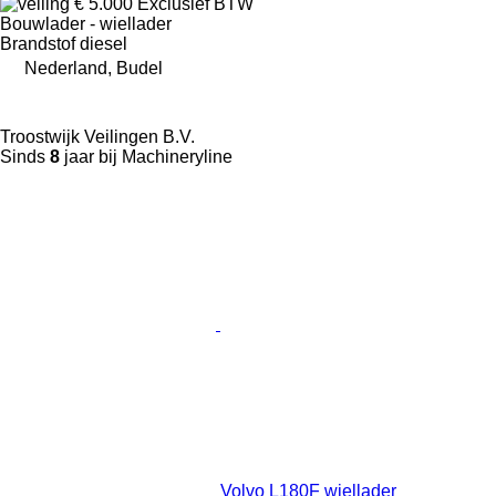
€ 5.000
Exclusief BTW
Bouwlader - wiellader
Brandstof
diesel
Nederland, Budel
Troostwijk Veilingen B.V.
Sinds
8
jaar bij Machineryline
Volvo L180F wiellader