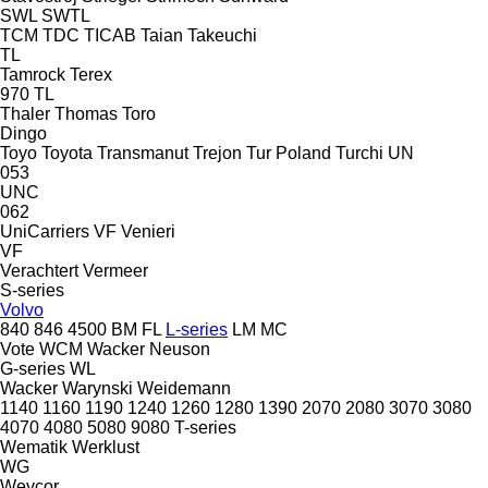
SWL
SWTL
TCM
TDC
TICAB
Taian
Takeuchi
TL
Tamrock
Terex
970
TL
Thaler
Thomas
Toro
Dingo
Toyo
Toyota
Transmanut
Trejon
Tur Poland
Turchi
UN
053
UNC
062
UniCarriers
VF Venieri
VF
Verachtert
Vermeer
S-series
Volvo
840
846
4500
BM
FL
L-series
LM
MC
Vote
WCM
Wacker Neuson
G-series
WL
Wacker
Warynski
Weidemann
1140
1160
1190
1240
1260
1280
1390
2070
2080
3070
3080
4070
4080
5080
9080
T-series
Wematik
Werklust
WG
Weycor