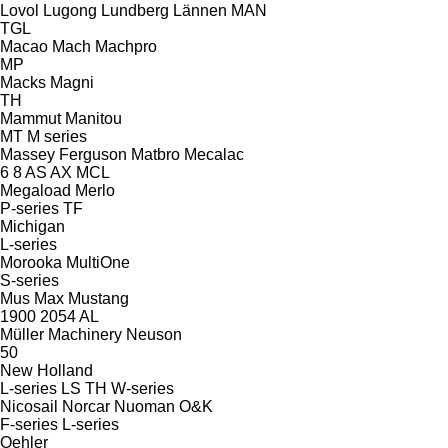
Lovol
Lugong
Lundberg
Lännen
MAN
TGL
Macao
Mach
Machpro
MP
Macks
Magni
TH
Mammut
Manitou
MT
M series
Massey Ferguson
Matbro
Mecalac
6
8
AS
AX
MCL
Megaload
Merlo
P-series
TF
Michigan
L-series
Morooka
MultiOne
S-series
Mus Max
Mustang
1900
2054
AL
Müller Machinery
Neuson
50
New Holland
L-series
LS
TH
W-series
Nicosail
Norcar
Nuoman
O&K
F-series
L-series
Oehler