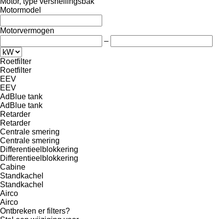
Motor, type versnellingsbak
Motormodel
Motorvermogen
–
Roetfilter
Roetfilter
EEV
EEV
AdBlue tank
AdBlue tank
Retarder
Retarder
Centrale smering
Centrale smering
Differentieelblokkering
Differentieelblokkering
Cabine
Standkachel
Standkachel
Airco
Airco
Ontbreken er filters?