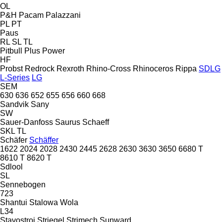
OL
P&H
Pacam
Palazzani
PL
PT
Paus
RL
SL
TL
Pitbull
Plus Power
HF
Probst
Redrock
Rexroth
Rhino-Cross
Rhinoceros
Rippa
SDLG
L-Series
LG
SEM
630
636
652
655
656
660
668
Sandvik
Sany
SW
Sauer-Danfoss
Saurus
Schaeff
SKL
TL
Schäfer
Schäffer
1622
2024
2028
2430
2445
2628
2630
3630
3650
6680 T
8610 T
8620 T
Sdlool
SL
Sennebogen
723
Shantui
Stalowa Wola
L34
Stavostroj
Striegel
Strimech
Sunward