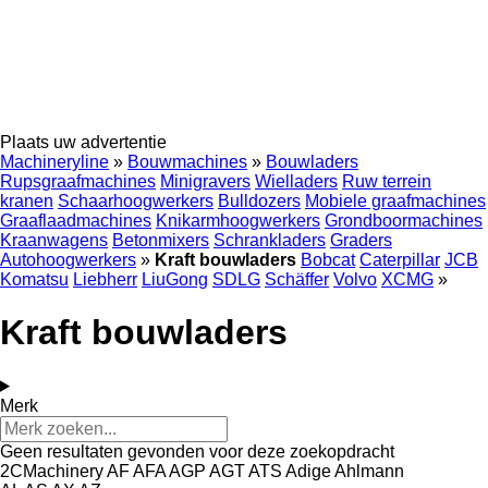
Plaats uw advertentie
Machineryline
»
Bouwmachines
»
Bouwladers
Rupsgraafmachines
Minigravers
Wielladers
Ruw terrein
kranen
Schaarhoogwerkers
Bulldozers
Mobiele graafmachines
Graaflaadmachines
Knikarmhoogwerkers
Grondboormachines
Kraanwagens
Betonmixers
Schrankladers
Graders
Autohoogwerkers
»
Kraft bouwladers
Bobcat
Caterpillar
JCB
Komatsu
Liebherr
LiuGong
SDLG
Schäffer
Volvo
XCMG
»
Kraft bouwladers
Merk
Geen resultaten gevonden voor deze zoekopdracht
2CMachinery
AF
AFA
AGP
AGT
ATS
Adige
Ahlmann