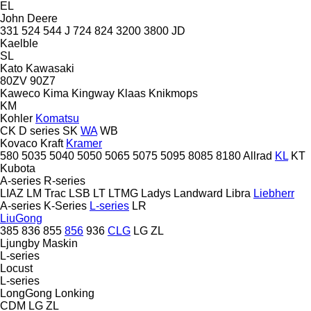
EL
John Deere
331
524
544 J
724
824
3200
3800
JD
Kaelble
SL
Kato
Kawasaki
80ZV
90Z7
Kaweco
Kima
Kingway
Klaas
Knikmops
KM
Kohler
Komatsu
CK
D series
SK
WA
WB
Kovaco
Kraft
Kramer
580
5035
5040
5050
5065
5075
5095
8085
8180
Allrad
KL
KT
Kubota
A-series
R-series
LIAZ
LM Trac
LSB
LT
LTMG
Ladys
Landward
Libra
Liebherr
A-series
K-Series
L-series
LR
LiuGong
385
836
855
856
936
CLG
LG
ZL
Ljungby Maskin
L-series
Locust
L-series
LongGong
Lonking
CDM
LG
ZL