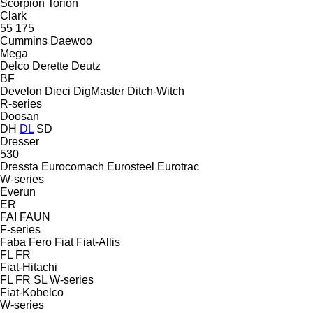
Scorpion
Torion
Clark
55
175
Cummins
Daewoo
Mega
Delco
Derette
Deutz
BF
Develon
Dieci
DigMaster
Ditch-Witch
R-series
Doosan
DH
DL
SD
Dresser
530
Dressta
Eurocomach
Eurosteel
Eurotrac
W-series
Everun
ER
FAI
FAUN
F-series
Faba
Fero
Fiat
Fiat-Allis
FL
FR
Fiat-Hitachi
FL
FR
SL
W-series
Fiat-Kobelco
W-series