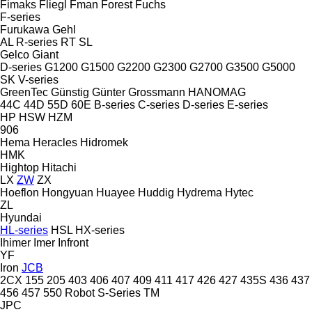
Fimaks
Fliegl
Fman
Forest
Fuchs
F-series
Furukawa
Gehl
AL
R-series
RT
SL
Gelco
Giant
D-series
G1200
G1500
G2200
G2300
G2700
G3500
G5000
SK
V-series
GreenTec
Günstig
Günter Grossmann
HANOMAG
44C
44D
55D
60E
B-series
C-series
D-series
E-series
HP
HSW
HZM
906
Hema
Heracles
Hidromek
HMK
Hightop
Hitachi
LX
ZW
ZX
Hoeflon
Hongyuan
Huayee
Huddig
Hydrema
Hytec
ZL
Hyundai
HL-series
HSL
HX-series
Ihimer
Imer
Infront
YF
Iron
JCB
2CX
155
205
403
406
407
409
411
417
426
427
435S
436
437
456
457
550
Robot
S-Series
TM
JPC