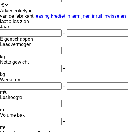
Advertentietype
van de fabrikant
leasing
krediet
in termijnen
inruil
inwisselen
laat alles zien
Jaar
–
Eigenschappen
Laadvermogen
–
kg
Netto gewicht
–
kg
Werkuren
–
m/u
Loshoogte
–
m
Volume bak
–
m³