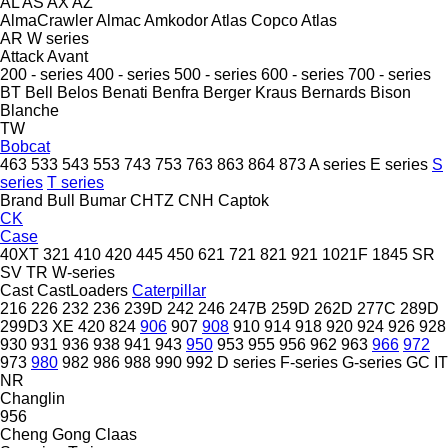
AL
AS
AX
AZ
AlmaCrawler
Almac
Amkodor
Atlas Copco
Atlas
AR
W series
Attack
Avant
200 - series
400 - series
500 - series
600 - series
700 - series
BT
Bell
Belos
Benati
Benfra
Berger Kraus
Bernards
Bison
Blanche
TW
Bobcat
463
533
543
553
743
753
763
863
864
873
A series
E series
S
series
T series
Brand
Bull
Bumar
CHTZ
CNH
Captok
CK
Case
40XT
321
410
420
445
450
621
721
821
921
1021F
1845
SR
SV
TR
W-series
Cast
CastLoaders
Caterpillar
216
226
232
236
239D
242
246
247B
259D
262D
277C
289D
299D3 XE
420
824
906
907
908
910
914
918
920
924
926
928
930
931
936
938
941
943
950
953
955
956
962
963
966
972
973
980
982
986
988
990
992
D series
F-series
G-series
GC
IT
NR
Changlin
956
Cheng Gong
Claas