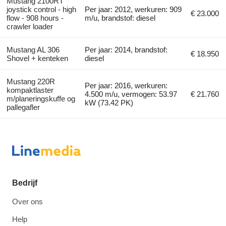
Mustang 2100RT
joystick control - high
Per jaar: 2012, werkuren: 909
€ 23.000
flow - 908 hours -
m/u, brandstof: diesel
crawler loader
Mustang AL 306
Per jaar: 2014, brandstof:
€ 18.950
Shovel + kenteken
diesel
Mustang 220R
Per jaar: 2016, werkuren:
kompaktlaster
4.500 m/u, vermogen: 53.97
€ 21.760
m/planeringskuffe og
kW (73.42 PK)
pallegafler
Bedrijf
Over ons
Help