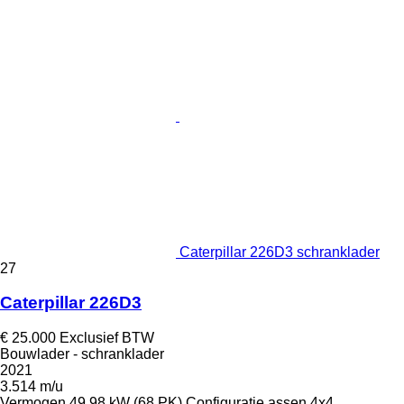
Caterpillar 226D3 schranklader
27
Caterpillar 226D3
€ 25.000
Exclusief BTW
Bouwlader - schranklader
2021
3.514 m/u
Vermogen
49.98 kW (68 PK)
Configuratie assen
4x4