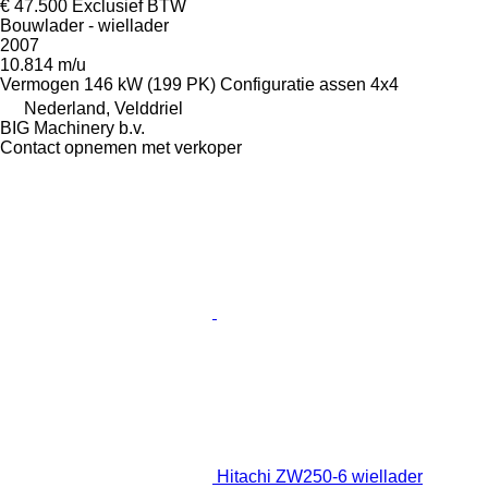
€ 47.500
Exclusief BTW
Bouwlader - wiellader
2007
10.814 m/u
Vermogen
146 kW (199 PK)
Configuratie assen
4x4
Nederland, Velddriel
BIG Machinery b.v.
Contact opnemen met verkoper
Hitachi ZW250-6 wiellader