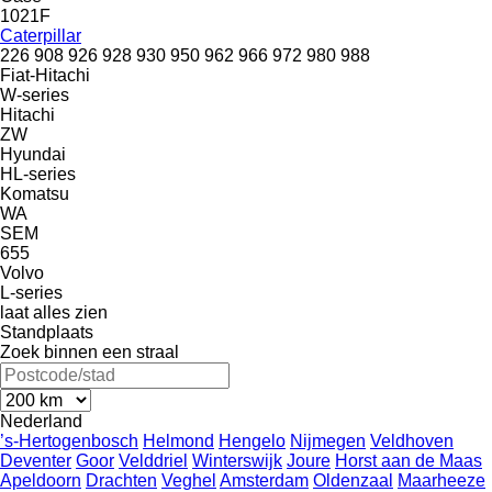
1021F
Caterpillar
226
908
926
928
930
950
962
966
972
980
988
Fiat-Hitachi
W-series
Hitachi
ZW
Hyundai
HL-series
Komatsu
WA
SEM
655
Volvo
L-series
laat alles zien
Standplaats
Zoek binnen een straal
Nederland
’s-Hertogenbosch
Helmond
Hengelo
Nijmegen
Veldhoven
Deventer
Goor
Velddriel
Winterswijk
Joure
Horst aan de Maas
Apeldoorn
Drachten
Veghel
Amsterdam
Oldenzaal
Maarheeze