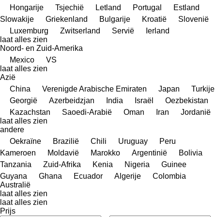
Hongarije
Tsjechië
Letland
Portugal
Estland
Slowakije
Griekenland
Bulgarije
Kroatië
Slovenië
Luxemburg
Zwitserland
Servië
Ierland
laat alles zien
Noord- en Zuid-Amerika
Mexico
VS
laat alles zien
Azië
China
Verenigde Arabische Emiraten
Japan
Turkije
Georgië
Azerbeidzjan
India
Israël
Oezbekistan
Kazachstan
Saoedi-Arabië
Oman
Iran
Jordanië
laat alles zien
andere
Oekraïne
Brazilië
Chili
Uruguay
Peru
Kameroen
Moldavië
Marokko
Argentinië
Bolivia
Tanzania
Zuid-Afrika
Kenia
Nigeria
Guinee
Guyana
Ghana
Ecuador
Algerije
Colombia
Australië
laat alles zien
laat alles zien
Prijs