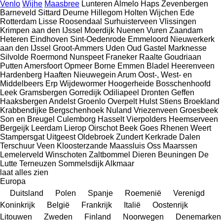
Venlo
Wijhe
Maasbree
Lunteren
Almelo
Haps
Zevenbergen
Barneveld
Sittard
Deurne
Hillegom
Holten
Wijchen
Ede
Rotterdam
Lisse
Roosendaal
Surhuisterveen
Vlissingen
Krimpen aan den IJssel
Moerdijk
Nuenen
Vuren
Zaandam
Heteren
Eindhoven
Sint-Oedenrode
Emmeloord
Nieuwerkerk
aan den IJssel
Groot-Ammers
Uden
Oud Gastel
Marknesse
Silvolde
Roermond
Nunspeet
Franeker
Raalte
Goudriaan
Putten
Amersfoort
Opmeer
Borne
Emmen
Bladel
Heerenveen
Hardenberg
Haaften
Nieuwegein
Arum
Oost-, West- en
Middelbeers
Erp
Wijdewormer
Hoogerheide
Bosschenhoofd
Leek
Gramsbergen
Gorredijk
Odiliapeel
Dronten
Geffen
Haaksbergen
Andelst
Groenlo
Overpelt
Hulst
Stiens
Broekland
Krabbendijke
Bergschenhoek
Nuland
Vriezenveen
Groesbeek
Son en Breugel
Culemborg
Hasselt
Vierpolders
Heemserveen
Bergeijk
Leerdam
Lierop
Oirschot
Beek
Goes
Rhenen
Weert
Stampersgat
Uitgeest
Oldebroek
Zundert
Kerkrade
Dalen
Terschuur
Veen
Kloosterzande
Maassluis
Oss
Maarssen
Lemelerveld
Winschoten
Zaltbommel
Dieren
Beuningen
De
Lutte
Terneuzen
Sommelsdijk
Alkmaar
laat alles zien
Europa
Duitsland
Polen
Spanje
Roemenië
Verenigd
Koninkrijk
België
Frankrijk
Italië
Oostenrijk
Litouwen
Zweden
Finland
Noorwegen
Denemarken