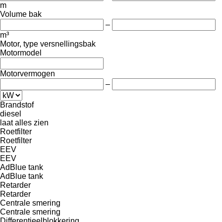
m
Volume bak
–
m³
Motor, type versnellingsbak
Motormodel
Motorvermogen
–
Brandstof
diesel
laat alles zien
Roetfilter
Roetfilter
EEV
EEV
AdBlue tank
AdBlue tank
Retarder
Retarder
Centrale smering
Centrale smering
Differentieelblokkering