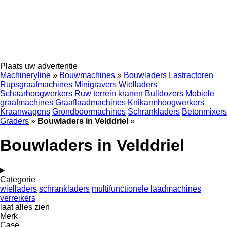
Plaats uw advertentie
Machineryline
»
Bouwmachines
»
Bouwladers
Lastractoren
Rupsgraafmachines
Minigravers
Wielladers
Schaarhoogwerkers
Ruw terrein kranen
Bulldozers
Mobiele
graafmachines
Graaflaadmachines
Knikarmhoogwerkers
Kraanwagens
Grondboormachines
Schrankladers
Betonmixers
Graders
»
Bouwladers in Velddriel
»
Bouwladers in Velddriel
Categorie
wielladers
schrankladers
multifunctionele laadmachines
verreikers
laat alles zien
Merk
Case