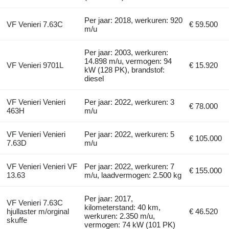
Per jaar: 2018, werkuren: 920
VF Venieri 7.63C
€ 59.500
m/u
Per jaar: 2003, werkuren:
14.898 m/u, vermogen: 94
VF Venieri 9701L
€ 15.920
kW (128 PK), brandstof:
diesel
VF Venieri Venieri
Per jaar: 2022, werkuren: 3
€ 78.000
463H
m/u
VF Venieri Venieri
Per jaar: 2022, werkuren: 5
€ 105.000
7.63D
m/u
VF Venieri Venieri VF
Per jaar: 2022, werkuren: 7
€ 155.000
13.63
m/u, laadvermogen: 2.500 kg
Per jaar: 2017,
VF Venieri 7.63C
kilometerstand: 40 km,
hjullaster m/orginal
€ 46.520
werkuren: 2.350 m/u,
skuffe
vermogen: 74 kW (101 PK)