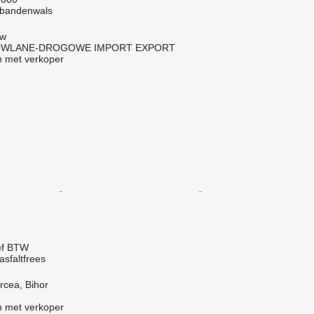
 bandenwals
ów
OWLANE-DROGOWE IMPORT EXPORT
 met verkoper
ef BTW
sfaltfrees
rcea, Bihor
 met verkoper