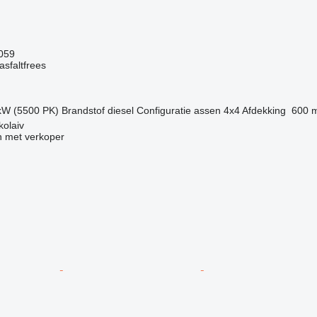
.059
sfaltfrees
kW (5500 PK)
Brandstof
diesel
Configuratie assen
4x4
Afdekking
600 
olaiv
 met verkoper