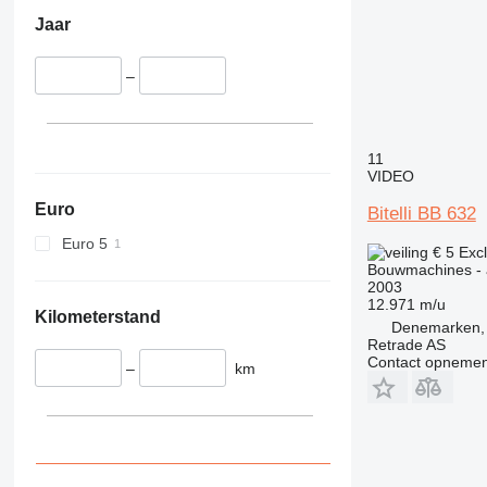
330
S-Series
Jaar
336
TM
340
VMT
–
345
Vibromax
349
350
365
11
VIDEO
374
Euro
390
Bitelli BB 632
395
Euro 5
€ 5
Exc
416
Bouwmachines - a
2003
420
12.971 m/u
424
Kilometerstand
Denemarken,
426
Retrade AS
Contact opnemen
428
–
km
430
432
434
444