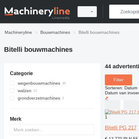
Machineryline
Bouwmachines
Bitelli bouwmachines
Bitelli bouwmachines
44 advertent
Categorie
Filter
wegenbouwmachines
Sorteren
:
Datum 
walzen
asfalteermachines
Datum van invoe
⬈
grondverzetmachines
asfaltfrezen
wegwalsen
asfalteermachines op wielen
kleine walzen
scrapers
rups asfalteermachines
grondwalsen
compactors
1
Merk
bandenwalsen
Bitelli PG 217
€ 12.770
PLN 55