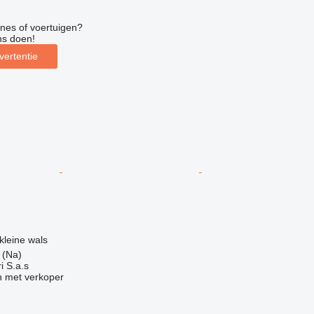
nes of voertuigen?
ns doen!
vertentie
g
leine wals
a (Na)
i S.a.s
 met verkoper