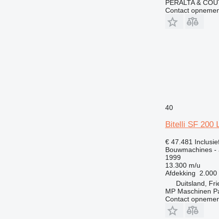
PERALTA & COU
Contact opnemen
40
Bitelli SF 200 
€ 47.481
Inclusi
Bouwmachines - a
1999
13.300 m/u
Afdekking
2.000
Duitsland, Fr
MP Maschinen P
Contact opnemen