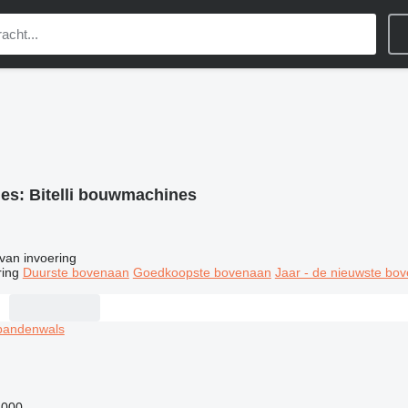
ies:
Bitelli bouwmachines
van invoering
ring
Duurste bovenaan
Goedkoopste bovenaan
Jaar - de nieuwste bo
.000