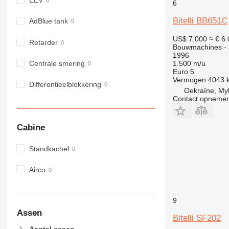
EEV
6
972
Bitelli BB651C
973
AdBlue tank
980
US$ 7.000
≈ € 6
Retarder
982
Bouwmachines - a
1996
988
Centrale smering
1.500 m/u
990
Euro 5
Vermogen
4043 
992
Differentieelblokkering
Oekraïne, Myk
AP
Contact opnemen
C-series
CB
Cabine
CS
D series
Standkachel
E-series
F-series
Airco
GC
IT
9
M-series
Assen
Bitelli SF202
MH