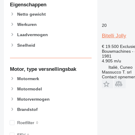
589
Eigenschappen
826
Netto gewicht
906
907
Werkuren
20
908
Laadvermogen
Bitelli Jolly
910
Snelheid
914
€ 19.500
Exclusi
Bouwmachines - 
918
1981
924
4.905 m/u
Italië, Cuneo
926
Motor, type versnellingsbak
Massucco T. srl
928
Contact opnemen
Motormerk
930
Motormodel
938
950
Motorvermogen
953
Brandstof
955
962
Roetfilter
963
966