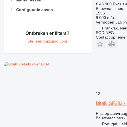
Aantal assen
NR
€ 43.900
Exclusi
PM
Bouwmachines - a
Configuratie assen
1995
RM
9.000 m/u
Vermogen
515 k
Frankrijk, Ne
SODINEG
Ontbreken er filters?
Contact opnemen
Stel een wijziging voor
Details over Bitelli
12
Bitelli SF202 
Prijs op aanvraa
Bouwmachines - a
Portugal, Leir