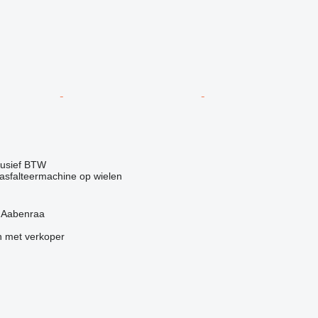
lusief BTW
sfalteermachine op wielen
 Aabenraa
 met verkoper