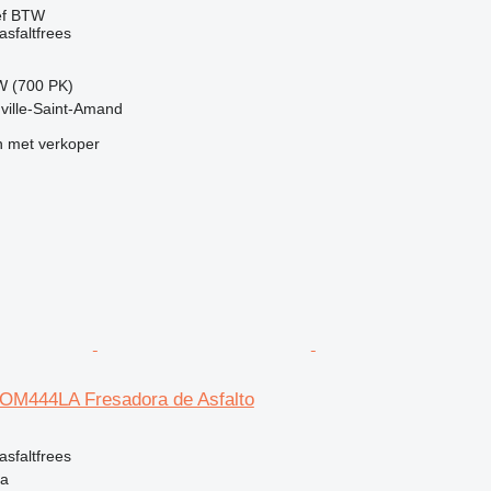
ef BTW
sfaltfrees
W (700 PK)
uville-Saint-Amand
 met verkoper
/ OM444LA Fresadora de Asfalto
g
sfaltfrees
ia