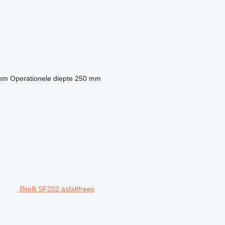
mm
Operationele diepte
250 mm
Bitelli SF202 asfaltfrees