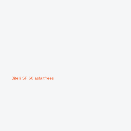
Bitelli SF 60 asfaltfrees