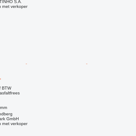
TINHO S.A.
 met verkoper
L
ef BTW
sfaltfrees
 mm
iedberg
ark GmbH
 met verkoper