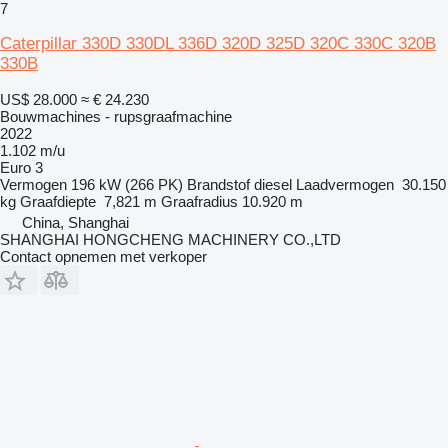
7
Caterpillar 330D 330DL 336D 320D 325D 320C 330C 320B
330B
US$ 28.000
≈ € 24.230
Bouwmachines - rupsgraafmachine
2022
1.102 m/u
Euro 3
Vermogen
196 kW (266 PK)
Brandstof
diesel
Laadvermogen
30.150
kg
Graafdiepte
7,821 m
Graafradius
10.920 m
China, Shanghai
SHANGHAI HONGCHENG MACHINERY CO.,LTD
Contact opnemen met verkoper