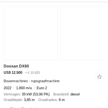
Doosan DX60
US$ 12.500
≈ € 10.820
Bouwmachines - rupsgraafmachine
2022
1.800 m/u
Euro 2
Vermogen
39 kW (53.06 PK)
Brandstof
diesel
Graafdiepte
3,85 m
Graafradius
6 m