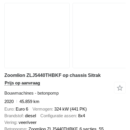
Zoomlion ZLJ5440THBKF op chassis Sitrak
Prijs op aanvraag
Bouwmachines - betonpomp
2020
45.859 km
Euro
Euro 6
Vermogen
324 kW (441 PK)
Brandstof
diesel
Configuratie assen
8x4
Vering
veer/veer
Betonpomp
Zoomlion ZLJ5440THBKF, 6 secties, 55