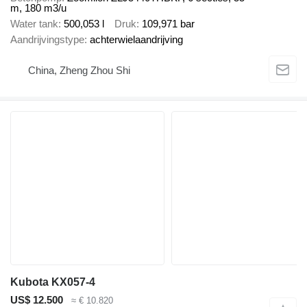
m, 180 m3/u
Water tank
500,053 l
Druk
109,971 bar
Aandrijvingstype
achterwielaandrijving
China, Zheng Zhou Shi
Kubota KX057-4
US$ 12.500
≈ € 10.820