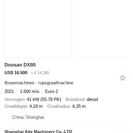
Doosan DX80
US$ 16.500
≈ € 14.280
Bouwmachines - rupsgraafmachine
2021
1.500 m/u
Euro 2
Vermogen
41 kW (55.78 PK)
Brandstof
diesel
Graafdiepte
4,18 m
Graafradius
6,35 m
China, Shanghai
Shanghai Aite Machinery Co.,LTD