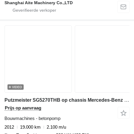
Shanghai Aite Machinery Co.,LTD
VIDEO
Putzmeister SG5270THB op chassis Mercedes-Benz Putzmeister concrete pump 36m on benz euro 3
Prijs op aanvraag
Bouwmachines - betonpomp
2012
19.000 km
2.100 m/u