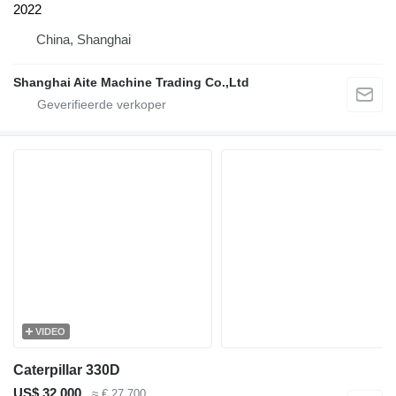
2022
China, Shanghai
Shanghai Aite Machine Trading Co.,Ltd
VIDEO
Caterpillar 330D
US$ 32.000
≈ € 27.700