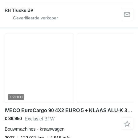
RH Trucks BV
VIDEO
IVECO EuroCargo 90 4X2 EURO 5 + KLAAS ALU-K 30/1000 + REMOTE CONTROL
€ 36.950
Exclusief BTW
Bouwmachines - kraanwagen
2007
132.011 km
4.918 m/u