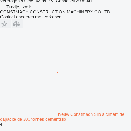
Vermogen
47 kW (63.94 PK)
Capaciteit
30 m3/u
Turkije, İzmir
CONSTMACH CONSTRUCTION MACHINERY CO.LTD.
Contact opnemen met verkoper
nieuw Constmach Silo à ciment de
capacité de 300 tonnes cementsilo
4