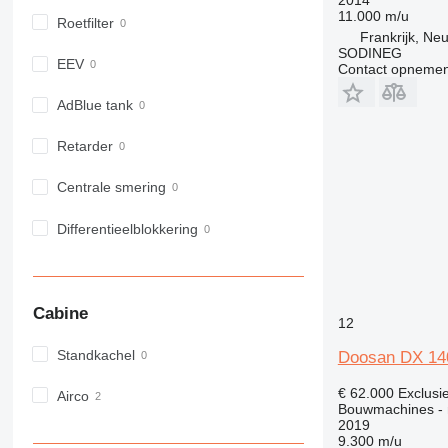
11.000 m/u
Roetfilter
Frankrijk, Ne
SODINEG
EEV
Contact opnemen
AdBlue tank
Retarder
Centrale smering
Differentieelblokkering
Cabine
12
Standkachel
Doosan DX 1
€ 62.000
Exclusi
Airco
Bouwmachines - 
2019
9.300 m/u