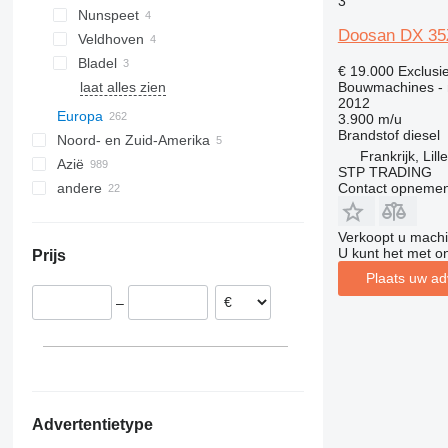
3
Nunspeet
326
Doosan DX 35
Veldhoven
329
Bladel
330
€ 19.000
Exclusi
Bouwmachines - 
laat alles zien
336
2012
390
Europa
3.900 m/u
Brandstof
diesel
432
Noord- en Zuid-Amerika
Polen
Frankrijk, Lill
826
Azië
Duitsland
Mexico
STP TRADING
906
Contact opnemen
andere
Litouwen
VS
China
914
Verenigd Koninkrijk
Oezbekistan
Oekraïne
918
Frankrijk
Zuid-Korea
Guyana
Verkoopt u machi
U kunt het met o
Prijs
924
Lillers
Spanje
Verenigde Arabische Emiraten
Zuid-Afrika
Plaats uw ad
926
Neuville-Saint-Amand
Finland
Peru
Kazachstan
–
938
Illkirch-Graffenstaden
België
Kameroen
Georgië
950
laat alles zien
Vitrolles
Chili
953
Poitiers
963
Bon-Encontre
966
Advertentietype
972