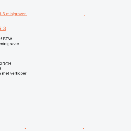
R-3
ef BTW
minigraver
LKIRCH
G
 met verkoper