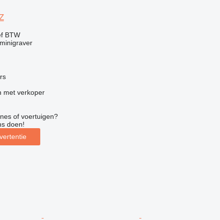
Z
ef BTW
minigraver
ers
 met verkoper
nes of voertuigen?
ns doen!
vertentie