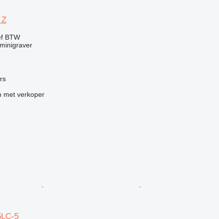
 Z
ef BTW
minigraver
ers
 met verkoper
5LC-5