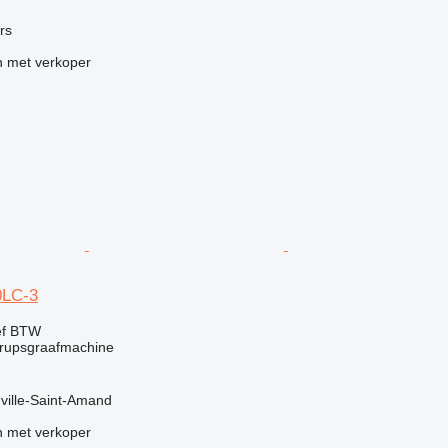
ers
 met verkoper
0LC-3
ef BTW
rupsgraafmachine
uville-Saint-Amand
 met verkoper