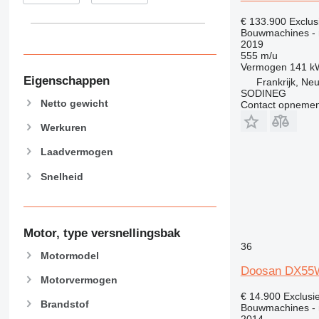
€ 133.900
Exclus
Bouwmachines - 
2019
555 m/u
Vermogen
141 k
Eigenschappen
Frankrijk, Ne
SODINEG
Netto gewicht
Contact opnemen
Werkuren
Laadvermogen
Snelheid
Motor, type versnellingsbak
36
Motormodel
Doosan DX55
Motorvermogen
€ 14.900
Exclusi
Brandstof
Bouwmachines - 
2014