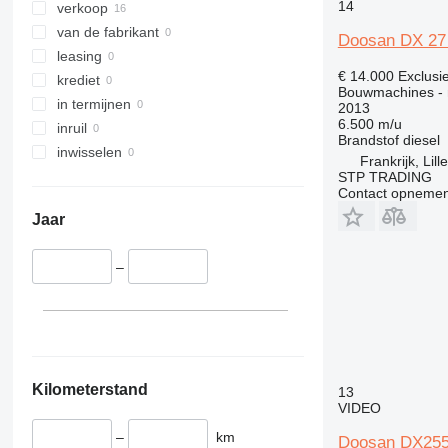
973
14
verkoop
980
van de fabrikant
Doosan DX 27
988
leasing
AP
€ 14.000
Exclusi
krediet
Bouwmachines - 
CS
in termijnen
2013
D series
6.500 m/u
inruil
Brandstof
diesel
GC
inwisselen
Frankrijk, Lill
M-series
STP TRADING
Contact opnemen
MH
Jaar
–
Kilometerstand
13
VIDEO
–
km
Doosan DX25