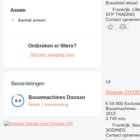
Brandstof
diesel
Frankrijk, Lill
Assen
STP TRADING
Contact opnemen
Aantal assen
Ontbreken er filters?
Stel een wijziging voor
14
Beoordelingen
Doosan DX18
Bouwmachines Doosan
4.4
€ 54.900
Exclusi
Bekijk 1 beoordeling
Bouwmachines - 
2013
3.745 m/u
Details over Doosan DX
Frankrijk, Ne
SODINEG
Contact opnemen