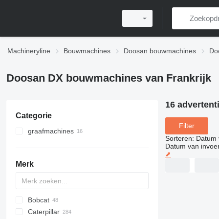
Machineryline
Bouwmachines
Doosan bouwmachines
Do
Doosan DX bouwmachines van Frankrijk
16 advertent
Categorie
Filter
graafmachines
Sorteren
:
Datum 
rupsgraafmachines
Datum van invoe
⬈
minigravers
Merk
mobiele graafmachines
overslagkranen
Bobcat
Titan
AS
AC
ROC
1404
600 - series
BG
TDX
BB
Caterpillar
AV
1505
BM
DTV
463
CK
B-series
580