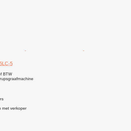
5LC-5
ef BTW
rupsgraafmachine
ers
 met verkoper