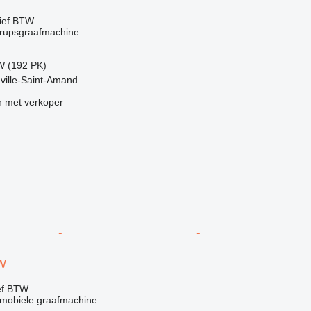
ief BTW
rupsgraafmachine
W (192 PK)
uville-Saint-Amand
 met verkoper
W
ef BTW
mobiele graafmachine