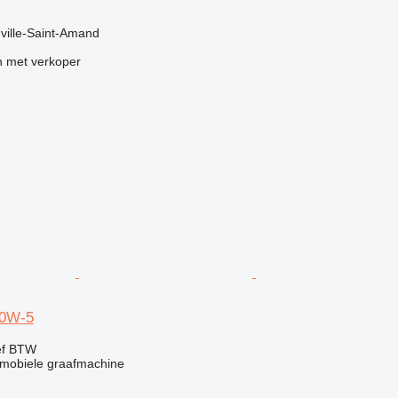
uville-Saint-Amand
 met verkoper
40W-5
ef BTW
mobiele graafmachine