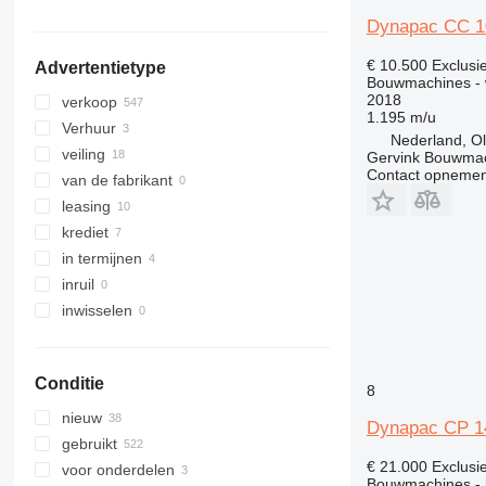
330
NXT
Kameroen
Dynapac CC 1
336
S-Series
laat alles zien
€ 10.500
Exclusi
Advertentietype
340
TM
Bouwmachines -
345
VMT
2018
verkoop
1.195 m/u
349
Vibromax
Verhuur
Nederland, O
350
veiling
Gervink Bouwma
365
Contact opnemen
van de fabrikant
374
leasing
390
krediet
395
in termijnen
416
inruil
420
inwisselen
424
426
428
Conditie
8
430
nieuw
Dynapac CP 1
432
gebruikt
434
€ 21.000
Exclusi
voor onderdelen
Bouwmachines -
444