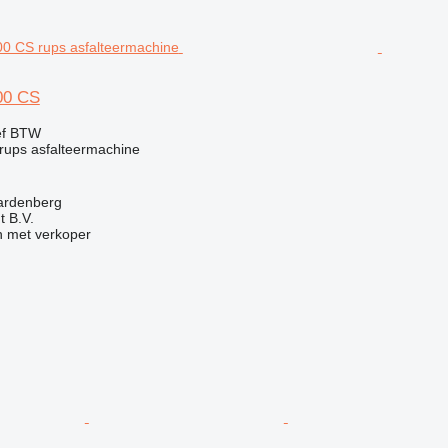
00 CS
ef BTW
rups asfalteermachine
ardenberg
 B.V.
 met verkoper