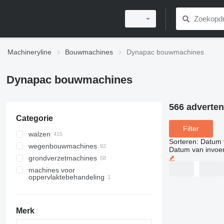
Machineryline
Bouwmachines
Dynapac bouwmachines
Dynapac bouwmachines
566 adverten
Categorie
Filter
walzen
Sorteren
:
Datum 
wegenbouwmachines
grondwalsen
Datum van invoe
⬈
grondverzetmachines
wegwalsen
asfalteermachines
machines voor
kleine walzen
asfaltfrezen
compactors
rups asfalteermachines
oppervlaktebehandeling
bandenwalsen
asfaltcentrales
trilplaten
asfalteermachines op wielen
betonvlinders
combinatiewalsen
bestratingsmachines
trilstampers
getrokken walzen
asfaltverdelers
Merk
asfaltvoorladers