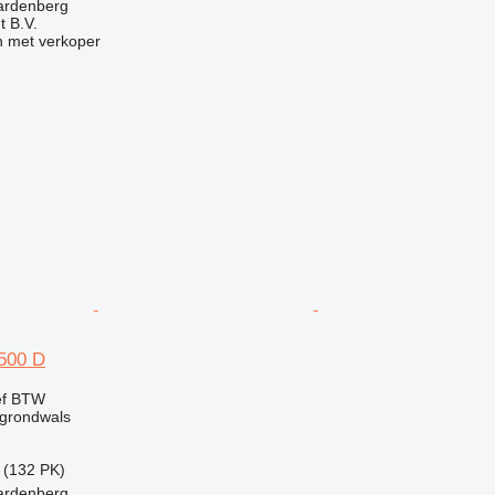
ardenberg
 B.V.
 met verkoper
500 D
ef BTW
grondwals
 (132 PK)
ardenberg