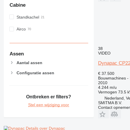
Cabine
Standkachel
Airco
38
VIDEO
Assen
Dynapac CP2
Aantal assen
Configuratie assen
€ 37.500
Bouwmachines - k
2010
4.244 m/u
Vermogen
73.5 
Ontbreken er filters?
Nederland, V
SMITMA B.V.
Stel een wijziging voor
Contact opnemen
Details over Dynapac