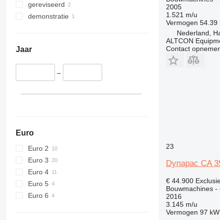
gereviseerd
2005
589
1.521 m/u
demonstratie
Vermogen
54.39
826
Nederland, H
906
ALTCON Equipm
907
Contact opnemen
Jaar
908
910
–
914
918
924
926
928
Euro
930
23
Euro 2
938
Euro 3
Dynapac CA 3
950
Euro 4
953
€ 44.900
Exclusi
Euro 5
955
Bouwmachines - 
Euro 6
2016
962
3.145 m/u
963
Vermogen
97 kW