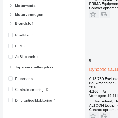
PRIMA Equipment
NR
Motormodel
Contact opnemen
PM
Motorvermogen
RM
Brandstof
Roetfilter
EEV
AdBlue tank
8
Type versnellingsbak
Dynapac CC1
€ 13.780
Exclusi
Retarder
Bouwmachines - k
2016
Centrale smering
4.166 m/u
Vermogen
19.11
Differentieelblokkering
Nederland, H
ALTCON Equipm
Contact opnemen