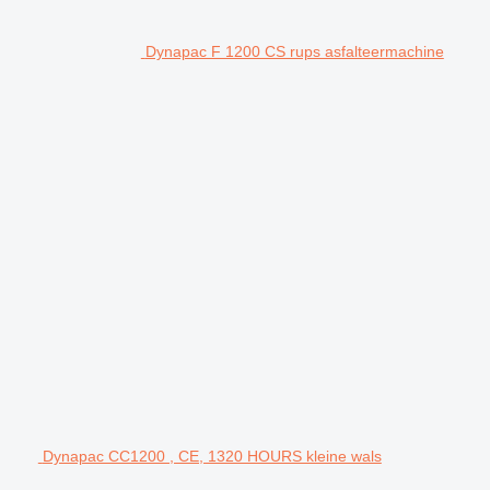
Dynapac F 1200 CS rups asfalteermachine
Dynapac CC1200 , CE, 1320 HOURS kleine wals