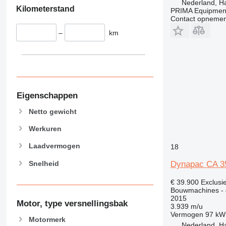
Nederland, H
966
Kilometerstand
PRIMA Equipment
972
Contact opnemen
973
–
km
980
982
988
990
992
Eigenschappen
AP
Netto gewicht
C-series
CB
Werkuren
CS
Laadvermogen
18
D series
E-series
Snelheid
Dynapac CA 3
F-series
€ 39.900
Exclusi
GC
Bouwmachines - 
IT
2015
Motor, type versnellingsbak
3.939 m/u
M-series
Vermogen
97 kW
Motormerk
MH
Nederland, H