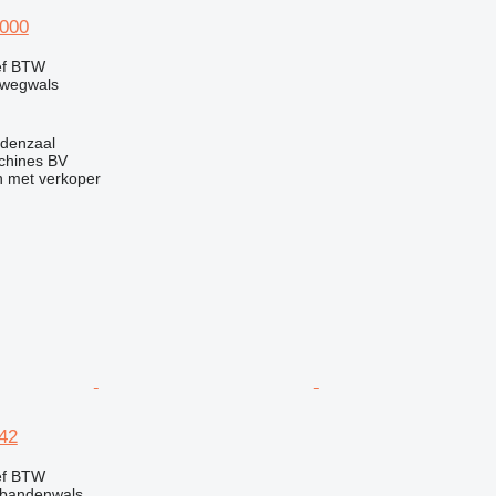
000
ef BTW
 wegwals
ldenzaal
chines BV
 met verkoper
42
ef BTW
 bandenwals