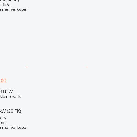
 B.V.
 met verkoper
100
ef BTW
leine wals
 kW (26 PK)
aps
ent
 met verkoper