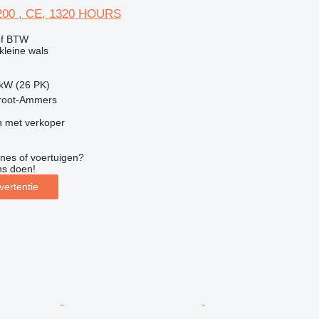
00 , CE, 1320 HOURS
ef BTW
leine wals
 kW (26 PK)
root-Ammers
 met verkoper
nes of voertuigen?
ns doen!
vertentie