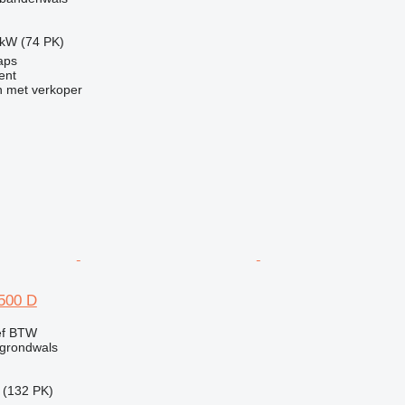
 kW (74 PK)
aps
ent
 met verkoper
500 D
ef BTW
grondwals
 (132 PK)