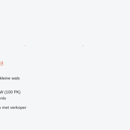
24
leine wals
kW (100 PK)
enlo
 met verkoper