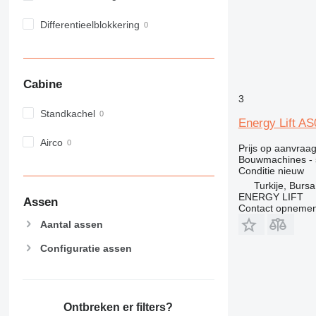
982
Differentieelblokkering
988
990
992
AP
Cabine
C-series
3
Standkachel
CB
Energy Lift A
CS
Airco
D series
Prijs op aanvraa
Bouwmachines - 
E-series
Conditie
nieuw
F-series
Turkije, Bursa
ENERGY LIFT
GC
Assen
Contact opnemen
IT
Aantal assen
M-series
Configuratie assen
MH
NR
PM
RM
Ontbreken er filters?