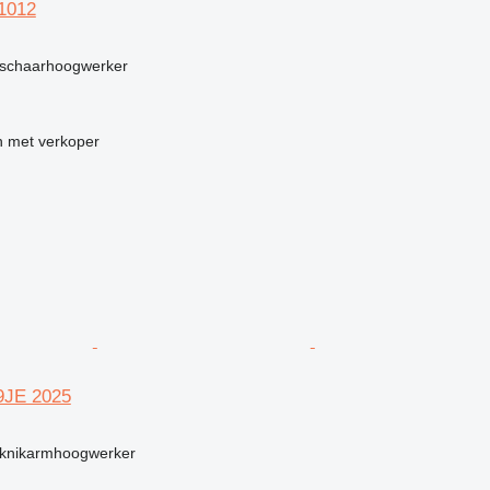
S1012
g
schaarhoogwerker
 met verkoper
09JE 2025
g
knikarmhoogwerker