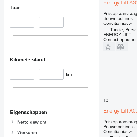
345
VMT
Energy Lift A
349
Vibromax
Jaar
Prijs op aanvraa
350
Bouwmachines - 
365
–
Conditie
nieuw
Turkije, Bursa
374
ENERGY LIFT
390
Contact opnemen
395
416
420
Kilometerstand
424
426
–
km
428
430
432
10
434
Energy Lift A
444
Eigenschappen
589
Prijs op aanvraa
Netto gewicht
826
Bouwmachines - 
Conditie
nieuw
906
Werkuren