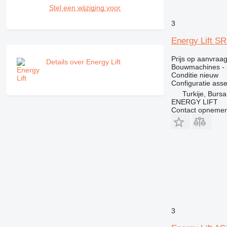
Stel een wijziging voor
3
Energy Lift S
Prijs op aanvraa
Details over Energy Lift
Bouwmachines - 
Conditie
nieuw
Configuratie ass
Turkije, Bursa
ENERGY LIFT
Contact opnemen
3