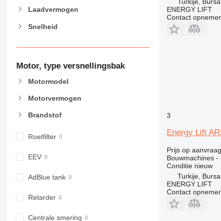
Turkije, Bursa
907
ENERGY LIFT
Laadvermogen
908
Contact opnemen
Snelheid
910
914
918
924
Motor, type versnellingsbak
926
Motormodel
928
Motorvermogen
930
938
Brandstof
3
950
Energy Lift A
953
Roetfilter
955
Prijs op aanvraa
EEV
Bouwmachines - 
962
Conditie
nieuw
963
Turkije, Bursa
AdBlue tank
966
ENERGY LIFT
Contact opnemen
972
Retarder
973
980
Centrale smering