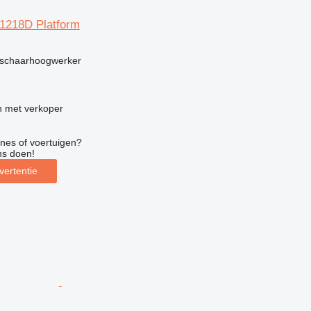
R1218D Platform
g
schaarhoogwerker
 met verkoper
nes of voertuigen?
ns doen!
vertentie