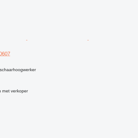
S0607
g
schaarhoogwerker
 met verkoper