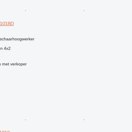
R1018D
g
schaarhoogwerker
en
4x2
 met verkoper