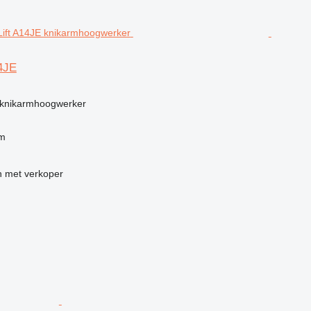
14JE
g
knikarmhoogwerker
 m
 met verkoper