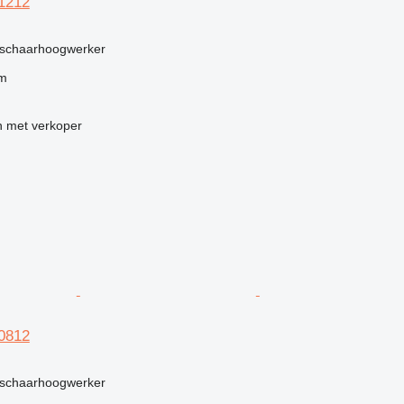
S1212
g
schaarhoogwerker
 m
 met verkoper
S0812
g
schaarhoogwerker