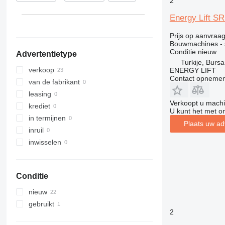
2
313
427
3369
XS
Energy Lift S
314
435S
3394
XZ
315
436
4069
ZL
Prijs op aanvraa
Bouwmachines - 
316
437
4394
Conditie
nieuw
Advertentietype
317
456
E-series
Turkije, Bursa
318
457
Liftlux
verkoop
ENERGY LIFT
Contact opnemen
319
8008
Pecolift
van de fabrikant
320
8018
Toucan
leasing
Verkoopt u machi
321
8025
krediet
U kunt het met o
322
8026
in termijnen
Plaats uw ad
323
8030
inruil
324
8035
inwisselen
325
CT
326
JS
Conditie
329
JZ
330
NXT
nieuw
336
S-Series
gebruikt
2
340
TM