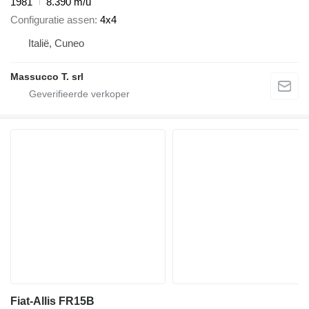
1981
8.390 m/u
Configuratie assen
4x4
Italië, Cuneo
Massucco T. srl
Fiat-Allis FR15B