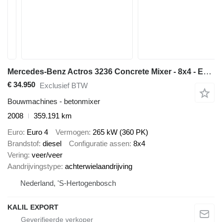
Mercedes-Benz Actros 3236 Concrete Mixer - 8x4 - EPS Gearbox - 3 Pedals - Full
€ 34.950
Exclusief BTW
Bouwmachines - betonmixer
2008
359.191 km
Euro
Euro 4
Vermogen
265 kW (360 PK)
Brandstof
diesel
Configuratie assen
8x4
Vering
veer/veer
Aandrijvingstype
achterwielaandrijving
Nederland, 'S-Hertogenbosch
KALIL EXPORT