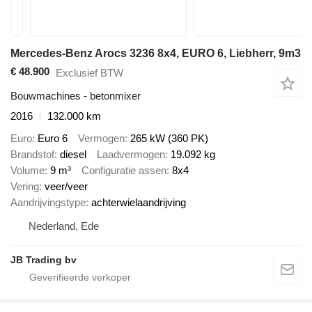
Mercedes-Benz Arocs 3236 8x4, EURO 6, Liebherr, 9m3
€ 48.900
Exclusief BTW
Bouwmachines - betonmixer
2016
132.000 km
Euro
Euro 6
Vermogen
265 kW (360 PK)
Brandstof
diesel
Laadvermogen
19.092 kg
Volume
9 m³
Configuratie assen
8x4
Vering
veer/veer
Aandrijvingstype
achterwielaandrijving
Nederland, Ede
JB Trading bv