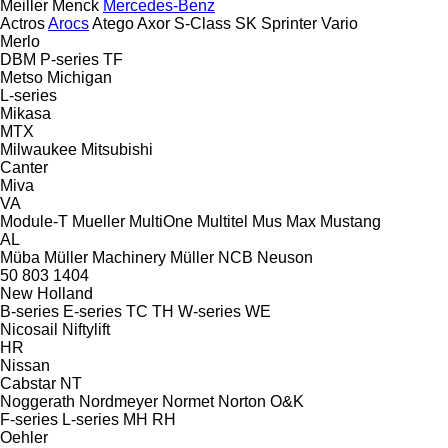
Meiller
Menck
Mercedes-Benz
Actros
Arocs
Atego
Axor
S-Class
SK
Sprinter
Vario
Merlo
DBM
P-series
TF
Metso
Michigan
L-series
Mikasa
MTX
Milwaukee
Mitsubishi
Canter
Miva
VA
Module-T
Mueller
MultiOne
Multitel
Mus Max
Mustang
AL
Müba
Müller Machinery
Müller
NCB
Neuson
50
803
1404
New Holland
B-series
E-series
TC
TH
W-series
WE
Nicosail
Niftylift
HR
Nissan
Cabstar
NT
Noggerath
Nordmeyer
Normet
Norton
O&K
F-series
L-series
MH
RH
Oehler