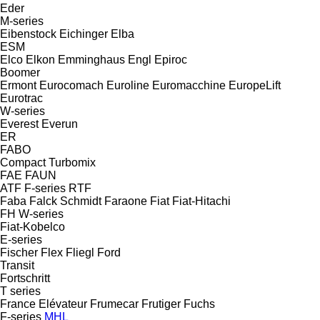
Eder
M-series
Eibenstock
Eichinger
Elba
ESM
Elco
Elkon
Emminghaus
Engl
Epiroc
Boomer
Ermont
Eurocomach
Euroline
Euromacchine
EuropeLift
Eurotrac
W-series
Everest
Everun
ER
FABO
Compact
Turbomix
FAE
FAUN
ATF
F-series
RTF
Faba
Falck Schmidt
Faraone
Fiat
Fiat-Hitachi
FH
W-series
Fiat-Kobelco
E-series
Fischer
Flex
Fliegl
Ford
Transit
Fortschritt
T series
France Elévateur
Frumecar
Frutiger
Fuchs
F-series
MHL