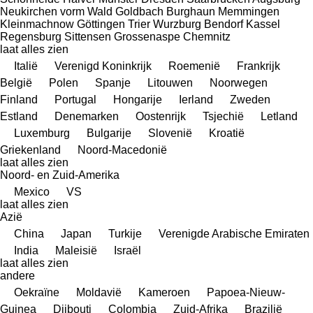
Neukirchen vorm Wald
Goldbach
Burghaun
Memmingen
Kleinmachnow
Göttingen
Trier
Wurzburg
Bendorf
Kassel
Regensburg
Sittensen
Grossenaspe
Chemnitz
laat alles zien
Italië
Verenigd Koninkrijk
Roemenië
Frankrijk
België
Polen
Spanje
Litouwen
Noorwegen
Finland
Portugal
Hongarije
Ierland
Zweden
Estland
Denemarken
Oostenrijk
Tsjechië
Letland
Luxemburg
Bulgarije
Slovenië
Kroatië
Griekenland
Noord-Macedonië
laat alles zien
Noord- en Zuid-Amerika
Mexico
VS
laat alles zien
Azië
China
Japan
Turkije
Verenigde Arabische Emiraten
India
Maleisië
Israël
laat alles zien
andere
Oekraïne
Moldavië
Kameroen
Papoea-Nieuw-
Guinea
Djibouti
Colombia
Zuid-Afrika
Brazilië