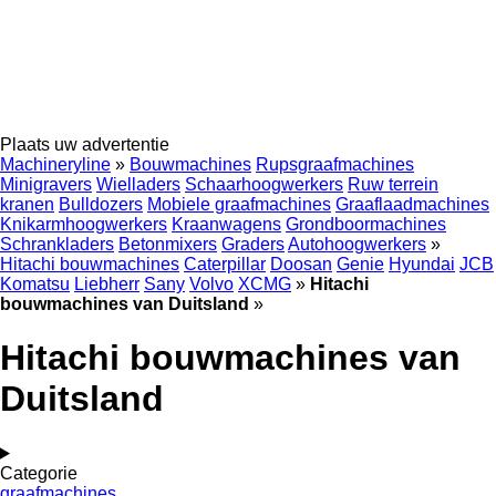
Plaats uw advertentie
Machineryline
»
Bouwmachines
Rupsgraafmachines
Minigravers
Wielladers
Schaarhoogwerkers
Ruw terrein
kranen
Bulldozers
Mobiele graafmachines
Graaflaadmachines
Knikarmhoogwerkers
Kraanwagens
Grondboormachines
Schrankladers
Betonmixers
Graders
Autohoogwerkers
»
Hitachi bouwmachines
Caterpillar
Doosan
Genie
Hyundai
JCB
Komatsu
Liebherr
Sany
Volvo
XCMG
»
Hitachi
bouwmachines van Duitsland
»
Hitachi bouwmachines van
Duitsland
Categorie
graafmachines