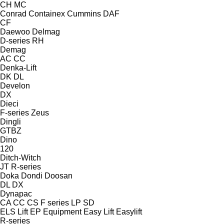
CH
MC
Conrad
Containex
Cummins
DAF
CF
Daewoo
Delmag
D-series
RH
Demag
AC
CC
Denka-Lift
DK
DL
Develon
DX
Dieci
F-series
Zeus
Dingli
GTBZ
Dino
120
Ditch-Witch
JT
R-series
Doka
Dondi
Doosan
DL
DX
Dynapac
CA
CC
CS
F series
LP
SD
ELS Lift
EP Equipment
Easy Lift
Easylift
R-series