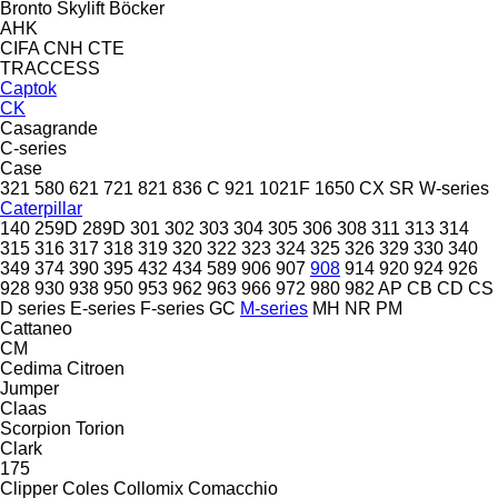
Bronto Skylift
Böcker
AHK
CIFA
CNH
CTE
TRACCESS
Captok
CK
Casagrande
C-series
Case
321
580
621
721
821
836 C
921
1021F
1650
CX
SR
W-series
Caterpillar
140
259D
289D
301
302
303
304
305
306
308
311
313
314
315
316
317
318
319
320
322
323
324
325
326
329
330
340
349
374
390
395
432
434
589
906
907
908
914
920
924
926
928
930
938
950
953
962
963
966
972
980
982
AP
CB
CD
CS
D series
E-series
F-series
GC
M-series
MH
NR
PM
Cattaneo
CM
Cedima
Citroen
Jumper
Claas
Scorpion
Torion
Clark
175
Clipper
Coles
Collomix
Comacchio