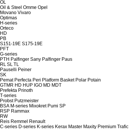
OL
Oil & Steel
Omme
Opel
Movano
Vivaro
Optimas
H-series
Orteco
HD
PB
S151-19E
S175-19E
PFT
G-series
PTH
Palfinger Sany
Palfinger
Paus
RL
SL
TL
Pauselli
Peiner
SK
Pemat
Perfecta
Peri
Platform Basket
Polar
Potain
GTMR
HD
HUP
IGO
MD
MDT
Prefekta
Prinoth
T-series
Probst
Putzmeister
BSA
M-series
Mixokret
Pumi
SP
RSP
Rammax
RW
Reis
Remmel
Renault
C-series
D-series
K-series
Kerax
Master
Maxity
Premium
Trafic