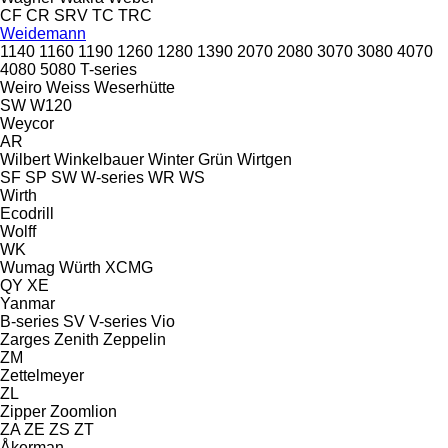
CF
CR
SRV
TC
TRC
Weidemann
1140
1160
1190
1260
1280
1390
2070
2080
3070
3080
4070
4080
5080
T-series
Weiro
Weiss
Weserhütte
SW
W120
Weycor
AR
Wilbert
Winkelbauer
Winter Grün
Wirtgen
SF
SP
SW
W-series
WR
WS
Wirth
Ecodrill
Wolff
WK
Wumag
Würth
XCMG
QY
XE
Yanmar
B-series
SV
V-series
Vio
Zarges
Zenith
Zeppelin
ZM
Zettelmeyer
ZL
Zipper
Zoomlion
ZA
ZE
ZS
ZT
Åkerman