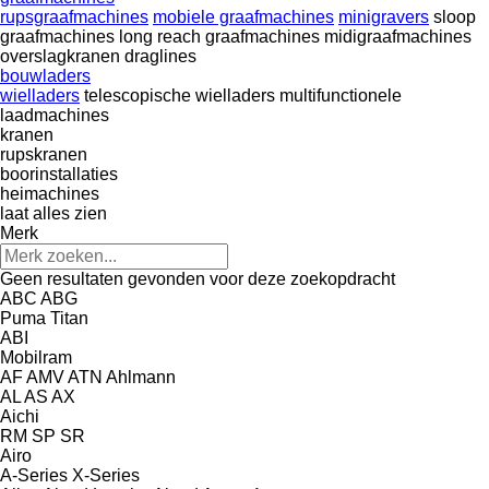
rupsgraafmachines
mobiele graafmachines
minigravers
sloop
graafmachines
long reach graafmachines
midigraafmachines
overslagkranen
draglines
bouwladers
wielladers
telescopische wielladers
multifunctionele
laadmachines
kranen
rupskranen
boorinstallaties
heimachines
laat alles zien
Merk
Geen resultaten gevonden voor deze zoekopdracht
ABC
ABG
Puma
Titan
ABI
Mobilram
AF
AMV
ATN
Ahlmann
AL
AS
AX
Aichi
RM
SP
SR
Airo
A-Series
X-Series