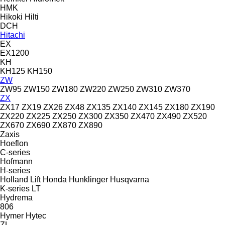
HMK
Hikoki
Hilti
DCH
Hitachi
EX
EX1200
KH
KH125
KH150
ZW
ZW95
ZW150
ZW180
ZW220
ZW250
ZW310
ZW370
ZX
ZX17
ZX19
ZX26
ZX48
ZX135
ZX140
ZX145
ZX180
ZX190
ZX220
ZX225
ZX250
ZX300
ZX350
ZX470
ZX490
ZX520
ZX670
ZX690
ZX870
ZX890
Zaxis
Hoeflon
C-series
Hofmann
H-series
Holland Lift
Honda
Hunklinger
Husqvarna
K-series
LT
Hydrema
806
Hymer
Hytec
ZL