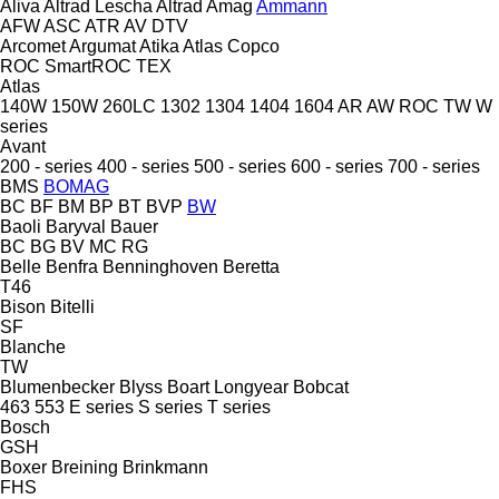
Aliva
Altrad Lescha
Altrad
Amag
Ammann
AFW
ASC
ATR
AV
DTV
Arcomet
Argumat
Atika
Atlas Copco
ROC
SmartROC
TEX
Atlas
140W
150W
260LC
1302
1304
1404
1604
AR
AW
ROC
TW
W
series
Avant
200 - series
400 - series
500 - series
600 - series
700 - series
BMS
BOMAG
BC
BF
BM
BP
BT
BVP
BW
Baoli
Baryval
Bauer
BC
BG
BV
MC
RG
Belle
Benfra
Benninghoven
Beretta
T46
Bison
Bitelli
SF
Blanche
TW
Blumenbecker
Blyss
Boart Longyear
Bobcat
463
553
E series
S series
T series
Bosch
GSH
Boxer
Breining
Brinkmann
FHS