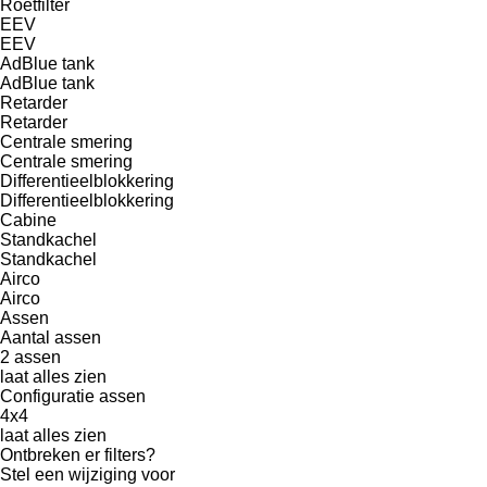
Roetfilter
EEV
EEV
AdBlue tank
AdBlue tank
Retarder
Retarder
Centrale smering
Centrale smering
Differentieelblokkering
Differentieelblokkering
Cabine
Standkachel
Standkachel
Airco
Airco
Assen
Aantal assen
2 assen
laat alles zien
Configuratie assen
4x4
laat alles zien
Ontbreken er filters?
Stel een wijziging voor