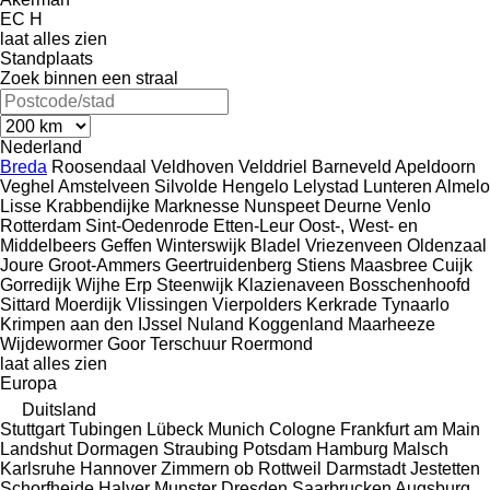
EC
H
laat alles zien
Standplaats
Zoek binnen een straal
Nederland
Breda
Roosendaal
Veldhoven
Velddriel
Barneveld
Apeldoorn
Veghel
Amstelveen
Silvolde
Hengelo
Lelystad
Lunteren
Almelo
Lisse
Krabbendijke
Marknesse
Nunspeet
Deurne
Venlo
Rotterdam
Sint-Oedenrode
Etten-Leur
Oost-, West- en
Middelbeers
Geffen
Winterswijk
Bladel
Vriezenveen
Oldenzaal
Joure
Groot-Ammers
Geertruidenberg
Stiens
Maasbree
Cuijk
Gorredijk
Wijhe
Erp
Steenwijk
Klazienaveen
Bosschenhoofd
Sittard
Moerdijk
Vlissingen
Vierpolders
Kerkrade
Tynaarlo
Krimpen aan den IJssel
Nuland
Koggenland
Maarheeze
Wijdewormer
Goor
Terschuur
Roermond
laat alles zien
Europa
Duitsland
Stuttgart
Tubingen
Lübeck
Munich
Cologne
Frankfurt am Main
Landshut
Dormagen
Straubing
Potsdam
Hamburg
Malsch
Karlsruhe
Hannover
Zimmern ob Rottweil
Darmstadt
Jestetten
Schorfheide
Halver
Munster
Dresden
Saarbrucken
Augsburg