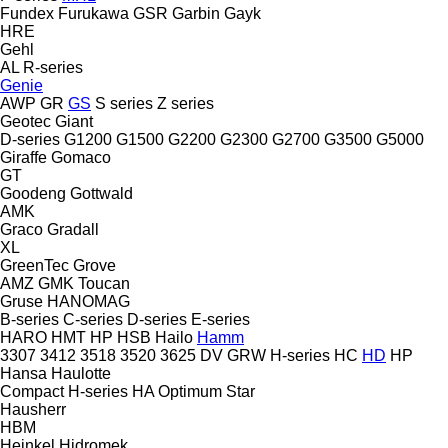
Fundex
Furukawa
GSR
Garbin
Gayk
HRE
Gehl
AL
R-series
Genie
AWP
GR
GS
S series
Z series
Geotec
Giant
D-series
G1200
G1500
G2200
G2300
G2700
G3500
G5000
Giraffe
Gomaco
GT
Goodeng
Gottwald
AMK
Graco
Gradall
XL
GreenTec
Grove
AMZ
GMK
Toucan
Gruse
HANOMAG
B-series
C-series
D-series
E-series
HARO
HMT
HP
HSB
Hailo
Hamm
3307
3412
3518
3520
3625
DV
GRW
H-series
HC
HD
HP
Hansa
Haulotte
Compact
H-series
HA
Optimum
Star
Hausherr
HBM
Heinkel
Hidromek