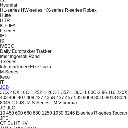
Hyundai
HL-series
HW-series
HX-series
R-series
Robex
Hütte
HBR
ICE
IFA
L-series
IHI
IS
IVECO
Daily
Eurotrakker
Trakker
Imer
Ingersoll Rand
T-series
Intermix
Irmer+Elze
Isuzu
M-Series
Iteco
IT
JCB
3CX
4CX
16C-1
25Z-1
26C-1
35Z-1
36C-1
60C-2
86
110
220X
403
406
407
409
427
435S
437
457
535
8008
8010
8018
8026
8045
CT
JS
JZ
S-Series
TM
Vibromax
JD
JLG
10
450
600
660
680
1250
1930
3246
E-series
R-series
Toucan
JPC
CT
EL
HT
KV