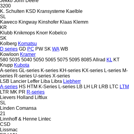
Jekko
John Deere
3200
K. Schulten
KSD Kransysteme
Kaelble
SL
Kaweco
Kingway
Kinshofer
Klaas
Klemm
KR
Klubb
Knikmops
Knorr
Kobelco
SK
Kolberg
Komatsu
D series
GD
PC
PW
SK
WA
WB
Kowloon
Kramer
580
5035
5040
5050
5065
5075
5095
8085
Allrad
KL
KT
Krupp
Kubota
A-series
GL-series
K-series
KH-series
KX-series
L-series
M-
series
R-series
U-series
X-series
LSB
Lancier
Leffer
Liba
Libra
Liebherr
A-series
HS
HTM
K-Series
L-series
LB
LH
LR
LRB
LTC
LTM
LTR
MK
PR
R-series
Lievers Holland
Liftlux
SL
Linden Comansa
21
Linnhoff & Henne
Lintec
CSD
Lissmac