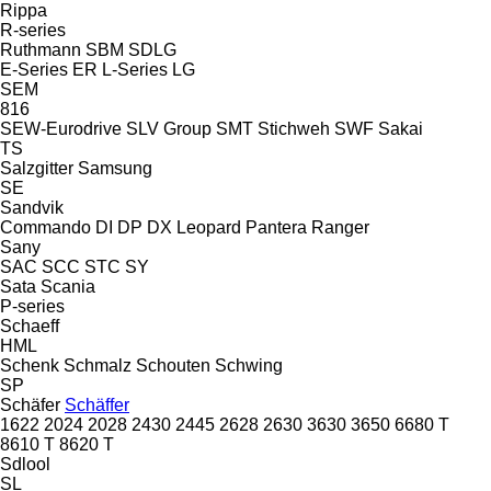
Rippa
R-series
Ruthmann
SBM
SDLG
E-Series
ER
L-Series
LG
SEM
816
SEW-Eurodrive
SLV Group
SMT Stichweh
SWF
Sakai
TS
Salzgitter
Samsung
SE
Sandvik
Commando
DI
DP
DX
Leopard
Pantera
Ranger
Sany
SAC
SCC
STC
SY
Sata
Scania
P-series
Schaeff
HML
Schenk
Schmalz
Schouten
Schwing
SP
Schäfer
Schäffer
1622
2024
2028
2430
2445
2628
2630
3630
3650
6680 T
8610 T
8620 T
Sdlool
SL