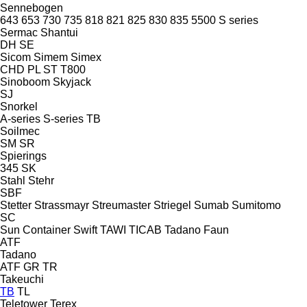
Sennebogen
643
653
730
735
818
821
825
830
835
5500
S series
Sermac
Shantui
DH
SE
Sicom
Simem
Simex
CHD
PL
ST
T800
Sinoboom
Skyjack
SJ
Snorkel
A-series
S-series
TB
Soilmec
SM
SR
Spierings
345
SK
Stahl
Stehr
SBF
Stetter
Strassmayr
Streumaster
Striegel
Sumab
Sumitomo
SC
Sun Container
Swift
TAWI
TICAB
Tadano Faun
ATF
Tadano
ATF
GR
TR
Takeuchi
TB
TL
Teletower
Terex