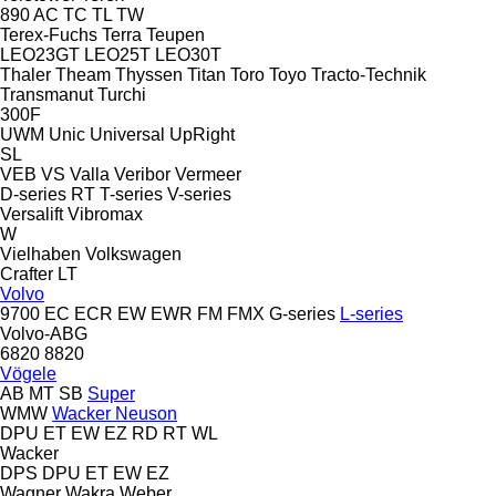
890
AC
TC
TL
TW
Terex-Fuchs
Terra
Teupen
LEO23GT
LEO25T
LEO30T
Thaler
Theam
Thyssen
Titan
Toro
Toyo
Tracto-Technik
Transmanut
Turchi
300F
UWM
Unic
Universal
UpRight
SL
VEB
VS
Valla
Veribor
Vermeer
D-series
RT
T-series
V-series
Versalift
Vibromax
W
Vielhaben
Volkswagen
Crafter
LT
Volvo
9700
EC
ECR
EW
EWR
FM
FMX
G-series
L-series
Volvo-ABG
6820
8820
Vögele
AB
MT
SB
Super
WMW
Wacker Neuson
DPU
ET
EW
EZ
RD
RT
WL
Wacker
DPS
DPU
ET
EW
EZ
Wagner
Wakra
Weber