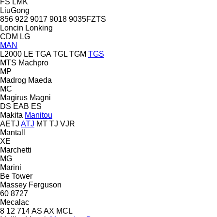
FS
LMK
LiuGong
856
922
9017
9018
9035FZTS
Loncin
Lonking
CDM
LG
MAN
L2000
LE
TGA
TGL
TGM
TGS
MTS
Machpro
MP
Madrog
Maeda
MC
Magirus
Magni
DS
EAB
ES
Makita
Manitou
AETJ
ATJ
MT
TJ
VJR
Mantall
XE
Marchetti
MG
Marini
Be Tower
Massey Ferguson
60
8727
Mecalac
8
12
714
AS
AX
MCL