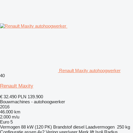
Renault Maxity autohoogwerker
40
Renault Maxity
€ 32.490
PLN 139.900
Bouwmachines - autohoogwerker
2016
46.000 km
2.000 m/u
Euro 5
Vermogen
88 kW (120 PK)
Brandstof
diesel
Laadvermogen
250 kg
Configuratie assen
4x2
Vering
veer/veer
Merk lift
Isoli
Radius