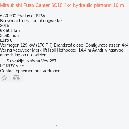
Mitsubishi Fuso Canter 6C18 4x4 hydraulic platform 16 m
€ 30.900
Exclusief BTW
Bouwmachines - autohoogwerker
2015
68.501 km
2.589 m/u
Euro 6
Vermogen
129 kW (176 PK)
Brandstof
diesel
Configuratie assen
4x4
Vering
veer/veer
Merk lift
Isoli
Hefhoogte
14,4 m
Aandrijvingstype
aandrijving op alle wielen
Slowakije, Krásna Ves 287
LORRY s.r.o.
Contact opnemen met verkoper