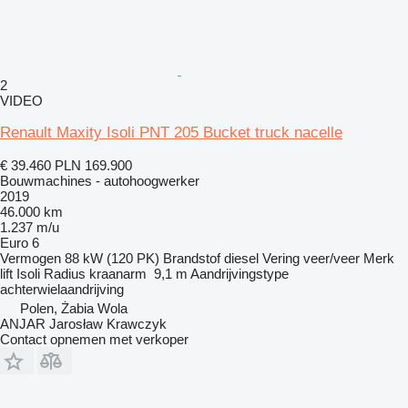
2
VIDEO
Renault Maxity Isoli PNT 205 Bucket truck nacelle
€ 39.460
PLN 169.900
Bouwmachines - autohoogwerker
2019
46.000 km
1.237 m/u
Euro 6
Vermogen
88 kW (120 PK)
Brandstof
diesel
Vering
veer/veer
Merk
lift
Isoli
Radius kraanarm
9,1 m
Aandrijvingstype
achterwielaandrijving
Polen, Żabia Wola
ANJAR Jarosław Krawczyk
Contact opnemen met verkoper