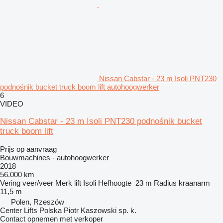
Nissan Cabstar - 23 m Isoli PNT230
podnośnik bucket truck boom lift autohoogwerker
6
VIDEO
Nissan Cabstar - 23 m Isoli PNT230 podnośnik bucket
truck boom lift
Prijs op aanvraag
Bouwmachines - autohoogwerker
2018
56.000 km
Vering
veer/veer
Merk lift
Isoli
Hefhoogte
23 m
Radius kraanarm
11,5 m
Polen, Rzeszów
Center Lifts Polska Piotr Kaszowski sp. k.
Contact opnemen met verkoper