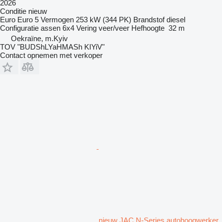
2026
Conditie
nieuw
Euro
Euro 5
Vermogen
253 kW (344 PK)
Brandstof
diesel
Configuratie assen
6x4
Vering
veer/veer
Hefhoogte
32 m
Oekraïne, m.Kyiv
TOV "BUDShLYaHMASh KIYiV"
Contact opnemen met verkoper
nieuw JAC N-Series autohoogwerker