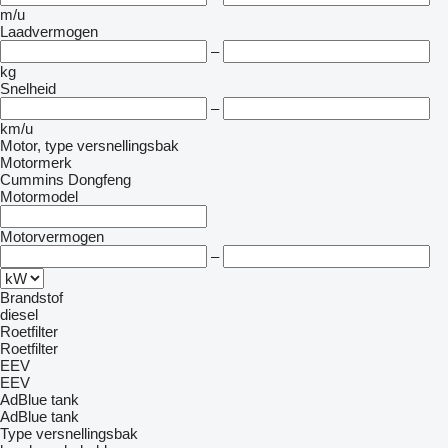
m/u
Laadvermogen
–
kg
Snelheid
–
km/u
Motor, type versnellingsbak
Motormerk
Cummins
Dongfeng
Motormodel
Motorvermogen
–
Brandstof
diesel
Roetfilter
Roetfilter
EEV
EEV
AdBlue tank
AdBlue tank
Type versnellingsbak