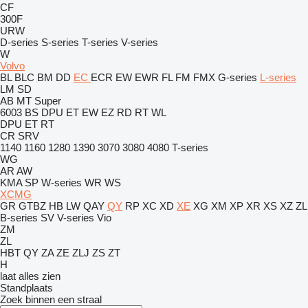
CF
300F
URW
D-series
S-series
T-series
V-series
W
Volvo
BL
BLC
BM
DD
EC
ECR
EW
EWR
FL
FM
FMX
G-series
L-series
LM
SD
AB
MT
Super
6003
BS
DPU
ET
EW
EZ
RD
RT
WL
DPU
ET
RT
CR
SRV
1140
1160
1280
1390
3070
3080
4080
T-series
WG
AR
AW
KMA
SP
W-series
WR
WS
XCMG
GR
GTBZ
HB
LW
QAY
QY
RP
XC
XD
XE
XG
XM
XP
XR
XS
XZ
ZL
B-series
SV
V-series
Vio
ZM
ZL
HBT
QY
ZA
ZE
ZLJ
ZS
ZT
H
laat alles zien
Standplaats
Zoek binnen een straal