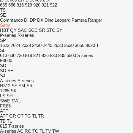
655
656
816
919
920
921
922
TS
SE
Commando
DI
DP
DX
Dino
Leopard
Pantera
Ranger
Sany
HBT
QY
SAC
SCC
SR
STC
SY
P-series
R-series
SP
1622
2024
2028
2430
2445
2630
3630
3650
8620 T
SL
613
630
730
818
821
825
830
835
5500
S series
F3000
SD
SD
SE
SJ
A-series
S-series
R312
SF
SM
SR
1265
SK
LS
SH
SWE
SWL
FR85
ATF
ATF
GR
GT
TG
TL
TR
TB
TL
815
T-series
A-series
AC
RC
TC
TL
TV
TW