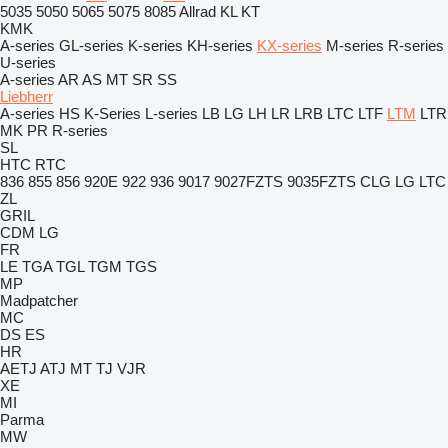
5035
5050
5065
5075
8085
Allrad
KL
KT
KMK
A-series
GL-series
K-series
KH-series
KX-series
M-series
R-series
U-series
A-series
AR
AS
MT
SR
SS
Liebherr
A-series
HS
K-Series
L-series
LB
LG
LH
LR
LRB
LTC
LTF
LTM
LTR
MK
PR
R-series
SL
HTC
RTC
836
855
856
920E
922
936
9017
9027FZTS
9035FZTS
CLG
LG
LTC
ZL
GRIL
CDM
LG
FR
LE
TGA
TGL
TGM
TGS
MP
Madpatcher
MC
DS
ES
HR
AETJ
ATJ
MT
TJ
VJR
XE
MI
Parma
MW