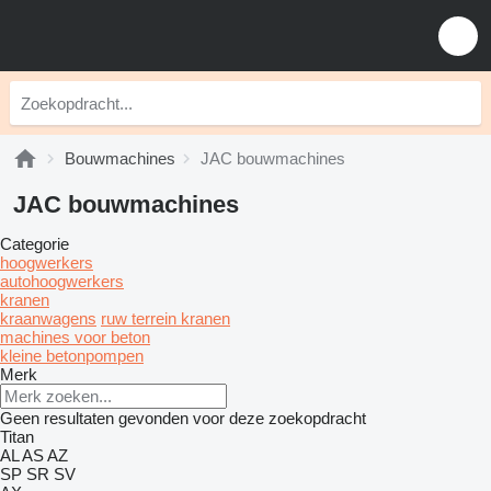
Bouwmachines
JAC bouwmachines
JAC bouwmachines
Categorie
hoogwerkers
autohoogwerkers
kranen
kraanwagens
ruw terrein kranen
machines voor beton
kleine betonpompen
Merk
Geen resultaten gevonden voor deze zoekopdracht
Titan
AL
AS
AZ
SP
SR
SV