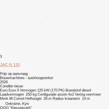
3
JAC N 120
Prijs op aanvraag
Bouwmachines - autohoogwerker
2026
Conditie
nieuw
Euro
Euro 5
Vermogen
125 kW (170 PK)
Brandstof
diesel
Laadvermogen
250 kg
Configuratie assen
4x2
Vering
veer/veer
Merk lift
Comet
Hefhoogte
28 m
Radius kraanarm
14 m
Oekraïne, Kyiv
OOO "Kievspecteh"