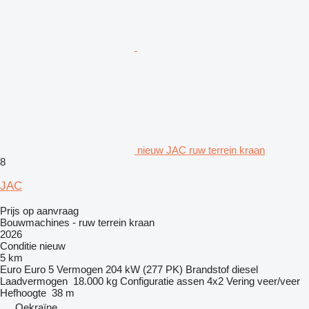
nieuw JAC ruw terrein kraan
8
JAC
Prijs op aanvraag
Bouwmachines - ruw terrein kraan
2026
Conditie
nieuw
5 km
Euro
Euro 5
Vermogen
204 kW (277 PK)
Brandstof
diesel
Laadvermogen
18.000 kg
Configuratie assen
4x2
Vering
veer/veer
Hefhoogte
38 m
Oekraïne