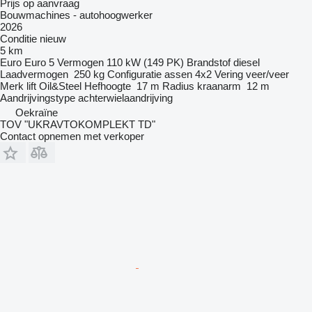
Prijs op aanvraag
Bouwmachines - autohoogwerker
2026
Conditie
nieuw
5 km
Euro
Euro 5
Vermogen
110 kW (149 PK)
Brandstof
diesel
Laadvermogen
250 kg
Configuratie assen
4x2
Vering
veer/veer
Merk lift
Oil&Steel
Hefhoogte
17 m
Radius kraanarm
12 m
Aandrijvingstype
achterwielaandrijving
Oekraïne
TOV "UKRAVTOKOMPLEKT TD"
Contact opnemen met verkoper