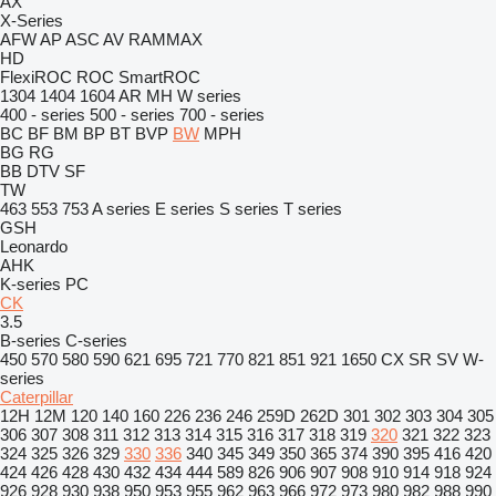
AX
X-Series
AFW
AP
ASC
AV
RAMMAX
HD
FlexiROC
ROC
SmartROC
1304
1404
1604
AR
MH
W series
400 - series
500 - series
700 - series
BC
BF
BM
BP
BT
BVP
BW
MPH
BG
RG
BB
DTV
SF
TW
463
553
753
A series
E series
S series
T series
GSH
Leonardo
AHK
K-series
PC
CK
3.5
B-series
C-series
450
570
580
590
621
695
721
770
821
851
921
1650
CX
SR
SV
W-
series
Caterpillar
12H
12M
120
140
160
226
236
246
259D
262D
301
302
303
304
305
306
307
308
311
312
313
314
315
316
317
318
319
320
321
322
323
324
325
326
329
330
336
340
345
349
350
365
374
390
395
416
420
424
426
428
430
432
434
444
589
826
906
907
908
910
914
918
924
926
928
930
938
950
953
955
962
963
966
972
973
980
982
988
990