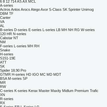
6
8
12
714
AS
AX
MCL
A-series
Actros
Antos
Arocs
Atego
Axor
S-Class
SK
Sprinter
Unimog
DBM
TF
Canter
VA
AL
B-series
D-series
E-series
L-series
LB
MH
NH
RG
W-series
120
HR
N-series
Cabstar
NT
NM
F-series
L-series
MH
RH
Snake
H-series
S151-19E
ATT
SK
Spider 18.90 Pro
GTMR
H-series
HD
IGO
MC
MD
MDT
BSA
M-series
SP
MR
RW
C-series
K-series
Kerax
Master
Maxity
Midlum
Premium
Trafic
XN
R-series
RX
E-Series
ER
L-Series
LG