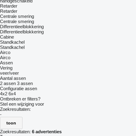
handgeschakeld
Retarder
Retarder
Centrale smering
Centrale smering
Differentieelblokkering
Differentieelblokkering
Cabine
Standkachel
Standkachel
Airco
Airco
Assen
Vering
veer/veer
Aantal assen
2 assen
3 assen
Configuratie assen
4x2
6x4
Ontbreken er filters?
Stel een wijziging voor
Zoekresultaten:
-
toon
Zoekresultaten:
6 advertenties