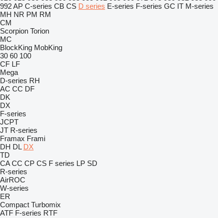
992
AP
C-series
CB
CS
D series
E-series
F-series
GC
IT
M-series
MH
NR
PM
RM
CM
Scorpion
Torion
MC
BlockKing
MobKing
30
60
100
CF
LF
Mega
D-series
RH
AC
CC
DF
DK
DX
F-series
JCPT
JT
R-series
Framax
Frami
DH
DL
DX
TD
CA
CC
CP
CS
F series
LP
SD
R-series
AirROC
W-series
ER
Compact
Turbomix
ATF
F-series
RTF