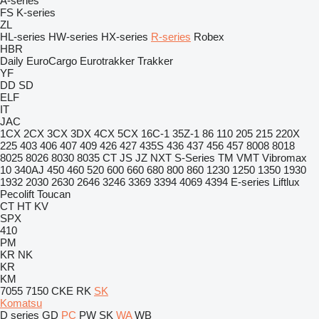
A-series
FS
K-series
ZL
HL-series
HW-series
HX-series
R-series
Robex
HBR
Daily
EuroCargo
Eurotrakker
Trakker
YF
DD
SD
ELF
IT
JAC
1CX
2CX
3CX
3DX
4CX
5CX
16C-1
35Z-1
86
110
205
215
220X
225
403
406
407
409
426
427
435S
436
437
456
457
8008
8018
8025
8026
8030
8035
CT
JS
JZ
NXT
S-Series
TM
VMT
Vibromax
10
340AJ
450
460
520
600
660
680
800
860
1230
1250
1350
1930
1932
2030
2630
2646
3246
3369
3394
4069
4394
E-series
Liftlux
Pecolift
Toucan
CT
HT
KV
SPX
410
PM
KR
NK
KR
KM
7055
7150
CKE
RK
SK
Komatsu
D series
GD
PC
PW
SK
WA
WB