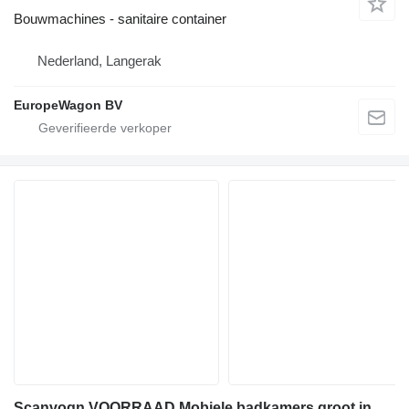
Bouwmachines - sanitaire container
Nederland, Langerak
EuropeWagon BV
Scanvogn VOORRAAD Mobiele badkamers groot ingekocht Deense kwaliteit SCAN