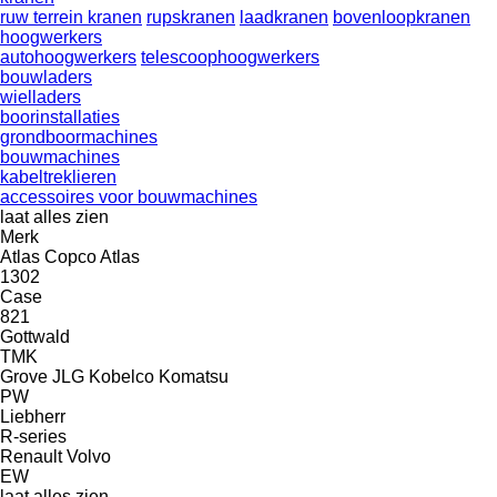
ruw terrein kranen
rupskranen
laadkranen
bovenloopkranen
hoogwerkers
autohoogwerkers
telescoophoogwerkers
bouwladers
wielladers
boorinstallaties
grondboormachines
bouwmachines
kabeltreklieren
accessoires voor bouwmachines
laat alles zien
Merk
Atlas Copco
Atlas
1302
Case
821
Gottwald
TMK
Grove
JLG
Kobelco
Komatsu
PW
Liebherr
R-series
Renault
Volvo
EW
laat alles zien