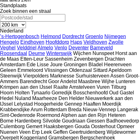
Standplaats
Zoek binnen een straal
Nederland
’s-Hertogenbosch
Helmond
Dordrecht
Groenlo
Nijmegen
Hengelo
Eindhoven
Hoofddorp
Haps
Veldhoven
Zwolle
Veghel
Velddriel
Almelo
Venlo
Deventer
Barneveld
Roosendaal
Deurne
Winterswijk
Wijchen
Nunspeet
Horst aan
de Maas
Etten-Leur
Sassenheim
Zevenbergen
Drachten
Amsterdam
Ede
Lisse
Joure
Groningen
Bladel
Heerenveen
Geleen
Emmeloord
Vlissingen
Oldenzaal
Sittard
Apeldoorn
Steenwijk
Vierpolders
Marknesse
Surhuisterveen
Assen
Groot-
Ammers
Barendrecht
Goor
Andelst
Maasbree
Wijhe
Lunteren
Krimpen aan den IJssel
Raalte
Amstelveen
Vuren
Tilburg
Hoorn
Holten
Tynaarlo
Gorredijk
Bosschenhoofd
Oud Gastel
Hedel
Nuland
Maarheeze
Den Helder
Nieuwerkerk aan den
IJssel
Lelystad
Hoogerheide
Gennep
Haaften
Moerdijk
Krabbendijke
Arum
Rotterdam
Breda
Nieuw-Vennep
Langerak
Sint-Oedenrode
Roermond
Alphen aan den Rijn
Heteren
Borne
Hardenberg
Silvolde
Goudriaan
Giessen
Badhoevedorp
Culemborg
Gemert
Haaksbergen
Gouda
Oosterhout
Opmeer
Nuenen
Veen
Erp
Leek
Geffen
Geertruidenberg
Wijdewormer
Overpelt
Koggenland
Gramsbergen
Bergschenhoek