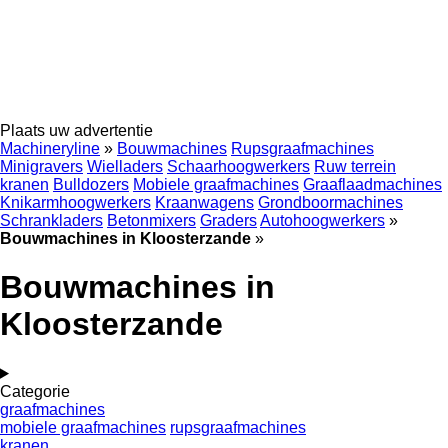
Plaats uw advertentie
Machineryline
»
Bouwmachines
Rupsgraafmachines
Minigravers
Wielladers
Schaarhoogwerkers
Ruw terrein
kranen
Bulldozers
Mobiele graafmachines
Graaflaadmachines
Knikarmhoogwerkers
Kraanwagens
Grondboormachines
Schrankladers
Betonmixers
Graders
Autohoogwerkers
»
Bouwmachines in Kloosterzande
»
Bouwmachines in
Kloosterzande
Categorie
graafmachines
mobiele graafmachines
rupsgraafmachines
kranen