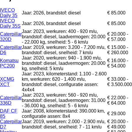
IVECO
Jaar: 2026, brandstof: diesel
€ 85.000
Daily 35
IVECO
Jaar: 2026, brandstof: diesel
€ 85.000
Daily 35S
Jaar: 2023, werkuren: 400 - 920 m/u,
Caterpillar
€ 20.000 -
brandstof: diesel, laadvermogen: 20.000
320D
€ 57.000
- 22.000 kg, snelheid: 5 - 6 km/u
Caterpillar
Jaar: 2019, werkuren: 3.200 - 7.200 m/u,
€ 15.000 -
D6
brandstof: diesel, snelheid: 7 km/u
€ 260.000
Jaar: 2020, werkuren: 940 - 1.900 m/u,
Komatsu
€ 16.000 -
brandstof: diesel, laadvermogen: 20.000
PC200
€ 54.000
kg, snelheid: 5 km/u
Jaar: 2023, kilometerstand: 1.100 - 2.600
XCMG
km, werkuren: 620 - 1.400 m/u,
€ 33.000 -
XCT
brandstof: diesel, configuratie assen:
€ 3.500.000
4x4x4
Jaar: 2023, werkuren: 560 - 920 m/u,
Caterpillar
€ 22.000 -
brandstof: diesel, laadvermogen: 31.000
336D
€ 64.000
- 36.000 kg, snelheid: 5 - 6 km/u
DAF CF
Jaar: 2008, kilometerstand: 390.000 km,
€ 29.000
85
configuratie assen: 8x4
Caterpillar
Jaar: 2019, werkuren: 2.000 - 2.900 m/u,
€ 20.000 -
D7
brandstof: diesel, snelheid: 7 - 11 km/u
€ 49.000