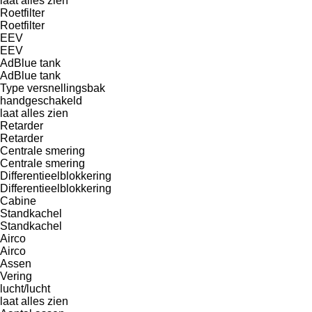
laat alles zien
Roetfilter
Roetfilter
EEV
EEV
AdBlue tank
AdBlue tank
Type versnellingsbak
handgeschakeld
laat alles zien
Retarder
Retarder
Centrale smering
Centrale smering
Differentieelblokkering
Differentieelblokkering
Cabine
Standkachel
Standkachel
Airco
Airco
Assen
Vering
lucht/lucht
laat alles zien