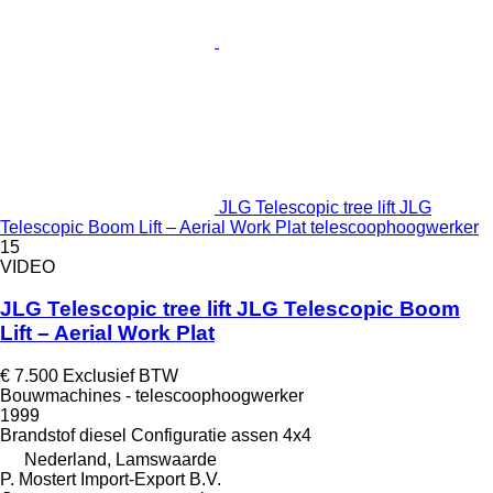
JLG Telescopic tree lift JLG
Telescopic Boom Lift – Aerial Work Plat telescoophoogwerker
15
VIDEO
JLG Telescopic tree lift JLG Telescopic Boom
Lift – Aerial Work Plat
€ 7.500
Exclusief BTW
Bouwmachines - telescoophoogwerker
1999
Brandstof
diesel
Configuratie assen
4x4
Nederland, Lamswaarde
P. Mostert Import-Export B.V.