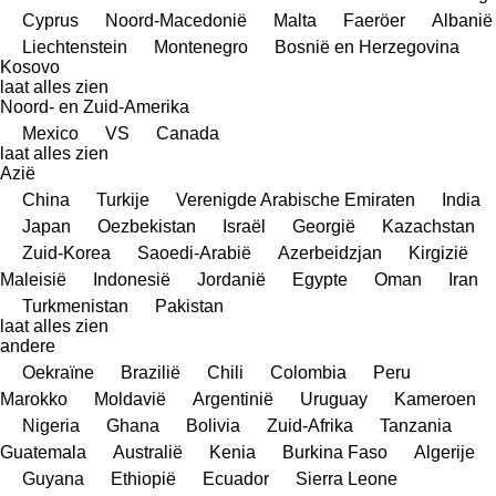
Cyprus
Noord-Macedonië
Malta
Faeröer
Albanië
Liechtenstein
Montenegro
Bosnië en Herzegovina
Kosovo
laat alles zien
Noord- en Zuid-Amerika
Mexico
VS
Canada
laat alles zien
Azië
China
Turkije
Verenigde Arabische Emiraten
India
Japan
Oezbekistan
Israël
Georgië
Kazachstan
Zuid-Korea
Saoedi-Arabië
Azerbeidzjan
Kirgizië
Maleisië
Indonesië
Jordanië
Egypte
Oman
Iran
Turkmenistan
Pakistan
laat alles zien
andere
Oekraïne
Brazilië
Chili
Colombia
Peru
Marokko
Moldavië
Argentinië
Uruguay
Kameroen
Nigeria
Ghana
Bolivia
Zuid-Afrika
Tanzania
Guatemala
Australië
Kenia
Burkina Faso
Algerije
Guyana
Ethiopië
Ecuador
Sierra Leone