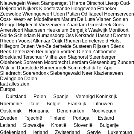
Nieuwegein
Weert
Stampersgat
't Harde
Oirschot
Lierop
Oud-
Beijerland
Nijkerk
Kloosterzande
Hoogeveen
Franeker
Zeewolde
Wieringerwerf
Uden
Putten
Odiliapeel
Heemserveen
Oost-, West- en Middelbeers
Marum
De Lutte
Vianen
Son en
Breugel
Mijdrecht
Vriezenveen
Zaandam
Groesbeek
Goes
Amersfoort
Maarssen
Heukelum
Bergeijk
Waalwijk
Montfoort
Goirle
Schiedam
Numansdorp
Oss
Kerkrade
Hasselt
Dronten
Rheden
Voorst
Alkmaar
Cuijk
Rhenen
Lemelerveld
Hulst
Hillegom
Druten
Ven-Zelderheide
Susteren
Rijssen
Stiens
Beek
Terneuzen
Beuningen
Vorden
Dieren
Zaltbommel
Broekland
Terschuur
Vijfhuizen
Staphorst
Steenbergen
Oldebroek
Someren
Moordrecht
Leerdam
Giessenburg
Zundert
Wijk bij Duurstede
Bornerbroek
Sommelsdijk
Ter Apel
Sliedrecht
Soerendonk
Siebengewald
Neer
Klazienaveen
Dwingeloo
Dalen
laat alles zien
Europa
Duitsland
Polen
Spanje
Verenigd Koninkrijk
Roemenië
Italië
België
Frankrijk
Litouwen
Oostenrijk
Hongarije
Denemarken
Noorwegen
Zweden
Tsjechië
Finland
Portugal
Estland
Letland
Slowakije
Kroatië
Slovenië
Bulgarije
Griekenland
Ierland
Zwitserland
Servië
Luxemburg