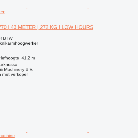
ker
 /70 | 43 METER | 272 KG | LOW HOURS
ef BTW
knikarmhoogwerker
Hefhoogte
41,2 m
arknesse
& Machinery B.V.
 met verkoper
machine