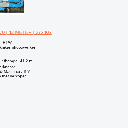
70 | 43 METER | 272 KG
ef BTW
knikarmhoogwerker
Hefhoogte
41,2 m
arknesse
& Machinery B.V.
 met verkoper