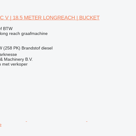
4 C V | 18.5 METER LONGREACH | BUCKET
ef BTW
long reach graafmachine
W (258 PK)
Brandstof
diesel
arknesse
& Machinery B.V.
 met verkoper
e