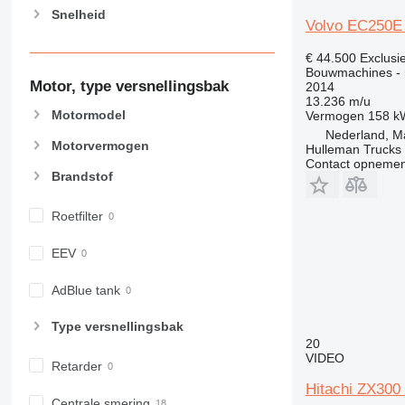
Snelheid
Volvo EC250E
€ 44.500
Exclusi
Bouwmachines - 
Motor, type versnellingsbak
2014
13.236 m/u
Motormodel
Vermogen
158 k
Nederland, M
Motorvermogen
Hulleman Trucks 
Contact opnemen
Brandstof
Roetfilter
EEV
AdBlue tank
Type versnellingsbak
20
VIDEO
Retarder
Hitachi ZX300
Centrale smering