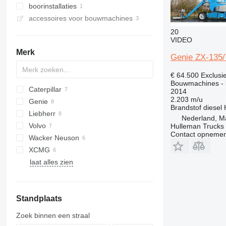
boorinstallaties
rupsdumpers
asfaltfrezen
accessoires voor bouwmachines
grondboormachines
20
VIDEO
Merk
Genie ZX-135/
€ 64.500
Exclusi
Bouwmachines - 
Caterpillar
FlexiROC
2014
2.203 m/u
Genie
320
DX
MHL
Brandstof
diesel
Liebherr
323
GS
HT
ZW
660
T-series
Nederland, M
Volvo
325
S series
ZX
4069
LH
M series
818
Hulleman Trucks 
Contact opnemen
Wacker Neuson
336
Z series
E-series
PR
EC
XCMG
950
R-series
ECR
1404
W-series
laat alles zien
CS
L-series
ET
XE
F-series
EZ
Standplaats
Zoek binnen een straal