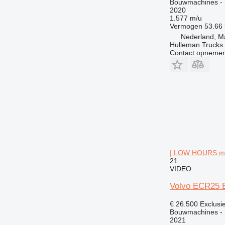
Bouwmachines - r
2020
1.577 m/u
Vermogen
53.66
Nederland, M
Hulleman Trucks 
Contact opnemen
| LOW HOURS mi
21
VIDEO
Volvo ECR25 
€ 26.500
Exclusi
Bouwmachines - 
2021