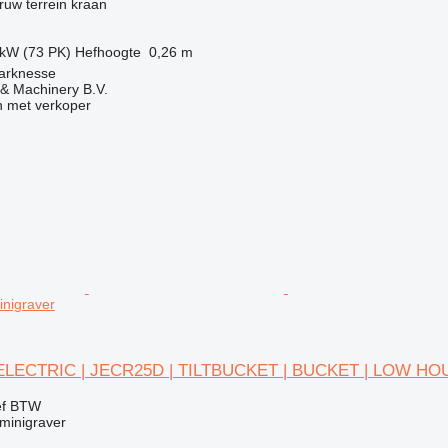
uw terrein kraan
 kW (73 PK)
Hefhoogte
0,26 m
arknesse
& Machinery B.V.
 met verkoper
nigraver
ELECTRIC | JECR25D | TILTBUCKET | BUCKET | LOW H
ef BTW
minigraver