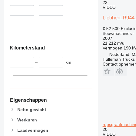
22
VIDEO
–
Liebherr R94
€ 52.500
Exclusi
Bouwmachines - 
2007
21.212 m/u
Kilometerstand
Vermogen
190 k
Nederland, M
Hulleman Trucks 
–
km
Contact opnemen
Eigenschappen
Netto gewicht
Werkuren
rupsgraafmachin
20
Laadvermogen
VIDEO