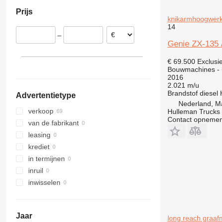
Verenigd Koninkrijk
Verenigde Arabische Emiraten
Brazilië
Prijs
Italië
Chili
knikarmhoogwer
India
België
Colombia
14
Japan
–
Frankrijk
Peru
Genie ZX-135
Oezbekistan
laat alles zien
Marokko
Israël
€ 69.500
Exclusi
Moldavië
Georgië
Bouwmachines - 
Argentinië
2016
laat alles zien
2.021 m/u
laat alles zien
Brandstof
diesel
Advertentietype
Nederland, M
verkoop
Hulleman Trucks 
Contact opnemen
van de fabrikant
leasing
krediet
in termijnen
inruil
inwisselen
Jaar
long reach graaf