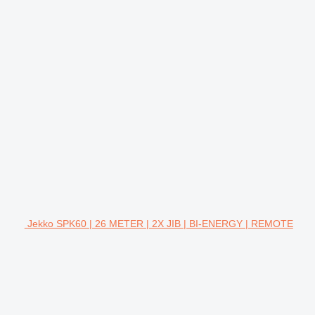
Jekko SPK60 | 26 METER | 2X JIB | BI-ENERGY | REMOTE