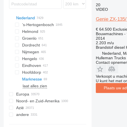
20
VIDEO
Nederland
Genie ZX-135/
’s-Hertogenbosch
€ 64.500
Exclusi
Helmond
Bouwmachines - 
2014
Groenlo
2.203 m/u
Dordrecht
Brandstof
diesel
Nijmegen
Nederland, M
Hulleman Trucks 
Hengelo
Contact opnemen
Eindhoven
Hoofddorp
Verkoopt u machi
Marknesse
U kunt het met o
laat alles zien
Plaats uw ad
Europa
Noord- en Zuid-Amerika
Duitsland
Azië
Polen
Mexico
andere
Spanje
VS
China
Roemenië
Canada
Turkije
Oekraïne