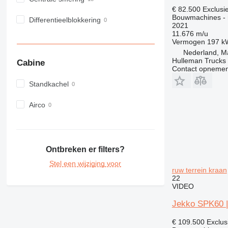
€ 82.500
Exclusi
Bouwmachines - 
Differentieelblokkering
2021
11.676 m/u
Vermogen
197 k
Nederland, M
Hulleman Trucks 
Cabine
Contact opnemen
Standkachel
Airco
Ontbreken er filters?
Stel een wijziging voor
ruw terrein kraan
22
VIDEO
Jekko SPK60 
€ 109.500
Exclus