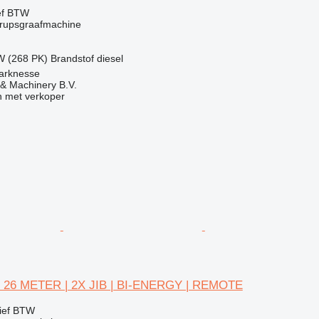
ef BTW
rupsgraafmachine
W (268 PK)
Brandstof
diesel
arknesse
& Machinery B.V.
 met verkoper
| 26 METER | 2X JIB | BI-ENERGY | REMOTE
ief BTW