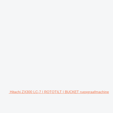
Hitachi ZX300 LC-7 | ROTOTILT | BUCKET rupsgraafmachine