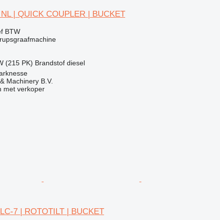
 NL | QUICK COUPLER | BUCKET
ef BTW
rupsgraafmachine
W (215 PK)
Brandstof
diesel
arknesse
& Machinery B.V.
 met verkoper
 LC-7 | ROTOTILT | BUCKET