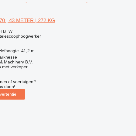
70 | 43 METER | 272 KG
ef BTW
telescoophoogwerker
Hefhoogte
41,2 m
arknesse
& Machinery B.V.
 met verkoper
nes of voertuigen?
ns doen!
vertentie