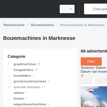
Machineryline
Bouwmachines
Bouwmachines in Marknesse
Bouwmachines in Marknesse
69 advertent
Categorie
Filter
graafmachines
Sorteren
:
Datum 
hoogwerkers
rupsgraafmachines
Datum van invoe
⬈
bouwladers
overslagkranen
telescoophoogwerkers
grondverzetmachines
minigravers
knikarmhoogwerkers
wielladers
speciale dumpers
mobiele graafmachines
schaarhoogwerkers
multifunctionele laadmachines
bulldozers
walzen
long reach graafmachines
roterende verreikers
trilplaten
kippers
kranen
compactors
knikdumpers
grondwalsen
wegenbouwmachines
starre dumpers
ruw terrein kranen