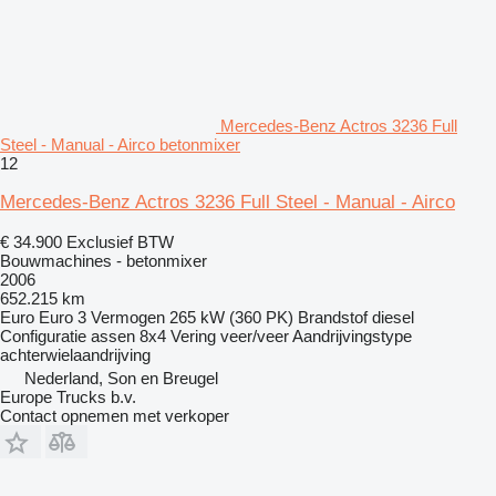
Mercedes-Benz Actros 3236 Full
Steel - Manual - Airco betonmixer
12
Mercedes-Benz Actros 3236 Full Steel - Manual - Airco
€ 34.900
Exclusief BTW
Bouwmachines - betonmixer
2006
652.215 km
Euro
Euro 3
Vermogen
265 kW (360 PK)
Brandstof
diesel
Configuratie assen
8x4
Vering
veer/veer
Aandrijvingstype
achterwielaandrijving
Nederland, Son en Breugel
Europe Trucks b.v.
Contact opnemen met verkoper