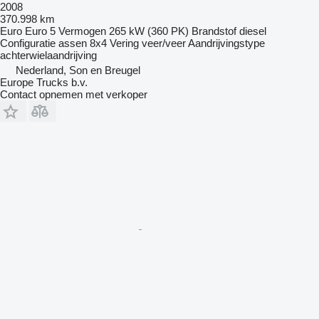
2008
370.998 km
Euro
Euro 5
Vermogen
265 kW (360 PK)
Brandstof
diesel
Configuratie assen
8x4
Vering
veer/veer
Aandrijvingstype
achterwielaandrijving
Nederland, Son en Breugel
Europe Trucks b.v.
Contact opnemen met verkoper