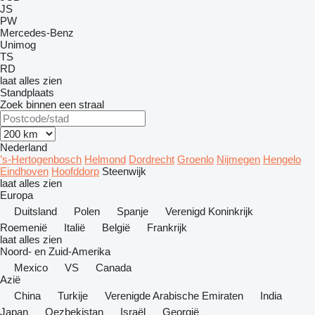
JS
PW
Mercedes-Benz
Unimog
TS
RD
laat alles zien
Standplaats
Zoek binnen een straal
Nederland
’s-Hertogenbosch
Helmond
Dordrecht
Groenlo
Nijmegen
Hengelo
Eindhoven
Hoofddorp
Steenwijk
laat alles zien
Europa
Duitsland
Polen
Spanje
Verenigd Koninkrijk
Roemenië
Italië
België
Frankrijk
laat alles zien
Noord- en Zuid-Amerika
Mexico
VS
Canada
Azië
China
Turkije
Verenigde Arabische Emiraten
India
Japan
Oezbekistan
Israël
Georgië