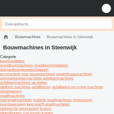
Bouwmachines
Bouwmachines in Steenwijk
Bouwmachines in Steenwijk
Categorie
boorinstallaties
grondboormachines
grondboorinstallaties
diamantboorgereedschappen
accessoires voor bouwmachines
wegenbouwmachines
wegmarkeringsmachines
asfalteermachines
asfalteermachines op wielen
slipform machines
asfaltfrezen
asfaltbeton recycling machines
sloophamers
graafmachines
rupsgraafmachines
mobiele graafmachines
minigravers
overslagkranen
long reach graafmachines
elektrische generatoren
kranen
pijpenleggers
ruw terrein kranen