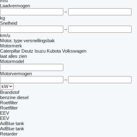
m/u
Laadvermogen
–
kg
Snelheid
–
km/u
Motor, type versnellingsbak
Motormerk
Caterpillar
Deutz
Isuzu
Kubota
Volkswagen
laat alles zien
Motormodel
Motorvermogen
–
Brandstof
benzine
diesel
Roetfilter
Roetfilter
EEV
EEV
AdBlue tank
AdBlue tank
Retarder