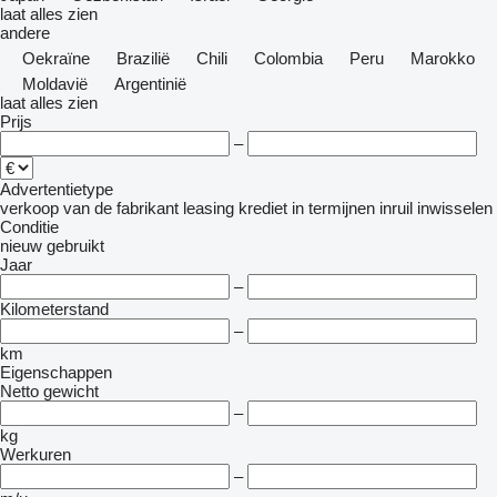
laat alles zien
andere
Oekraïne
Brazilië
Chili
Colombia
Peru
Marokko
Moldavië
Argentinië
laat alles zien
Prijs
–
Advertentietype
verkoop
van de fabrikant
leasing
krediet
in termijnen
inruil
inwisselen
Conditie
nieuw
gebruikt
Jaar
–
Kilometerstand
–
km
Eigenschappen
Netto gewicht
–
kg
Werkuren
–