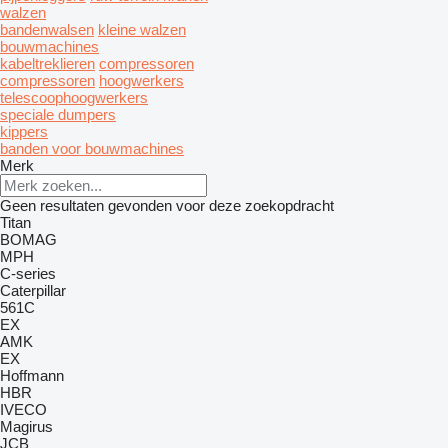
walzen
bandenwalsen
kleine walzen
bouwmachines
kabeltreklieren
compressoren
compressoren
hoogwerkers
telescoophoogwerkers
speciale dumpers
kippers
banden voor bouwmachines
Merk
Geen resultaten gevonden voor deze zoekopdracht
Titan
BOMAG
MPH
C-series
Caterpillar
561C
EX
AMK
EX
Hoffmann
HBR
IVECO
Magirus
JCB