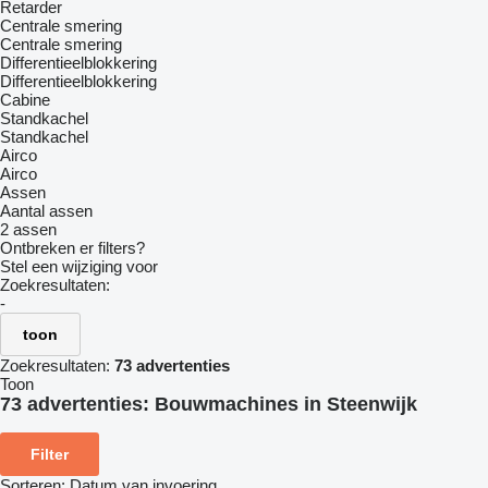
Retarder
Centrale smering
Centrale smering
Differentieelblokkering
Differentieelblokkering
Cabine
Standkachel
Standkachel
Airco
Airco
Assen
Aantal assen
2 assen
Ontbreken er filters?
Stel een wijziging voor
Zoekresultaten:
-
toon
Zoekresultaten:
73 advertenties
Toon
73 advertenties:
Bouwmachines in Steenwijk
Filter
Sorteren
:
Datum van invoering