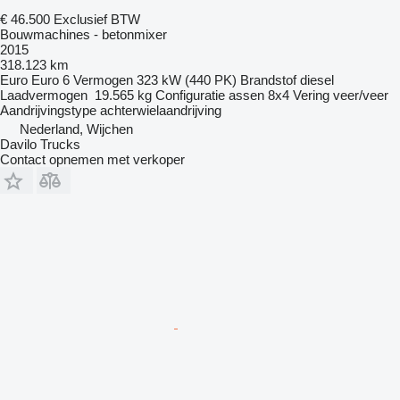
€ 46.500
Exclusief BTW
Bouwmachines - betonmixer
2015
318.123 km
Euro
Euro 6
Vermogen
323 kW (440 PK)
Brandstof
diesel
Laadvermogen
19.565 kg
Configuratie assen
8x4
Vering
veer/veer
Aandrijvingstype
achterwielaandrijving
Nederland, Wijchen
Davilo Trucks
Contact opnemen met verkoper