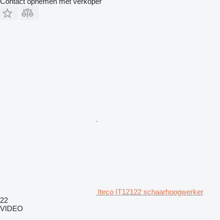
Contact opnemen met verkoper
Iteco IT12122 schaarhoogwerker
22
VIDEO