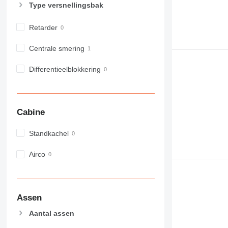
Type versnellingsbak
980
982
Retarder
988
990
Centrale smering
992
Differentieelblokkering
AP
C-series
CB
CS
Cabine
D series
E-series
Standkachel
F-series
Airco
GC
IT
M-series
MH
Assen
NR
Aantal assen
PM