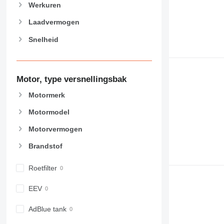
906
Werkuren
907
Laadvermogen
908
Snelheid
910
914
918
924
Motor, type versnellingsbak
926
Motormerk
928
Motormodel
930
938
Motorvermogen
950
Brandstof
953
955
Roetfilter
962
963
EEV
966
972
AdBlue tank
973