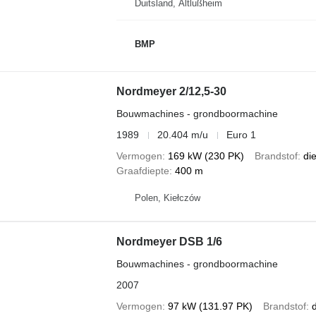
Duitsland, Altlußheim
BMP
Nordmeyer 2/12,5-30
Bouwmachines - grondboormachine
1989
20.404 m/u
Euro 1
Vermogen
169 kW (230 PK)
Brandstof
di
Graafdiepte
400 m
Polen, Kiełczów
Nordmeyer DSB 1/6
Bouwmachines - grondboormachine
2007
Vermogen
97 kW (131.97 PK)
Brandstof
d