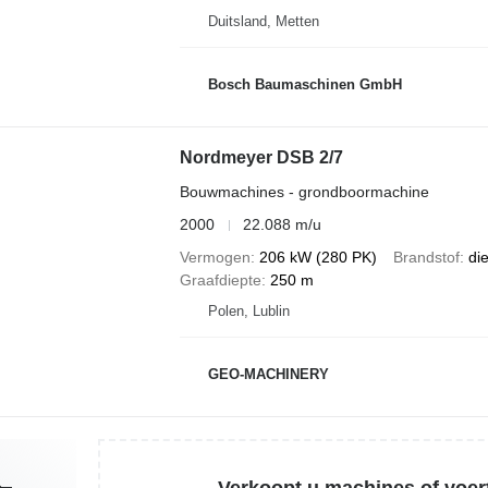
Duitsland, Metten
Bosch Baumaschinen GmbH
Nordmeyer DSB 2/7
Bouwmachines - grondboormachine
2000
22.088 m/u
Vermogen
206 kW (280 PK)
Brandstof
di
Graafdiepte
250 m
Polen, Lublin
GEO-MACHINERY
Verkoopt u machines of voer