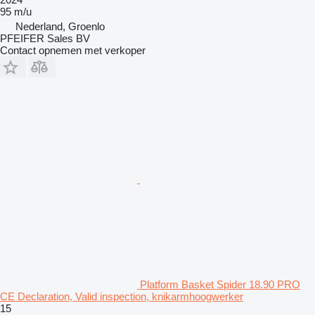
95 m/u
Nederland, Groenlo
PFEIFER Sales BV
Contact opnemen met verkoper
Platform Basket Spider 18.90 PRO
CE Declaration, Valid inspection, knikarmhoogwerker
15