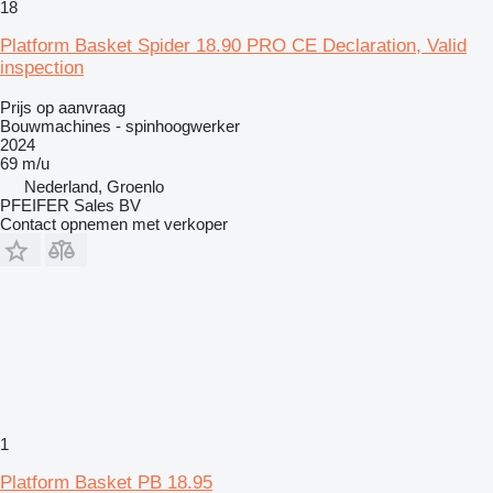
18
Platform Basket Spider 18.90 PRO CE Declaration, Valid
inspection
Prijs op aanvraag
Bouwmachines - spinhoogwerker
2024
69 m/u
Nederland, Groenlo
PFEIFER Sales BV
Contact opnemen met verkoper
1
Platform Basket PB 18.95