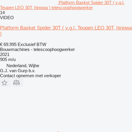
Platform Basket Spider 30T ( v.g.l.
Teupen LEO 30T, hinowa ) telescoophoogwerker
14
VIDEO
Platform Basket Spider 30T ( v.g.l. Teupen LEO 30T, hinowa
)
€ 69.995
Exclusief BTW
Bouwmachines - telescoophoogwerker
2021
905 m/u
Nederland, Wijhe
G.J. van Gurp b.v.
Contact opnemen met verkoper