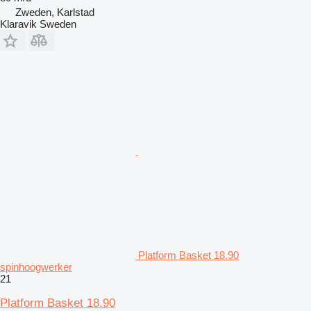
Zweden, Karlstad
Klaravik Sweden
Platform Basket 18.90
spinhoogwerker
21
Platform Basket 18.90