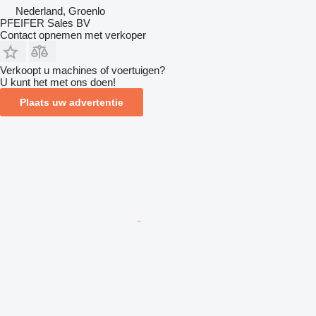
Nederland, Groenlo
PFEIFER Sales BV
Contact opnemen met verkoper
Verkoopt u machines of voertuigen?
U kunt het met ons doen!
Plaats uw advertentie