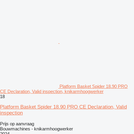
Platform Basket Spider 18.90 PRO
CE Declaration, Valid inspection, knikarmhoogwerker
18
Platform Basket Spider 18.90 PRO CE Declaration, Valid
inspection
Prijs op aanvraag
Bouwmachines - knikarmhoogwerker
2024