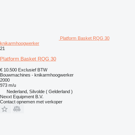
Platform Basket RQG 30
knikarmhoogwerker
21
Platform Basket RQG 30
€ 10.500
Exclusief BTW
Bouwmachines - knikarmhoogwerker
2000
973 m/u
Nederland, Silvolde ( Gelderland )
Nexxt Equipment B.V.
Contact opnemen met verkoper