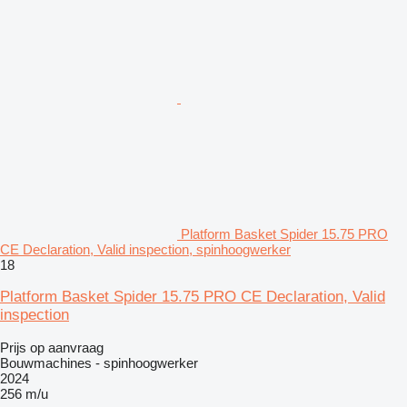
Platform Basket Spider 15.75 PRO
CE Declaration, Valid inspection, spinhoogwerker
18
Platform Basket Spider 15.75 PRO CE Declaration, Valid
inspection
Prijs op aanvraag
Bouwmachines - spinhoogwerker
2024
256 m/u