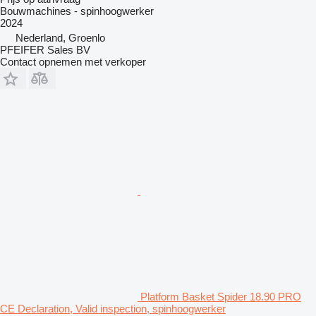
Bouwmachines - spinhoogwerker
2024
Nederland, Groenlo
PFEIFER Sales BV
Contact opnemen met verkoper
Platform Basket Spider 18.90 PRO
CE Declaration, Valid inspection, spinhoogwerker