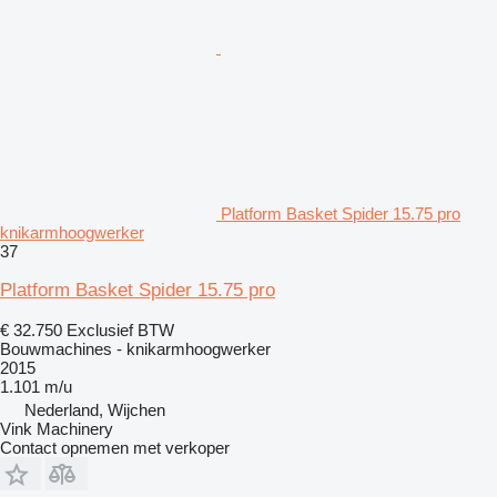
Platform Basket Spider 15.75 pro
knikarmhoogwerker
37
Platform Basket Spider 15.75 pro
€ 32.750
Exclusief BTW
Bouwmachines - knikarmhoogwerker
2015
1.101 m/u
Nederland, Wijchen
Vink Machinery
Contact opnemen met verkoper