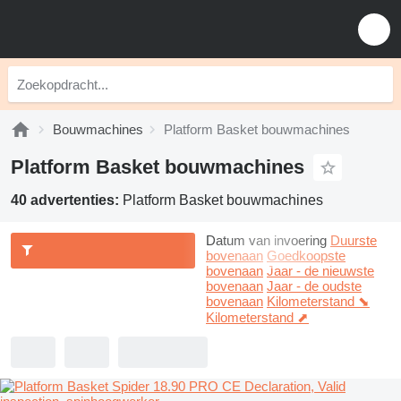
Bouwmachines
Platform Basket bouwmachines
Platform Basket bouwmachines
40 advertenties:
Platform Basket bouwmachines
Datum van invoering
Duurste
bovenaan
Goedkoopste
bovenaan
Jaar - de nieuwste
bovenaan
Jaar - de oudste
bovenaan
Kilometerstand ⬊
Kilometerstand ⬈