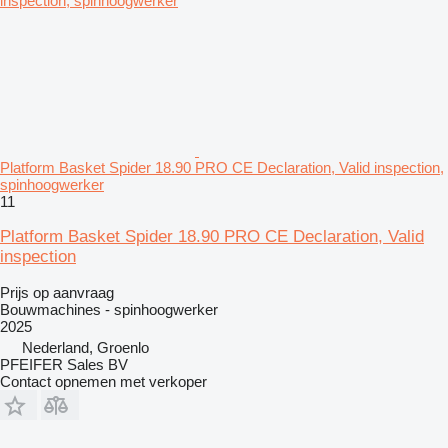
Platform Basket Spider 18.90 PRO CE Declaration, Valid inspection,
spinhoogwerker
11
Platform Basket Spider 18.90 PRO CE Declaration, Valid
inspection
Prijs op aanvraag
Bouwmachines - spinhoogwerker
2025
Nederland, Groenlo
PFEIFER Sales BV
Contact opnemen met verkoper