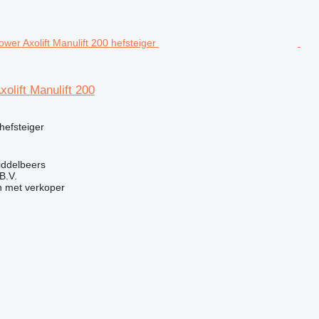
olift Manulift 200
g
efsteiger
iddelbeers
B.V.
 met verkoper