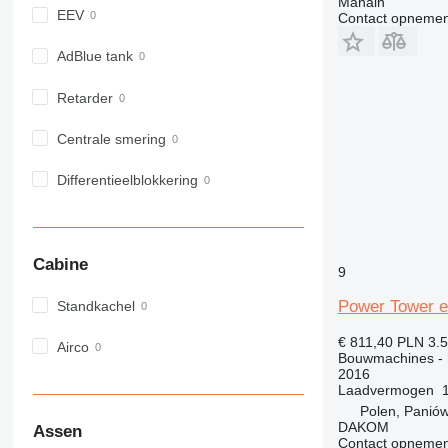
Manain
966
EEV
Contact opnemen
972
973
AdBlue tank
980
Retarder
982
988
Centrale smering
990
992
Differentieelblokkering
AP
C-series
CB
Cabine
9
CS
D series
Power Tower ec
Standkachel
E-series
€ 811,40
PLN 3.
F-series
Airco
Bouwmachines - h
GC
2016
Laadvermogen
IT
Polen, Paniów
M-series
DAKOM
Assen
MH
Contact opnemen