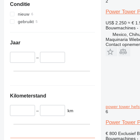
2
Conditie
340
VMT
Power Tower 
345
Vibromax
nieuw
349
gebruikt
US$ 2.250
≈ € 1
350
Bouwmachines - 
Mexico, Chih
365
Maquinaria Wieb
374
Jaar
Contact opnemen
390
395
–
416
420
424
426
428
Kilometerstand
430
power tower hefs
432
–
km
6
434
Power Tower Pe
444
589
€ 800
Exclusief 
Bouwmachines - h