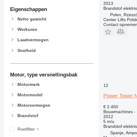
826
2013
906
Brandstof
elektri
Eigenschappen
907
Polen, Rzesz
Netto gewicht
Center Lifts Pols
908
Contact opnemen
910
Werkuren
914
Laadvermogen
918
Snelheid
920
924
926
928
Motor, type versnellingsbak
930
Motormerk
12
931
Motormodel
938
Power Tower
950
Motorvermogen
€ 2.450
953
Bouwmachines - h
Brandstof
2012
955
5 m/u
962
Brandstof
elektri
Roetfilter
963
Spanje, Ampo