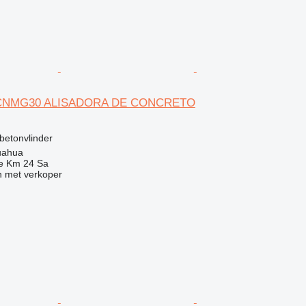
 CNMG30 ALISADORA DE CONCRETO
g
betonvlinder
uahua
e Km 24 Sa
 met verkoper