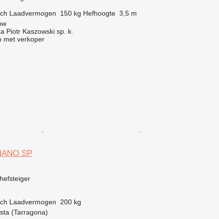
sch
Laadvermogen
150 kg
Hefhoogte
3,5 m
ów
ka Piotr Kaszowski sp. k.
 met verkoper
 NANO SP
efsteiger
sch
Laadvermogen
200 kg
sta (Tarragona)