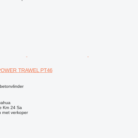
 POWER TRAWEL PT46
g
betonvlinder
uahua
e Km 24 Sa
 met verkoper