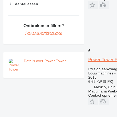
Aantal assen
NR
PM
RM
Ontbreken er filters?
Stel een wijziging voor
6
Power Tower
Details over Power Tower
Prijs op aanvraa
Bouwmachines - 
2018
6.62 kW (9 PK)
Mexico, Chih
Maquinaria Wieb
Contact opnemen