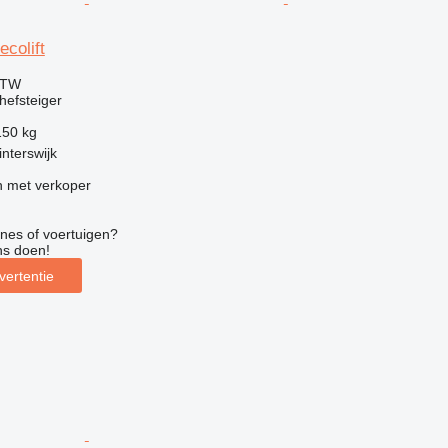
colift
BTW
efsteiger
150 kg
nterswijk
 met verkoper
nes of voertuigen?
ns doen!
vertentie