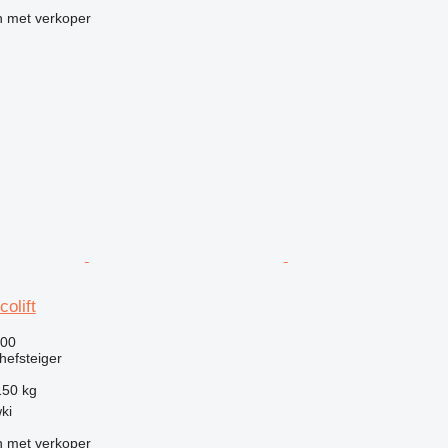
 met verkoper
olift
500
efsteiger
150 kg
ki
 met verkoper