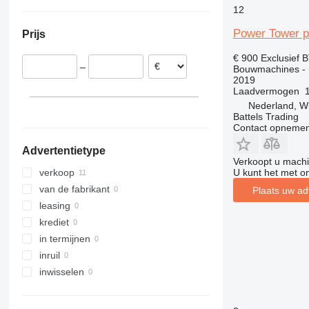
Polen
311
426
3246
LM
XP
12
Spanje
312
427
3369
SD
XR
Power Tower pe
Prijs
313
435S
3394
XS
314
436
4069
XZ
€ 900
Exclusief 
–
Bouwmachines - h
315
437
4394
ZL
2019
316
456
E-series
Laadvermogen
317
457
Liftlux
Nederland, Wi
Battels Trading
318
8008
Pecolift
Contact opnemen
319
8018
R-series
Advertentietype
320
8025
Toucan
Verkoopt u machi
321
8026
U kunt het met o
verkoop
322
8030
van de fabrikant
Plaats uw ad
323
8035
leasing
324
CT
krediet
325
JS
in termijnen
326
JZ
inruil
329
NXT
inwisselen
330
S-Series
336
TM