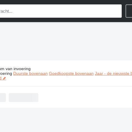
um van invoering
ties:
Power Tower bouwmachines
oering
Duurste bovenaan
Goedkoopste bovenaan
Jaar - de nieuwste
d ⬈