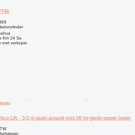
PT46
.959
betonvlinder
uahua
e Km 24 Sa
 met verkoper
teiger
co Lift - 3,5 m push around mini lift jlg genie power tower
BTW
efsteiger