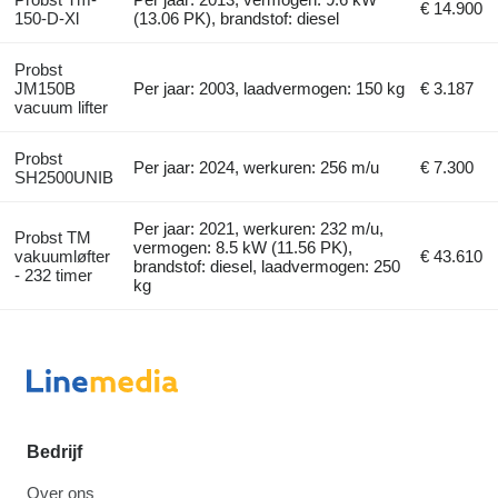
€ 14.900
150-D-Xl
(13.06 PK), brandstof: diesel
Probst
JM150B
Per jaar: 2003, laadvermogen: 150 kg
€ 3.187
vacuum lifter
Probst
Per jaar: 2024, werkuren: 256 m/u
€ 7.300
SH2500UNIB
Per jaar: 2021, werkuren: 232 m/u,
Probst TM
vermogen: 8.5 kW (11.56 PK),
vakuumløfter
€ 43.610
brandstof: diesel, laadvermogen: 250
- 232 timer
kg
Bedrijf
Over ons