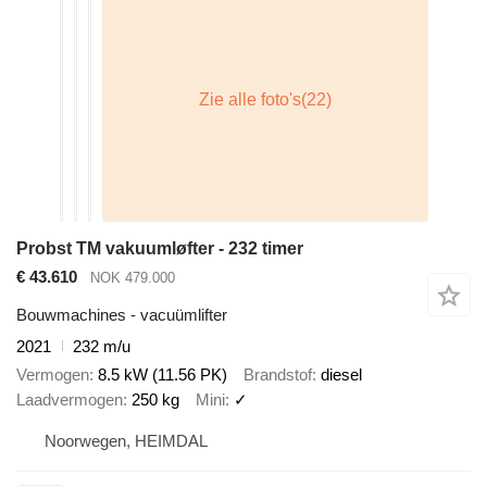
Probst TM vakuumløfter - 232 timer
€ 43.610
NOK 479.000
Bouwmachines - vacuümlifter
2021
232 m/u
Vermogen
8.5 kW (11.56 PK)
Brandstof
diesel
Laadvermogen
250 kg
Mini
✓
Noorwegen, HEIMDAL