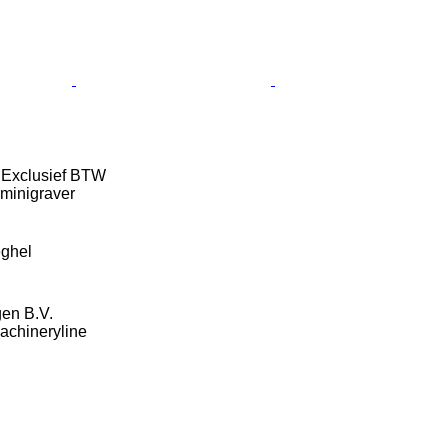
0
Exclusief BTW
minigraver
eghel
gen B.V.
Machineryline