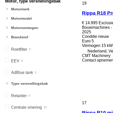
Motor, type versnellingsbak
963
19
966
Motormerk
Rippa R18 Pr
972
Motormodel
973
€ 14.995
Exclusi
980
Bouwmachines - 
Motorvermogen
2025
982
Conditie
nieuw
Brandstof
988
Euro 5
990
Vermogen
15 kW
Roetfilter
992
Nederland, V
CMT Machinery
AP
Contact opnemen
EEV
C-series
CB
AdBlue tank
CS
D series
Type versnellingsbak
E-series
F-series
Retarder
GC
17
IT
Centrale smering
M-series
Rippa R10 mi