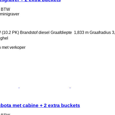
f BTW
minigraver
 (10.2 PK)
Brandstof
diesel
Graafdiepte
1,833 m
Graafradius
3
eghel
 met verkoper
bota met cabine + 2 extra buckets