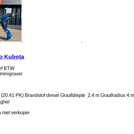
o Kubota
ef BTW
minigraver
 (20.41 PK)
Brandstof
diesel
Graafdiepte
2,4 m
Graafradius
4 
eghel
 met verkoper