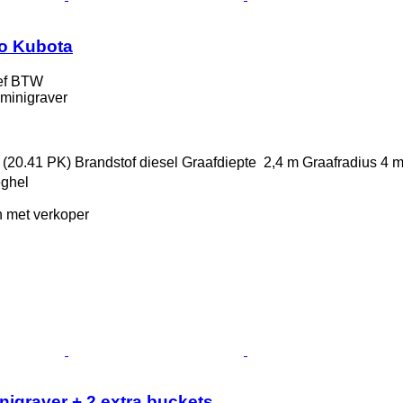
o Kubota
ef BTW
minigraver
 (20.41 PK)
Brandstof
diesel
Graafdiepte
2,4 m
Graafradius
4 
eghel
 met verkoper
nigraver + 2 extra buckets