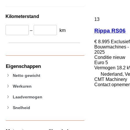
434
444
589
Kilometerstand
13
826
906
Rippa RS06
–
km
907
€ 8.995
Exclusie
908
Bouwmachines - 
910
2025
914
Conditie
nieuw
Euro 5
918
Eigenschappen
Vermogen
18.2 k
924
Nederland, V
Netto gewicht
926
CMT Machinery
928
Contact opnemen
Werkuren
930
Laadvermogen
938
950
Snelheid
953
955
962