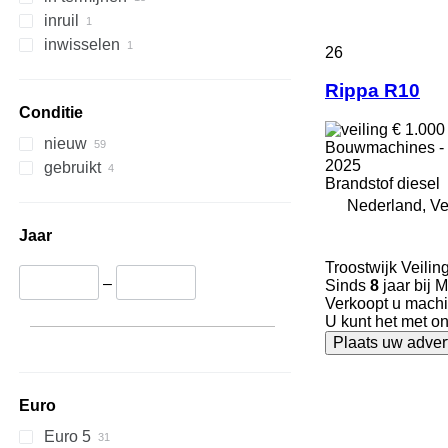
329
JZ
inruil
330
NXT
inwisselen
26
336
S-Series
340
TM
Rippa R10
345
VMT
Conditie
€ 1.00
349
Vibromax
nieuw
Bouwmachines - 
350
2025
gebruikt
Brandstof
diesel
365
Nederland, V
374
390
Jaar
395
Troostwijk Veilin
416
–
Sinds
8
jaar bij 
Verkoopt u machi
420
U kunt het met o
424
Plaats uw adver
426
428
430
Euro
432
Euro 5