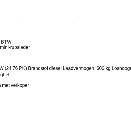
f BTW
mini-rupslader
W (24.76 PK)
Brandstof
diesel
Laadvermogen
600 kg
Loshoog
eghel
 met verkoper