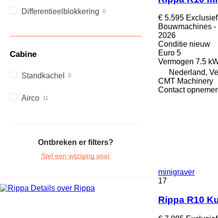
MH
Differentieelblokkering
€ 5.595
Exclusie
NR
Bouwmachines - 
PM
2026
RM
Conditie
nieuw
Euro 5
Cabine
Vermogen
7.5 kW
Nederland, V
Standkachel
CMT Machinery
Contact opnemen
Airco
Ontbreken er filters?
Stel een wijziging voor
minigraver
17
Details over Rippa
Rippa R10 Ku