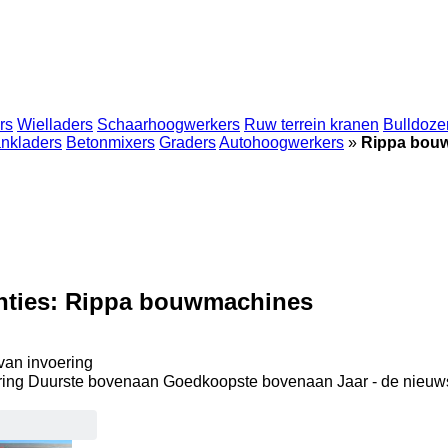
rs
Wielladers
Schaarhoogwerkers
Ruw terrein kranen
Bulldoze
nkladers
Betonmixers
Graders
Autohoogwerkers
»
Rippa bou
nties:
Rippa bouwmachines
van invoering
ring
Duurste bovenaan
Goedkoopste bovenaan
Jaar - de nieu
⬈