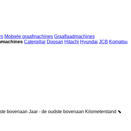
rs
Mobiele graafmachines
Graaflaadmachines
wmachines
Caterpillar
Doosan
Hitachi
Hyundai
JCB
Komatsu
wste bovenaan
Jaar - de oudste bovenaan
Kilometerstand ⬊