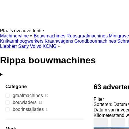
Plaats uw advertentie
Machineryline
»
Bouwmachines
Rupsgraafmachines
Minigrave
Knikarmhoogwerkers
Kraanwagens
Grondboormachines
Schra
Liebherr
Sany
Volvo
XCMG
»
Rippa bouwmachines
63 adverte
Categorie
graafmachines
Filter
bouwladers
minigravers
Sorteren
:
Datum 
boorinstallaties
graaflaadmachines
mini-rupsladers
Datum van invoe
Kilometerstand 
wielladers
grondboormachines
schrankladers
Merk